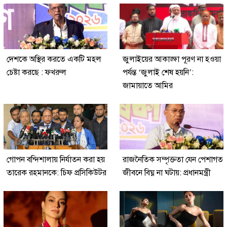
দেশকে অস্থির করতে একটি মহল
জুলাইয়ের আকাঙ্ক্ষা পূরণ না হওয়া
চেষ্টা করছে : ফখরুল
পর্যন্ত ‘জুলাই শেষ হয়নি’:
জামায়াতে আমির
গোপন বন্দিশালায় নির্যাতন করা হয়
রাজনৈতিক সম্পৃক্ততা যেন পেশাগত
তারেক রহমানকে: চিফ প্রসিকিউটর
জীবনে বিঘ্ন না ঘটায়: প্রধানমন্ত্রী