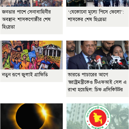
জনতার পাশে সেনাবাহিনীর
‘যেকোনো মূল্যে পিসে ফেলো’:
অবস্থান: শাসকগোষ্ঠীর শেষ
শাসকের শেষ হিংস্রতা
হিংস্রতা
নতুন রূপে জুলাই গ্রাফিতি
ভারতে পাচারের আগে
স্বরাষ্ট্রমন্ত্রীকেও টিএফআই সেল এ
রাখা হয়েছিল: চিফ প্রসিকিউটর