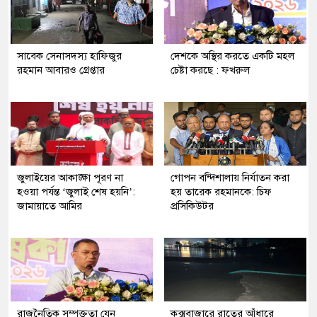
সাবেক সেনাসদস্য হাফিজুর
দেশকে অস্থির করতে একটি মহল
রহমান আবারও গ্রেপ্তার
চেষ্টা করছে : ফখরুল
জুলাইয়ের আকাঙ্ক্ষা পূরণ না
গোপন বন্দিশালায় নির্যাতন করা
হওয়া পর্যন্ত ‘জুলাই শেষ হয়নি’:
হয় তারেক রহমানকে: চিফ
জামায়াতে আমির
প্রসিকিউটর
রাজনৈতিক সম্পৃক্ততা যেন
কক্সবাজারে রাতের আঁধারে