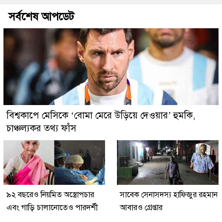
সর্বশেষ আপডেট
বিশ্বকাপে মেসিকে ‘বোমা মেরে উড়িয়ে দেওয়ার’ হুমকি,
চাঞ্চল্যকর তথ্য ফাঁস
৯২ বছরেও নিয়মিত অস্ত্রোপচার
সাবেক সেনাসদস্য হাফিজুর রহমান
এবং গাড়ি চালানোতেও পারদর্শী
আবারও গ্রেপ্তার