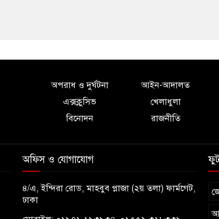
অপরাধ ও দুর্ঘটনা
আইন-আদালত
এক্সক্লুসিভ
খেলাধুলা
বিনোদন
রাজনীতি
অফিস ও যোগাযোগ
ফু
৪/এ, ইন্দিরা রোড, মাহবুব প্লাজা (২য় তলা) ফার্মগেট,
জ
ঢাকা
আ