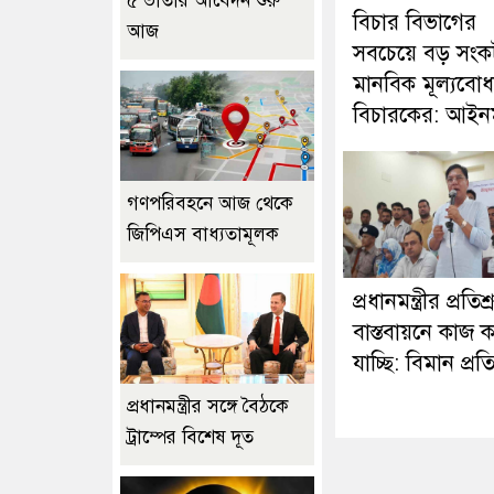
৫ ভাতার আবেদন শুরু
বিচার বিভাগের
আজ
সবচেয়ে বড় সংক
মানবিক মূল্যবোধস
বিচারকের: আইনমন্
গণপরিবহনে আজ থেকে
জিপিএস বাধ্যতামূলক
প্রধানমন্ত্রীর প্রতিশ্
বাস্তবায়নে কাজ 
যাচ্ছি: বিমান প্রতিমন
প্রধানমন্ত্রীর সঙ্গে বৈঠকে
ট্রাম্পের বিশেষ দূত