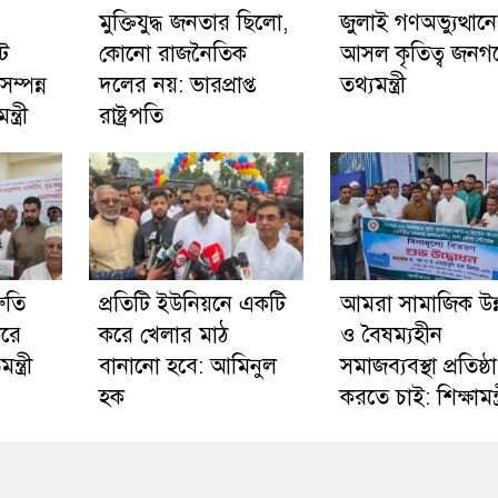
মুক্তিযুদ্ধ জনতার ছিলো,
জুলাই গণঅভ্যুত্থান
ট
কোনো রাজনৈতিক
আসল কৃতিত্ব জনগ
ম্পন্ন
দলের নয়: ভারপ্রাপ্ত
তথ্যমন্ত্রী
ত্রী
রাষ্ট্রপতি
রুতি
প্রতিটি ইউনিয়নে একটি
আমরা সামাজিক উন
করে
করে খেলার মাঠ
ও বৈষম্যহীন
্ত্রী
বানানো হবে: আমিনুল
সমাজব্যবস্থা প্রতিষ্ঠা
হক
করতে চাই: শিক্ষামন্ত্