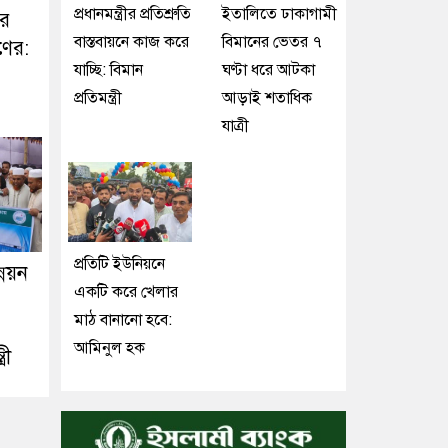
প্রধানমন্ত্রীর প্রতিশ্রুতি
ইতালিতে ঢাকাগামী
ের
বাস্তবায়নে কাজ করে
বিমানের ভেতর ৭
ণের:
যাচ্ছি: বিমান
ঘণ্টা ধরে আটকা
প্রতিমন্ত্রী
আড়াই শতাধিক
যাত্রী
প্রতিটি ইউনিয়নে
্নয়ন
একটি করে খেলার
মাঠ বানানো হবে:
আমিনুল হক
রী