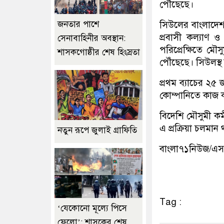
পৌঁছেছে।
জনতার পাশে
সিউলের বাংলাদেশ
প্রবাসী কল্যাণ ও 
সেনাবাহিনীর অবস্থান:
পরিপ্রেক্ষিতে মৌ
শাসকগোষ্ঠীর শেষ হিংস্রতা
পৌঁছেছে। সিউলস্থ 
প্রথম ব্যাচের ২৫ 
কোম্পানিতে কাজ
বিদেশি মৌসুমী কর
এ প্রক্রিয়া চলমা
নতুন রূপে জুলাই গ্রাফিতি
বাংলা৭১নিউজ/এ
Tag :
‘যেকোনো মূল্যে পিসে
ফেলো’: শাসকের শেষ