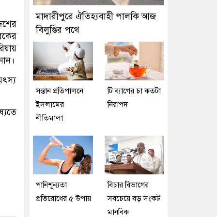
মাদারীপুরে ঐতিহ্যবাহী পালকি আজ
দেশের
বিলুপ্তির পথে
ারকের
রিয়ায়
নান।
মৎস্য
সন্তান প্রতিপালনে
টি ব্যাগের চা কতটা
ইসলামের
নিরাপদ
ষ্যতে
নীতিমালা
পানিশূন্যতা
বিচার বিভাগের
প্রতিরোধের ৫ উপায়
সবচেয়ে বড় সংকট
মানবিক