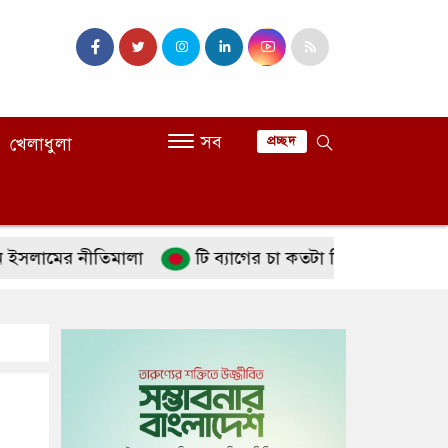
সব
খেলাধুলা
প্রচ্ছদ
ের নীতিমালা
টি ব্যাগের চা কতটা নিরাপদ
পানিশূন্যত