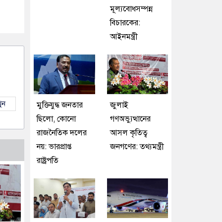
মূল্যবোধসম্পন্ন
বিচারকের:
আইনমন্ত্রী
ুন
মুক্তিযুদ্ধ জনতার
জুলাই
ছিলো, কোনো
গণঅভ্যুত্থানের
রাজনৈতিক দলের
আসল কৃতিত্ব
নয়: ভারপ্রাপ্ত
জনগণের: তথ্যমন্ত্রী
রাষ্ট্রপতি