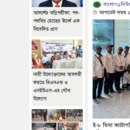
বাংলা৭১নিউজ
আপডেট সময় ০৪:
আদর্শের অগ্নিপরীক্ষা: পদ-
পদবির মোহের ঊর্ধ্বে এক
নিবেদিত প্রাণ
নারী উদ্যোক্তাদের স্বাবলম্বী
করতে বিএনএফ ও
এনইউএস-এর যৌথ
উদ্যোগ
ই-৮ ভিসা ক্যাটাগর