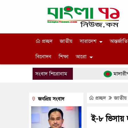
প্রচ্ছদ
জাতীয়
সারাদেশ
আন্তর্জাত
বিনোদন
শিক্ষা
আরো
সংবাদ শিরোনাম
মাদারীপুরে ঐতি
প্রচ্ছদ
জাতীয়
জনপ্রিয় সংবাদ
ই-৮ ভিসায় দ