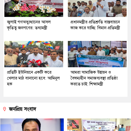
জুলাই গণঅভ্যুত্থানের আসল
প্রধানমন্ত্রীর প্রতিশ্রুতি বাস্তবায়নে
কৃতিত্ব জনগণের: তথ্যমন্ত্রী
কাজ করে যাচ্ছি: বিমান প্রতিমন্ত্রী
প্রতিটি ইউনিয়নে একটি করে
আমরা সামাজিক উন্নয়ন ও
খেলার মাঠ বানানো হবে: আমিনুল
বৈষম্যহীন সমাজব্যবস্থা প্রতিষ্ঠা
হক
করতে চাই: শিক্ষামন্ত্রী
জনপ্রিয় সংবাদ