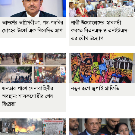
আদর্শের অগ্নিপরীক্ষা: পদ-পদবির
নারী উদ্যোক্তাদের স্বাবলম্বী
মোহের ঊর্ধ্বে এক নিবেদিত প্রাণ
করতে বিএনএফ ও এনইউএস-
এর যৌথ উদ্যোগ
জনতার পাশে সেনাবাহিনীর
নতুন রূপে জুলাই গ্রাফিতি
অবস্থান: শাসকগোষ্ঠীর শেষ
হিংস্রতা