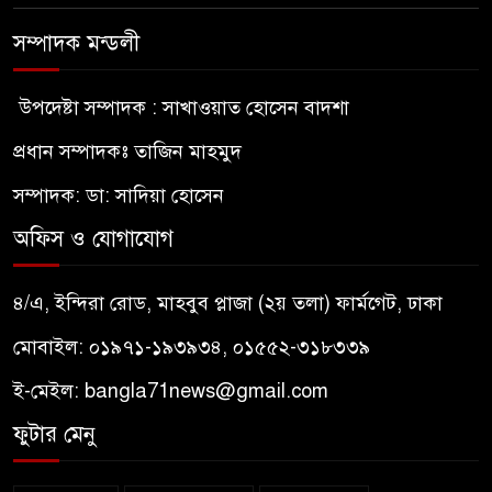
সম্পাদক মন্ডলী
উপদেষ্টা সম্পাদক : সাখাওয়াত হোসেন বাদশা
প্রধান সম্পাদকঃ তাজিন মাহমুদ
সম্পাদক: ডা: সাদিয়া হোসেন
অফিস ও যোগাযোগ
৪/এ, ইন্দিরা রোড, মাহবুব প্লাজা (২য় তলা) ফার্মগেট, ঢাকা
মোবাইল: ০১৯৭১-১৯৩৯৩৪, ০১৫৫২-৩১৮৩৩৯
ই-মেইল:
bangla71news@gmail.com
ফুটার মেনু