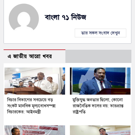
বাংলা ৭১ নিউজ
তার সকল সংবাদ দেখুন
এ জাতীয় আরো খবর
বিচার বিভাগের সবচেয়ে বড়
মুক্তিযুদ্ধ জনতার ছিলো, কোনো
সংকট মানবিক মূল্যবোধসম্পন্ন
রাজনৈতিক দলের নয়: ভারপ্রাপ্ত
বিচারকের: আইনমন্ত্রী
রাষ্ট্রপতি