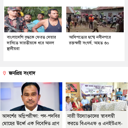
বাংলাদেশি বৃদ্ধকে ফেরত দেয়ার
আধিপত্যের দ্বন্দ্বে নবীনগরে
দাবিতে ভারতীয়কে ধরে আনল
রক্তক্ষয়ী সংঘর্ষ, আহত ৩০
স্থানীয়রা
জনপ্রিয় সংবাদ
আদর্শের অগ্নিপরীক্ষা: পদ-পদবির
নারী উদ্যোক্তাদের স্বাবলম্বী
মোহের ঊর্ধ্বে এক নিবেদিত প্রাণ
করতে বিএনএফ ও এনইউএস-