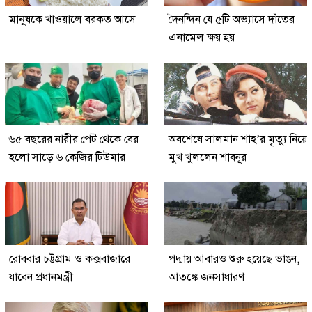
মানুষকে খাওয়ালে বরকত আসে
দৈনন্দিন যে ৫টি অভ্যাসে দাঁতের
এনামেল ক্ষয় হয়
৬৫ বছরের নারীর পেট থেকে বের
অবশেষে সালমান শাহ’র মৃত্যু নিয়ে
হলো সাড়ে ৬ কেজির টিউমার
মুখ খুললেন শাবনূর
রোববার চট্টগ্রাম ও কক্সবাজারে
পদ্মায় আবারও শুরু হয়েছে ভাঙন,
যাবেন প্রধানমন্ত্রী
আতঙ্কে জনসাধারণ