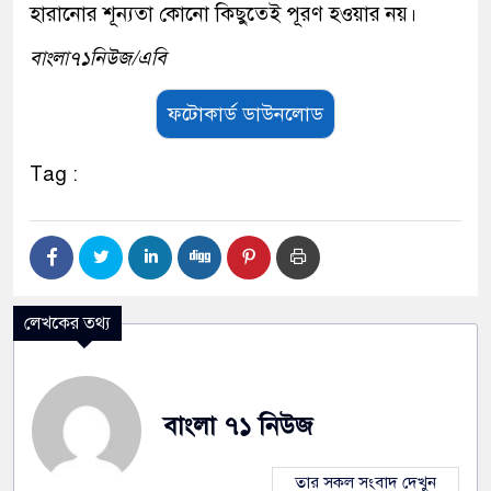
হারানোর শূন্যতা কোনো কিছুতেই পূরণ হওয়ার নয়।
বাংলা৭১নিউজ/এবি
ফটোকার্ড ডাউনলোড
Tag :
লেখকের তথ্য
বাংলা ৭১ নিউজ
তার সকল সংবাদ দেখুন