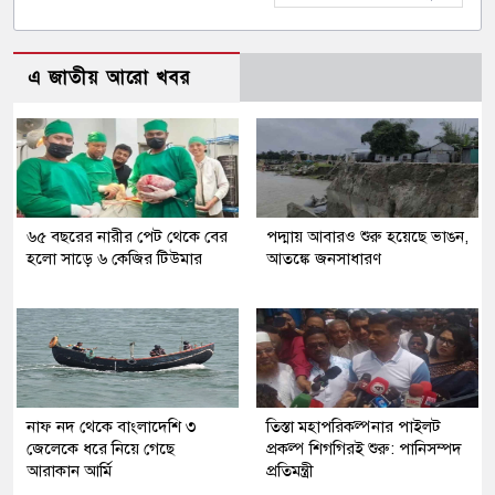
এ জাতীয় আরো খবর
৬৫ বছরের নারীর পেট থেকে বের
পদ্মায় আবারও শুরু হয়েছে ভাঙন,
হলো সাড়ে ৬ কেজির টিউমার
আতঙ্কে জনসাধারণ
নাফ নদ থেকে বাংলাদেশি ৩
তিস্তা মহাপরিকল্পনার পাইলট
জেলেকে ধরে নিয়ে গেছে
প্রকল্প শিগগিরই শুরু: পানিসম্পদ
আরাকান আর্মি
প্রতিমন্ত্রী