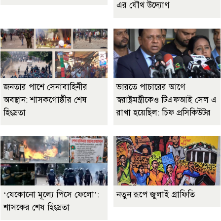
এর যৌথ উদ্যোগ
জনতার পাশে সেনাবাহিনীর
ভারতে পাচারের আগে
অবস্থান: শাসকগোষ্ঠীর শেষ
স্বরাষ্ট্রমন্ত্রীকেও টিএফআই সেল এ
হিংস্রতা
রাখা হয়েছিল: চিফ প্রসিকিউটর
‘যেকোনো মূল্যে পিসে ফেলো’:
নতুন রূপে জুলাই গ্রাফিতি
শাসকের শেষ হিংস্রতা