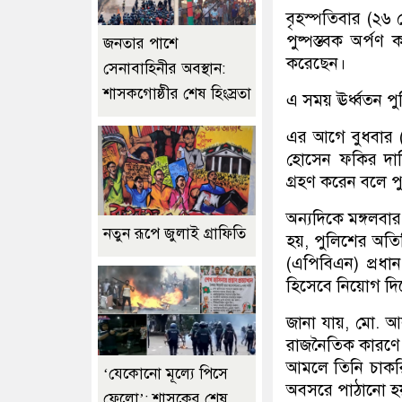
বৃহস্পতিবার (২৬ 
পুষ্পস্তবক অর্পণ 
জনতার পাশে
করেছেন।
সেনাবাহিনীর অবস্থান:
শাসকগোষ্ঠীর শেষ হিংস্রতা
এ সময় ঊর্ধ্বতন প
এর আগে বুধবার (
হোসেন ফকির দায়িত
গ্রহণ করেন বলে প
অন্যদিকে মঙ্গলবার (
নতুন রূপে জুলাই গ্রাফিতি
হয়, পুলিশের অতির
(এপিবিএন) প্রধ
হিসেবে নিয়োগ দি
জানা যায়, মো. আ
রাজনৈতিক কারণে
আমলে তিনি চাকর
‘যেকোনো মূল্যে পিসে
অবসরে পাঠানো 
ফেলো’: শাসকের শেষ