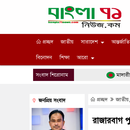
প্রচ্ছদ
জাতীয়
সারাদেশ
আন্তর্জাত
বিনোদন
শিক্ষা
আরো
সংবাদ শিরোনাম
মাদারীপুরে ঐতি
প্রচ্ছদ
জাতীয়
জনপ্রিয় সংবাদ
রাজারবাগ পু