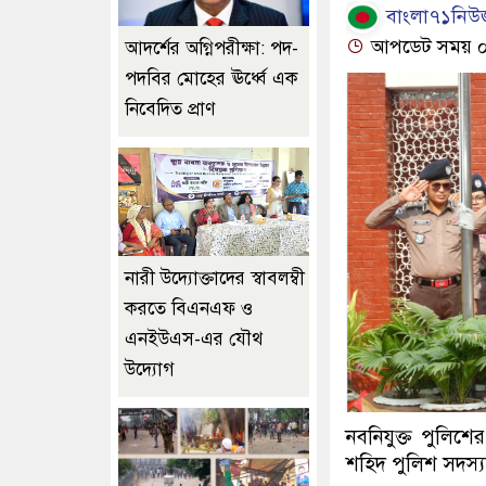
বাংলা৭১নিউজ
আপডেট সময় ০২:
আদর্শের অগ্নিপরীক্ষা: পদ-
পদবির মোহের ঊর্ধ্বে এক
নিবেদিত প্রাণ
নারী উদ্যোক্তাদের স্বাবলম্বী
করতে বিএনএফ ও
এনইউএস-এর যৌথ
উদ্যোগ
নবনিযুক্ত পুলিশ
শহিদ পুলিশ সদস্যদ