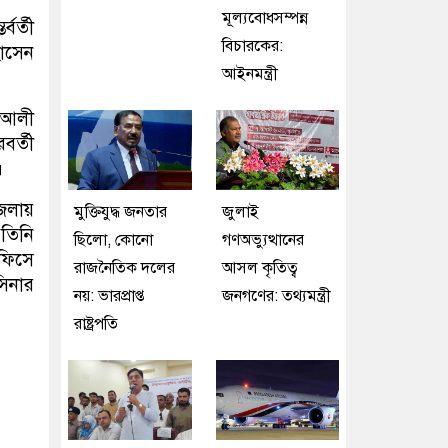
মূল্যবোধসম্পন্ন
বর্তী
বিচারকের:
োসেন
আইনমন্ত্রী
 আলী
বর্তী
।
জেলায়
মুক্তিযুদ্ধ জনতার
জুলাই
তিনি
ছিলো, কোনো
গণঅভ্যুত্থানের
ফিসে
রাজনৈতিক দলের
আসল কৃতিত্ব
সিনার
নয়: ভারপ্রাপ্ত
জনগণের: তথ্যমন্ত্রী
রাষ্ট্রপতি