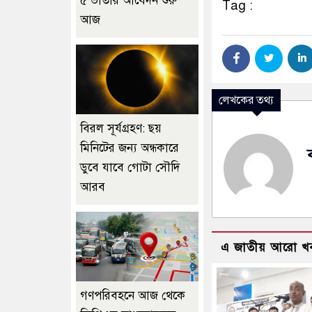
৫ ভাতার আবেদন শুরু
Tag :
আজ
লেখকের তথ্য
বিরল সূর্যগ্রহণ: ছয়
মিনিটের জন্য অন্ধকারে
ডুবে যাবে গোটা সৌদি
আরব
এ জাতীয় আরো খ
গণপরিবহনে আজ থেকে