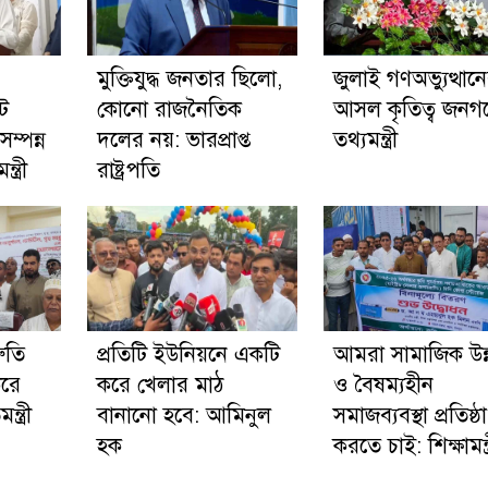
মুক্তিযুদ্ধ জনতার ছিলো,
জুলাই গণঅভ্যুত্থান
ট
কোনো রাজনৈতিক
আসল কৃতিত্ব জনগ
ম্পন্ন
দলের নয়: ভারপ্রাপ্ত
তথ্যমন্ত্রী
ত্রী
রাষ্ট্রপতি
রুতি
প্রতিটি ইউনিয়নে একটি
আমরা সামাজিক উন
করে
করে খেলার মাঠ
ও বৈষম্যহীন
্ত্রী
বানানো হবে: আমিনুল
সমাজব্যবস্থা প্রতিষ্ঠা
হক
করতে চাই: শিক্ষামন্ত্