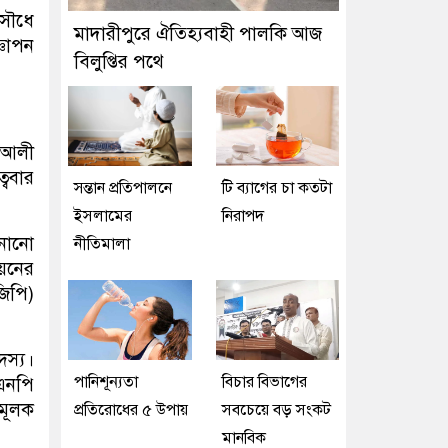
িসৌধে
মাদারীপুরে ঐতিহ্যবাহী পালকি আজ
্ঞাপন
বিলুপ্তির পথে
. আলী
্ববার
সন্তান প্রতিপালনে
টি ব্যাগের চা কতটা
ইসলামের
নিরাপদ
জানানো
নীতিমালা
িয়নের
িপি)
দস্য।
পানিশূন্যতা
বিচার বিভাগের
এনপি
মূলক
প্রতিরোধের ৫ উপায়
সবচেয়ে বড় সংকট
মানবিক