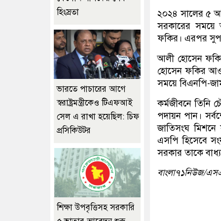
হিংস্রতা
২০২৪ সালের ৫ আগস
সরকারের সময়ে আ
ফকির। এরপর সুপা
আলী হোসেন ফকি
হোসেন ফকির আওয়া
সময়ে বিএনপি-জামা
ভারতে পাচারের আগে
কর্মজীবনে তিনি 
স্বরাষ্ট্রমন্ত্রীকেও টিএফআই
পদায়ন পান। সর্
সেল এ রাখা হয়েছিল: চিফ
জাতিসংঘ মিশনে
প্রসিকিউটর
এসপি হিসেবে সংয
সরকার তাকে বাধ্
বাংলা৭১নিউজ/এ
শিক্ষা উপবৃত্তিসহ সরকারি