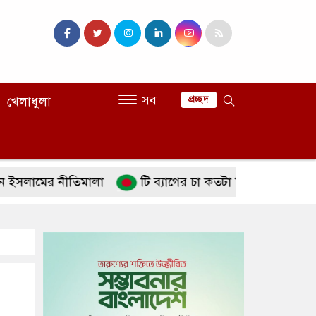
সব
খেলাধুলা
প্রচ্ছদ
মের নীতিমালা
টি ব্যাগের চা কতটা নিরাপদ
পানিশূন্যত