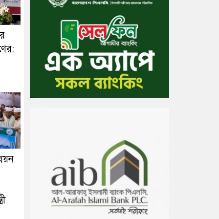
ের
ণের:
্নয়ন
রী