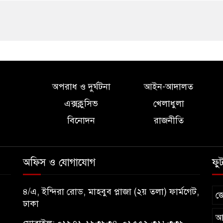
অপরাধ ও দুর্ঘটনা
আইন-আদালত
এক্সক্লুসিভ
খেলাধুলা
বিনোদন
রাজনীতি
অফিস ও যোগাযোগ
ফু
৪/এ, ইন্দিরা রোড, মাহবুব প্লাজা (২য় তলা) ফার্মগেট,
জ
ঢাকা
আ