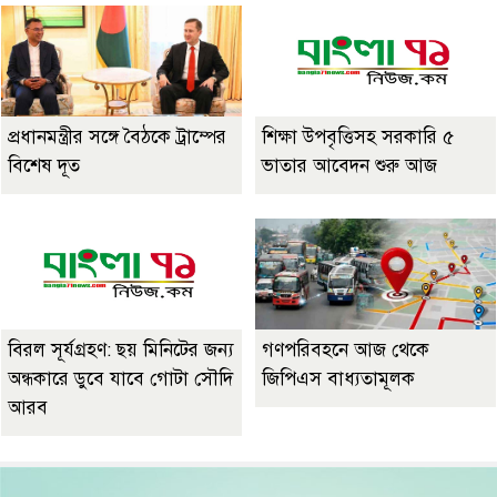
প্রধানমন্ত্রীর সঙ্গে বৈঠকে ট্রাম্পের
শিক্ষা উপবৃত্তিসহ সরকারি ৫
বিশেষ দূত
ভাতার আবেদন শুরু আজ
বিরল সূর্যগ্রহণ: ছয় মিনিটের জন্য
গণপরিবহনে আজ থেকে
অন্ধকারে ডুবে যাবে গোটা সৌদি
জিপিএস বাধ্যতামূলক
আরব