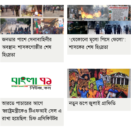
জনতার পাশে সেনাবাহিনীর
‘যেকোনো মূল্যে পিসে ফেলো’:
অবস্থান: শাসকগোষ্ঠীর শেষ
শাসকের শেষ হিংস্রতা
হিংস্রতা
ভারতে পাচারের আগে
নতুন রূপে জুলাই গ্রাফিতি
স্বরাষ্ট্রমন্ত্রীকেও টিএফআই সেল এ
রাখা হয়েছিল: চিফ প্রসিকিউটর