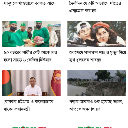
মানুষকে খাওয়ালে বরকত আসে
দৈনন্দিন যে ৫টি অভ্যাসে দাঁতের
এনামেল ক্ষয় হয়
৬৫ বছরের নারীর পেট থেকে বের
অবশেষে সালমান শাহ’র মৃত্যু নিয়ে
হলো সাড়ে ৬ কেজির টিউমার
মুখ খুললেন শাবনূর
রোববার চট্টগ্রাম ও কক্সবাজারে
পদ্মায় আবারও শুরু হয়েছে ভাঙন,
যাবেন প্রধানমন্ত্রী
আতঙ্কে জনসাধারণ