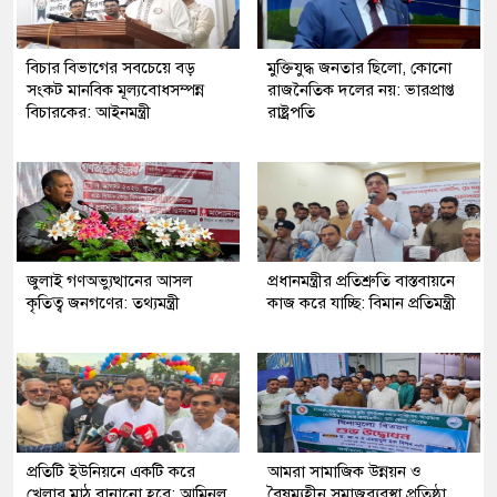
বিচার বিভাগের সবচেয়ে বড়
মুক্তিযুদ্ধ জনতার ছিলো, কোনো
সংকট মানবিক মূল্যবোধসম্পন্ন
রাজনৈতিক দলের নয়: ভারপ্রাপ্ত
বিচারকের: আইনমন্ত্রী
রাষ্ট্রপতি
জুলাই গণঅভ্যুত্থানের আসল
প্রধানমন্ত্রীর প্রতিশ্রুতি বাস্তবায়নে
কৃতিত্ব জনগণের: তথ্যমন্ত্রী
কাজ করে যাচ্ছি: বিমান প্রতিমন্ত্রী
প্রতিটি ইউনিয়নে একটি করে
আমরা সামাজিক উন্নয়ন ও
খেলার মাঠ বানানো হবে: আমিনুল
বৈষম্যহীন সমাজব্যবস্থা প্রতিষ্ঠা