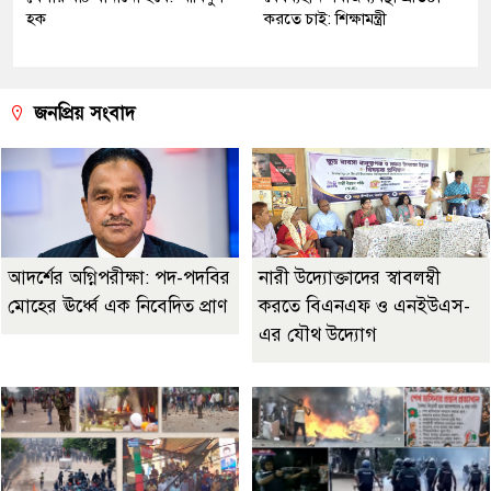
হক
করতে চাই: শিক্ষামন্ত্রী
জনপ্রিয় সংবাদ
আদর্শের অগ্নিপরীক্ষা: পদ-পদবির
নারী উদ্যোক্তাদের স্বাবলম্বী
মোহের ঊর্ধ্বে এক নিবেদিত প্রাণ
করতে বিএনএফ ও এনইউএস-
এর যৌথ উদ্যোগ