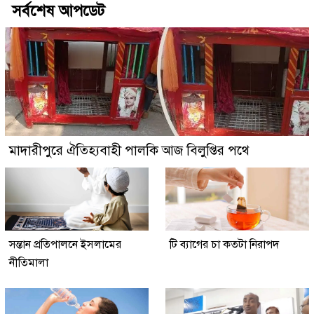
সর্বশেষ আপডেট
মাদারীপুরে ঐতিহ্যবাহী পালকি আজ বিলুপ্তির পথে
সন্তান প্রতিপালনে ইসলামের
টি ব্যাগের চা কতটা নিরাপদ
নীতিমালা