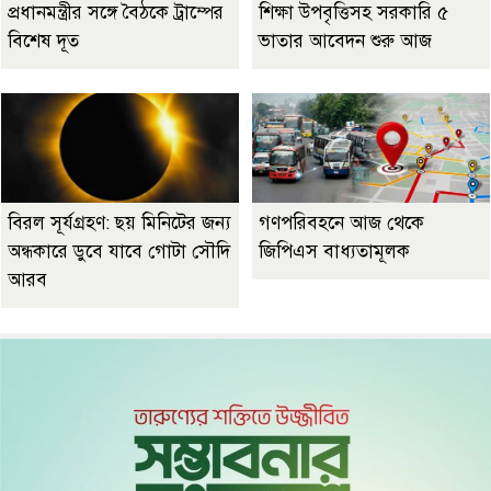
প্রধানমন্ত্রীর সঙ্গে বৈঠকে ট্রাম্পের
শিক্ষা উপবৃত্তিসহ সরকারি ৫
বিশেষ দূত
ভাতার আবেদন শুরু আজ
বিরল সূর্যগ্রহণ: ছয় মিনিটের জন্য
গণপরিবহনে আজ থেকে
অন্ধকারে ডুবে যাবে গোটা সৌদি
জিপিএস বাধ্যতামূলক
আরব