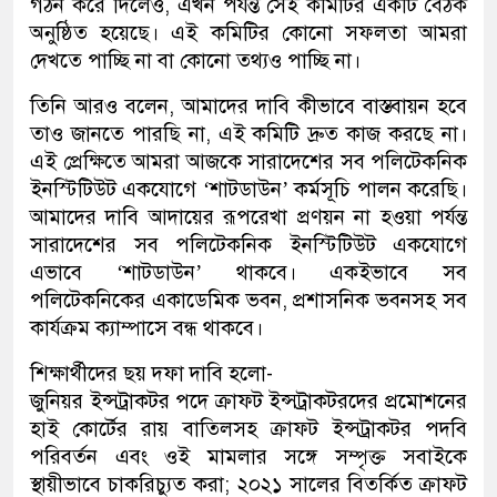
গঠন করে দিলেও, এখন পর্যন্ত সেই কমিটির একটি বৈঠক
অনুষ্ঠিত হয়েছে। এই কমিটির কোনো সফলতা আমরা
দেখতে পাচ্ছি না বা কোনো তথ্যও পাচ্ছি না।
তিনি আরও বলেন, আমাদের দাবি কীভাবে বাস্তবায়ন হবে
তাও জানতে পারছি না, এই কমিটি দ্রুত কাজ করছে না।
এই প্রেক্ষিতে আমরা আজকে সারাদেশের সব পলিটেকনিক
ইনস্টিটিউট একযোগে ‘শাটডাউন’ কর্মসূচি পালন করেছি।
আমাদের দাবি আদায়ের রূপরেখা প্রণয়ন না হওয়া পর্যন্ত
সারাদেশের সব পলিটেকনিক ইনস্টিটিউট একযোগে
এভাবে ‘শাটডাউন’ থাকবে। একইভাবে সব
পলিটেকনিকের একাডেমিক ভবন, প্রশাসনিক ভবনসহ সব
কার্যক্রম ক্যাম্পাসে বন্ধ থাকবে।
শিক্ষার্থীদের ছয় দফা দাবি হলো-
জুনিয়র ইন্সট্রাকটর পদে ক্রাফট ইন্সট্রাকটরদের প্রমোশনের
হাই কোর্টের রায় বাতিলসহ ক্রাফট ইন্সট্রাকটর পদবি
পরিবর্তন এবং ওই মামলার সঙ্গে সম্পৃক্ত সবাইকে
স্থায়ীভাবে চাকরিচ্যুত করা; ২০২১ সালের বিতর্কিত ক্রাফট