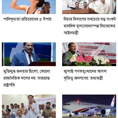
পানিশূন্যতা প্রতিরোধের ৫ উপায়
বিচার বিভাগের সবচেয়ে বড় সংকট
মানবিক মূল্যবোধসম্পন্ন বিচারকের:
আইনমন্ত্রী
মুক্তিযুদ্ধ জনতার ছিলো, কোনো
জুলাই গণঅভ্যুত্থানের আসল
রাজনৈতিক দলের নয়: ভারপ্রাপ্ত
কৃতিত্ব জনগণের: তথ্যমন্ত্রী
রাষ্ট্রপতি