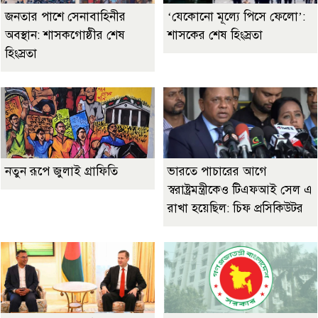
জনতার পাশে সেনাবাহিনীর
‘যেকোনো মূল্যে পিসে ফেলো’:
অবস্থান: শাসকগোষ্ঠীর শেষ
শাসকের শেষ হিংস্রতা
হিংস্রতা
নতুন রূপে জুলাই গ্রাফিতি
ভারতে পাচারের আগে
স্বরাষ্ট্রমন্ত্রীকেও টিএফআই সেল এ
রাখা হয়েছিল: চিফ প্রসিকিউটর