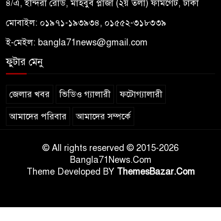
৪/এ, ইন্দিরা রোড, মাহবুব প্লাজা (২য় তলা) ফার্মগেট, ঢাকা
মোবাইল: ০১৯৭১-১৯৩৯৩৪, ০১৫৫২-৩১৮৩৩৯
ই-মেইল:
bangla71news@gmail.com
ফুটার মেনু
জেলার খবর
ভিডিও গ্যালারী
ফটোগ্যালারী
আমাদের পরিবার
আমাদের সম্পর্কে
© All rights reserved © 2015-2026
Bangla71News.Com
Theme Developed BY
ThemesBazar.Com