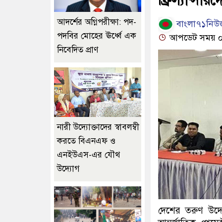
ফ্রিল্যান্সারদ
আদর্শের অগ্নিপরীক্ষা: পদ-
বাংলা৭১নিউজ
পদবির মোহের ঊর্ধ্বে এক
আপডেট সময় ০৩:
নিবেদিত প্রাণ
নারী উদ্যোক্তাদের স্বাবলম্বী
করতে বিএনএফ ও
এনইউএস-এর যৌথ
উদ্যোগ
দেশের তরুণ উদ্যোক