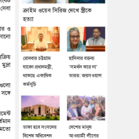
সংকট
 সেবা
ক্রাইম ওয়েব সিরিজ দেখে স্ত্রীকে
হত্যা
সার ও
ানানো
ক্রিয়
রোববার চট্টগ্রাম
হাসিনার বক্তব্য
ুদ্রা
যাবেন প্রধানমন্ত্রী,
‘সমর্থন করে না’
থাকছে একাধিক
ভারত: জয়সওয়াল
কর্মসূচি
াগুলো
সঙ্গে
মেন্ট
্তমান
ডাকা হবে সংসদের
দেশের মানুষ
র মতো
বিশেষ অধিবেশন
আওয়ামী লীগের