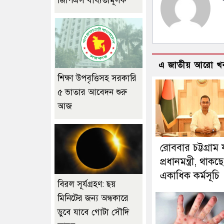
জিপিএস বাধ্যতামূলক
এ জাতীয় আরো খ
শিক্ষা উপবৃত্তিসহ সরকারি
৫ ভাতার আবেদন শুরু
আজ
রোববার চট্টগ্রাম
প্রধানমন্ত্রী, থাকছে
একাধিক কর্মসূচি
বিরল সূর্যগ্রহণ: ছয়
মিনিটের জন্য অন্ধকারে
ডুবে যাবে গোটা সৌদি