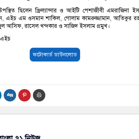
উপস্থিত ছিলেন ফ্রিল্যান্সার ও আইটি পেশাজীবী এমরাজিনা ই
ামুন, এইচ এম ওসমান শাকিল, গোলাম কামরুজ্জামান, আতিকুর র
জুল আসিফ, রাসেল খন্দকার ও সাজিদ ইসলাম প্রমুখ।
সএইচ
ফটোকার্ড ডাউনলোড
বাংলা ৭১ নিউজ