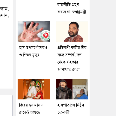
রাজনীতি গ্রহণ
সলাম,
করবে না: স্বরাষ্ট্রমন্ত্রী
হমান,
হাম উপসর্গে আরও
প্রতিবন্ধী কর্মীর স্ত্রীর
৩ শিশুর মৃত্যু
সঙ্গে সম্পর্ক, দল
থেকে বহিষ্কার
জামায়াত নেতা
বিয়ের ছয় মাস না
হাসপাতালে মিঠুন
যেতেই ভাঙছে
চক্রবর্তী