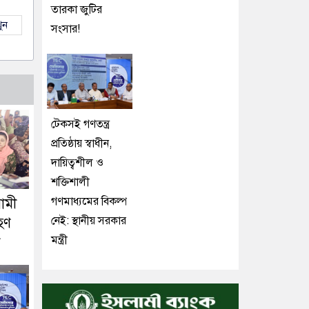
তারকা জুটির
ুন
সংসার!
টেকসই গণতন্ত্র
প্রতিষ্ঠায় স্বাধীন,
দায়িত্বশীল ও
শক্তিশালী
গণমাধ্যমের বিকল্প
ামী
নেই: স্থানীয় সরকার
হণ
মন্ত্রী