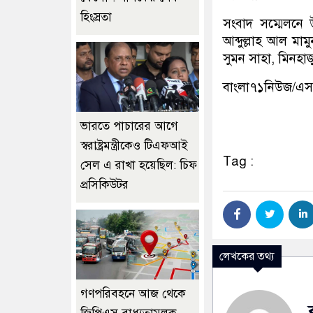
হিংস্রতা
সংবাদ সম্মেলনে 
আব্দুল্লাহ আল ম
সুমন সাহা, মিনহা
বাংলা৭১নিউজ/এ
ভারতে পাচারের আগে
স্বরাষ্ট্রমন্ত্রীকেও টিএফআই
Tag :
সেল এ রাখা হয়েছিল: চিফ
প্রসিকিউটর
লেখকের তথ্য
গণপরিবহনে আজ থেকে