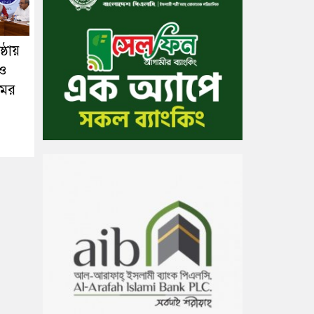
্ঠায়
 ও
মের