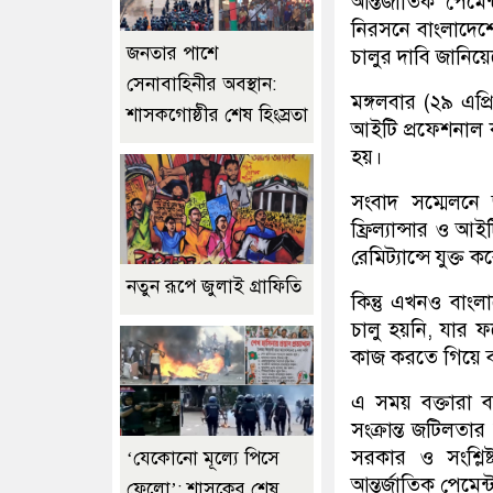
আন্তর্জাতিক পে
নিরসনে বাংলাদেশে
জনতার পাশে
চালুর দাবি জানিয়ে
সেনাবাহিনীর অবস্থান:
মঙ্গলবার (২৯ এপ্র
শাসকগোষ্ঠীর শেষ হিংস্রতা
আইটি প্রফেশনাল 
হয়।
সংবাদ সম্মেলনে 
ফ্রিল্যান্সার ও আ
রেমিট্যান্সে যুক্ত 
নতুন রূপে জুলাই গ্রাফিতি
কিন্তু এখনও বাংল
চালু হয়নি, যার ফলে
কাজ করতে গিয়ে ব
এ সময় বক্তারা ব
সংক্রান্ত জটিলতা
সরকার ও সংশ্লিষ
‘যেকোনো মূল্যে পিসে
আন্তর্জাতিক পেমেন
ফেলো’: শাসকের শেষ