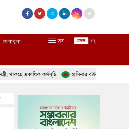
সব
খেলাধুলা
প্রচ্ছদ
াকছে একাধিক কর্মসূচি
হাসিনার বক্তব্য ‘সমর্থন করে না’ ভা
র