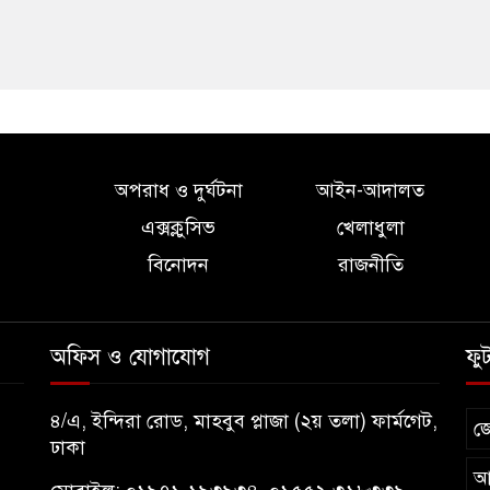
অপরাধ ও দুর্ঘটনা
আইন-আদালত
এক্সক্লুসিভ
খেলাধুলা
বিনোদন
রাজনীতি
অফিস ও যোগাযোগ
ফু
৪/এ, ইন্দিরা রোড, মাহবুব প্লাজা (২য় তলা) ফার্মগেট,
জ
ঢাকা
আ