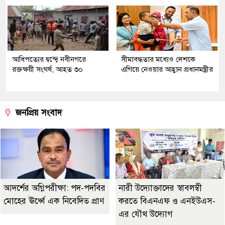
আধিপত্যের দ্বন্দ্বে নবীনগরে
সীমাবদ্ধতার মধ্যেও দেশকে
রক্তক্ষয়ী সংঘর্ষ, আহত ৩০
এগিয়ে নেওয়ার আহ্বান প্রধানমন্ত্রীর
জনপ্রিয় সংবাদ
আদর্শের অগ্নিপরীক্ষা: পদ-পদবির
নারী উদ্যোক্তাদের স্বাবলম্বী
মোহের ঊর্ধ্বে এক নিবেদিত প্রাণ
করতে বিএনএফ ও এনইউএস-
এর যৌথ উদ্যোগ