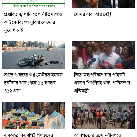
প্রস্তাবিত জ্বালানি তেল নীতিমালায়
মেসির বাবা আর নেই!
কাউকে বিশেষ সুবিধা দেওয়ার
সুযোগ নেই
সাড়ে ৬ বছরে শুধু মোটরসাইকেল
তিস্তা মহাপরিকল্পনার পাইলট
দুর্ঘটনায় ঝরে গেছে ১৫ হাজার
প্রকল্প শিগগিরই শুরু: পানিসম্পদ
৭১২ প্রাণ
প্রতিমন্ত্রী
একমাত্র বিএনপিই গণতন্ত্রের
আধিপত্যের দ্বন্দ্বে নবীনগরে