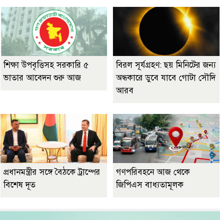
শিক্ষা উপবৃত্তিসহ সরকারি ৫
বিরল সূর্যগ্রহণ: ছয় মিনিটের জন্য
ভাতার আবেদন শুরু আজ
অন্ধকারে ডুবে যাবে গোটা সৌদি
আরব
প্রধানমন্ত্রীর সঙ্গে বৈঠকে ট্রাম্পের
গণপরিবহনে আজ থেকে
বিশেষ দূত
জিপিএস বাধ্যতামূলক