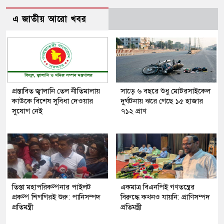
এ জাতীয় আরো খবর
প্রস্তাবিত জ্বালানি তেল নীতিমালায়
সাড়ে ৬ বছরে শুধু মোটরসাইকেল
কাউকে বিশেষ সুবিধা দেওয়ার
দুর্ঘটনায় ঝরে গেছে ১৫ হাজার
সুযোগ নেই
৭১২ প্রাণ
তিস্তা মহাপরিকল্পনার পাইলট
একমাত্র বিএনপিই গণতন্ত্রের
প্রকল্প শিগগিরই শুরু: পানিসম্পদ
বিরুদ্ধে কখনও যায়নি: প্রাণিসম্পদ
প্রতিমন্ত্রী
প্রতিমন্ত্রী