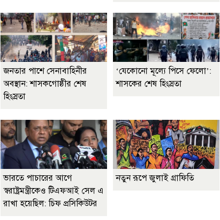
জনতার পাশে সেনাবাহিনীর
‘যেকোনো মূল্যে পিসে ফেলো’:
অবস্থান: শাসকগোষ্ঠীর শেষ
শাসকের শেষ হিংস্রতা
হিংস্রতা
ভারতে পাচারের আগে
নতুন রূপে জুলাই গ্রাফিতি
স্বরাষ্ট্রমন্ত্রীকেও টিএফআই সেল এ
রাখা হয়েছিল: চিফ প্রসিকিউটর