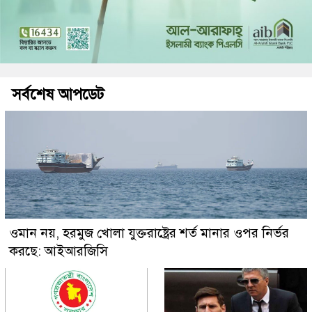
সর্বশেষ আপডেট
ওমান নয়, হরমুজ খোলা যুক্তরাষ্ট্রের শর্ত মানার ওপর নির্ভর
করছে: আইআরজিসি