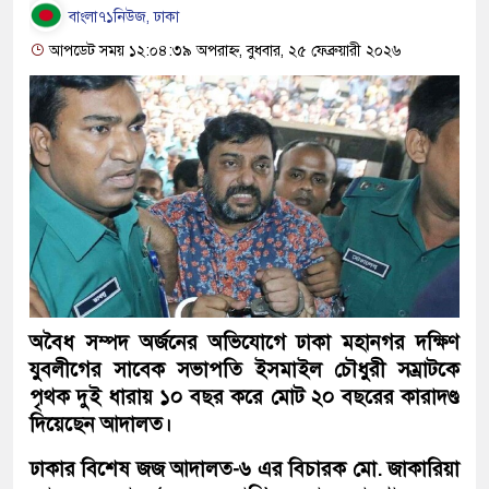
বাংলা৭১নিউজ, ঢাকা
আপডেট সময় ১২:০৪:৩৯ অপরাহ্ন, বুধবার, ২৫ ফেব্রুয়ারী ২০২৬
অবৈধ সম্পদ অর্জনের অভিযোগে ঢাকা মহানগর দক্ষিণ
যুবলীগের সাবেক সভাপতি ইসমাইল চৌধুরী সম্রাটকে
পৃথক দুই ধারায় ১০ বছর করে মোট ২০ বছরের কারাদণ্ড
দিয়েছেন আদালত।
ঢাকার বিশেষ জজ আদালত-৬ এর বিচারক মো. জাকারিয়া