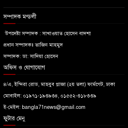
সম্পাদক মন্ডলী
উপদেষ্টা সম্পাদক : সাখাওয়াত হোসেন বাদশা
প্রধান সম্পাদকঃ তাজিন মাহমুদ
সম্পাদক: ডা: সাদিয়া হোসেন
অফিস ও যোগাযোগ
৪/এ, ইন্দিরা রোড, মাহবুব প্লাজা (২য় তলা) ফার্মগেট, ঢাকা
মোবাইল: ০১৯৭১-১৯৩৯৩৪, ০১৫৫২-৩১৮৩৩৯
ই-মেইল:
bangla71news@gmail.com
ফুটার মেনু