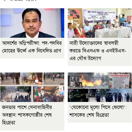
আদর্শের অগ্নিপরীক্ষা: পদ-পদবির
নারী উদ্যোক্তাদের স্বাবলম্বী
মোহের ঊর্ধ্বে এক নিবেদিত প্রাণ
করতে বিএনএফ ও এনইউএস-
এর যৌথ উদ্যোগ
জনতার পাশে সেনাবাহিনীর
‘যেকোনো মূল্যে পিসে ফেলো’:
অবস্থান: শাসকগোষ্ঠীর শেষ
শাসকের শেষ হিংস্রতা
হিংস্রতা