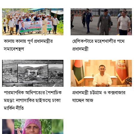
কানায় কানায় পূর্ণ প্রধানমন্ত্রীর
হেলিকপ্টারে মহেশখালীর পথে
সমাবেশস্থল
প্রধানমন্ত্রী
পারমাণবিক আধিপত্যের পৈশাচিক
প্রধানমন্ত্রী চট্টগ্রাম ও কক্সবাজার
মহড়া: নাগাসাকির ছাইভস্মে ঢাকা
যাচ্ছেন আজ
মার্কিন নীতি