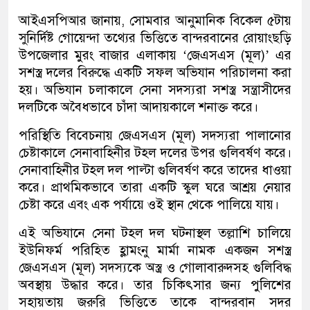
আইএসপিআর জানায়, সোমবার আনুমানিক বিকেল ৫টায়
সুনির্দিষ্ট গোয়েন্দা তথ্যের ভিত্তিতে বান্দরবানের রোয়াংছড়ি
উপজেলার মুরং বাজার এলাকায় ‘জেএসএস (মূল)’ এর
সশস্ত্র দলের বিরুদ্ধে একটি সফল অভিযান পরিচালনা করা
হয়। অভিযান চলাকালে সেনা সদস্যরা সশস্ত্র সন্ত্রাসীদের
দলটিকে অবৈধভাবে চাঁদা আদায়কালে শনাক্ত করে।
পরিস্থিতি বিবেচনায় জেএসএস (মূল) সদস্যরা পালানোর
চেষ্টাকালে সেনাবাহিনীর টহল দলের উপর গুলিবর্ষণ করে।
সেনাবাহিনীর টহল দল পাল্টা গুলিবর্ষণ করে তাদের ধাওয়া
করে। প্রাথমিকভাবে তারা একটি স্কুল ঘরে আশ্রয় নেয়ার
চেষ্টা করে এবং এক পর্যায়ে ওই স্থান থেকে পালিয়ে যায়।
এই অভিযানে সেনা টহল দল ঘটনাস্থল‌ তল্লাশি চালিয়ে
ইউনিফর্ম পরিহিত হ্লামংনু মার্মা নামক একজন সশস্ত্র
জেএসএস (মূল) সদস্যকে অস্ত্র ও গোলাবারুদসহ গুলিবিদ্ধ
অবস্থায় উদ্ধার করে। তার চিকিৎসার জন্য পুলিশের
সহায়তায় জরুরি ভিত্তিতে তাকে বান্দরবান সদর