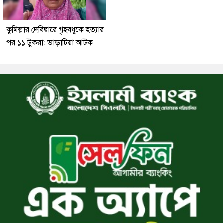
কুমিল্লার দেবিদ্বারে গৃহবধূকে হত্যার
পর ১১ টুকরা: ভাড়াটিয়া আটক