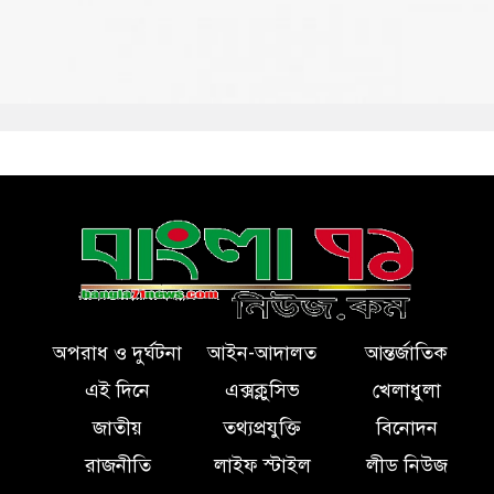
অপরাধ ও দুর্ঘটনা
আইন-আদালত
আন্তর্জাতিক
এই দিনে
এক্সক্লুসিভ
খেলাধুলা
জাতীয়
তথ্যপ্রযুক্তি
বিনোদন
রাজনীতি
লাইফ স্টাইল
লীড নিউজ