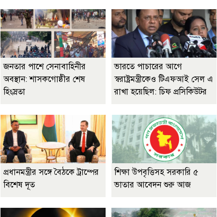
জনতার পাশে সেনাবাহিনীর
ভারতে পাচারের আগে
অবস্থান: শাসকগোষ্ঠীর শেষ
স্বরাষ্ট্রমন্ত্রীকেও টিএফআই সেল এ
হিংস্রতা
রাখা হয়েছিল: চিফ প্রসিকিউটর
প্রধানমন্ত্রীর সঙ্গে বৈঠকে ট্রাম্পের
শিক্ষা উপবৃত্তিসহ সরকারি ৫
বিশেষ দূত
ভাতার আবেদন শুরু আজ