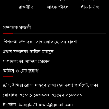
রাজনীতি
লাইফ স্টাইল
লীড নিউজ
সম্পাদক মন্ডলী
উপদেষ্টা সম্পাদক : সাখাওয়াত হোসেন বাদশা
প্রধান সম্পাদকঃ তাজিন মাহমুদ
সম্পাদক: ডা: সাদিয়া হোসেন
অফিস ও যোগাযোগ
৪/এ, ইন্দিরা রোড, মাহবুব প্লাজা (২য় তলা) ফার্মগেট, ঢাকা
মোবাইল: ০১৯৭১-১৯৩৯৩৪, ০১৫৫২-৩১৮৩৩৯
ই-মেইল:
bangla71news@gmail.com