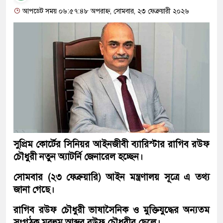
আপডেট সময় ০৬:৫৭:৪৮ অপরাহ্ন, সোমবার, ২৩ ফেব্রুয়ারী ২০২৬
সুপ্রিম কোর্টের সিনিয়র আইনজীবী ব্যারিস্টার রাগিব রউফ
চৌধুরী নতুন অ্যাটর্নি জেনারেল হচ্ছেন।
সোমবার (২৩ ফেব্রুয়ারি) আইন মন্ত্রণালয় সূত্রে এ তথ্য
জানা গেছে।
রাগিব রউফ চৌধুরী ভাষাসৈনিক ও মুক্তিযুদ্ধের অন্যতম
সংগঠক মরহুম আব্দুর রউফ চৌধুরীর ছেলে।