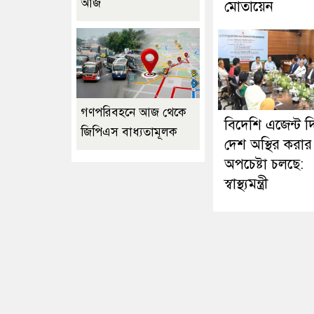
আজ
মোতায়েন
গণপরিবহনে আজ থেকে
বিদেশি এজেন্ট দ
জিপিএস বাধ্যতামূলক
দেশ অস্থির করার
অপচেষ্টা চলছে:
স্বাস্থ্যমন্ত্রী