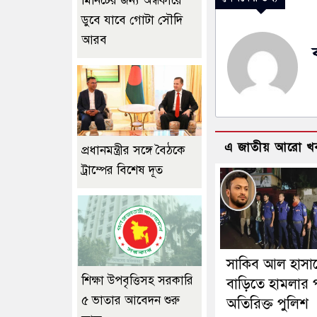
মিনিটের জন্য অন্ধকারে
ডুবে যাবে গোটা সৌদি
আরব
এ জাতীয় আরো খ
প্রধানমন্ত্রীর সঙ্গে বৈঠকে
ট্রাম্পের বিশেষ দূত
সাকিব আল হাসা
শিক্ষা উপবৃত্তিসহ সরকারি
বাড়িতে হামলার 
৫ ভাতার আবেদন শুরু
অতিরিক্ত পুলিশ