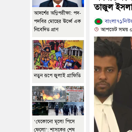
তাজুল ইসল
আদর্শের অগ্নিপরীক্ষা: পদ-
বাংলা৭১নিউজ
পদবির মোহের ঊর্ধ্বে এক
আপডেট সময় ০১:
নিবেদিত প্রাণ
নতুন রূপে জুলাই গ্রাফিতি
‘যেকোনো মূল্যে পিসে
ফেলো’: শাসকের শেষ