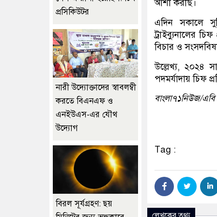
আশা করছি।
প্রসিকিউটর
এদিন সকালে সুপ
ট্রাইব্যুনালের চ
বিচার ও সংসদবিষয়
উল্লেখ্য, ২০২৪ স
পদমর্যাদায় চিফ প
নারী উদ্যোক্তাদের স্বাবলম্বী
বাংলা৭১নিউজ/এবি
করতে বিএনএফ ও
এনইউএস-এর যৌথ
উদ্যোগ
Tag :
বিরল সূর্যগ্রহণ: ছয়
লেখকের তথ্য