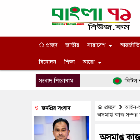
প্রচ্ছদ
জাতীয়
সারাদেশ
আন্তর্জাত
বিনোদন
শিক্ষা
আরো
সংবাদ শিরোনাম
‘লিটল বয়’-এর ছদ
প্রচ্ছদ
আইন-
জনপ্রিয় সংবাদ
অসমাপ্ত কাজ সম্পন
অসমাপ্ত কাজ