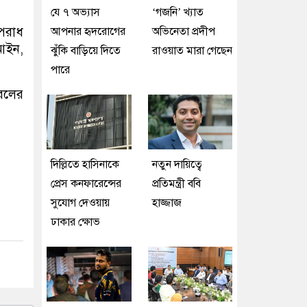
যে ৭ অভ্যাস
‘গজনি’ খ্যাত
পরাধ
আপনার হৃদরোগের
অভিনেতা প্রদীপ
 আইন,
ঝুঁকি বাড়িয়ে দিতে
রাওয়াত মারা গেছেন
পারে
রেলের
দিল্লিতে হাসিনাকে
নতুন দায়িত্বে
প্রেস কনফারেন্সের
প্রতিমন্ত্রী ববি
সুযোগ দেওয়ায়
হাজ্জাজ
ঢাকার ক্ষোভ