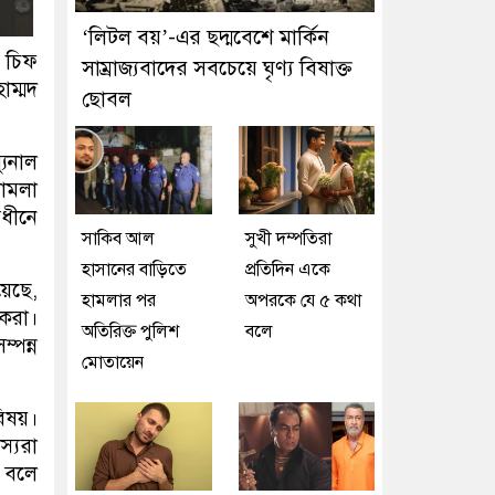
‘লিটল বয়’-এর ছদ্মবেশে মার্কিন
 চিফ
সাম্রাজ্যবাদের সবচেয়ে ঘৃণ্য বিষাক্ত
াম্মদ
ছোবল
যুনাল
মামলা
অধীনে
সাকিব আল
সুখী দম্পতিরা
হাসানের বাড়িতে
প্রতিদিন একে
য়েছে,
হামলার পর
অপরকে যে ৫ কথা
 করা।
অতিরিক্ত পুলিশ
বলে
্পন্ন
মোতায়েন
বিষয়।
স্যরা
ন বলে