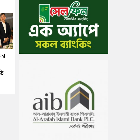
ের
তি