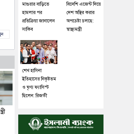
মাগুরার বাড়িতে
বিদেশি এজেন্ট দিয়ে
হামলার পর
দেশ অস্থির করার
প্রতিক্রিয়া জানালেন
অপচেষ্টা চলছে:
সাকিব
স্বাস্থ্যমন্ত্রী
ুন
শেখ হাসিনা
ইতিহাসের নিকৃষ্টতম
ও ঘৃণ্য ফ্যাসিস্ট
ছিলেন: রিজভী
্রী