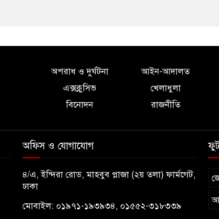
অপরাধ ও দুর্ঘটনা
আইন-আদালত
এক্সক্লুসিভ
খেলাধুলা
বিনোদন
রাজনীতি
অফিস ও যোগাযোগ
ফু
৪/এ, ইন্দিরা রোড, মাহবুব প্লাজা (২য় তলা) ফার্মগেট,
জ
ঢাকা
আ
মোবাইল: ০১৯৭১-১৯৩৯৩৪, ০১৫৫২-৩১৮৩৩৯