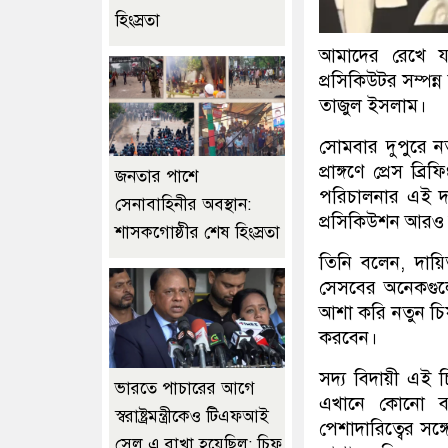
হিংস্রতা
আমাদের রেখে যা
প্রসিকিউটর সম্পন
তাজুল ইসলাম।
সোমবার দুপুরে নতু
প্রাঙ্গণে প্রেস ব
জনতার পাশে
পরিচালনার এই দায়
সেনাবাহিনীর অবস্থান:
প্রসিকিউশন আরও 
শাসকগোষ্ঠীর শেষ হিংস্রতা
তিনি বলেন, দায়িত
সেসবের অনেকগুলো
আশা করি নতুন চিফ
করবেন।
সদ্য বিদায়ী এই 
ভারতে পাচারের আগে
এখানে কোনো ব্যক
স্বরাষ্ট্রমন্ত্রীকেও টিএফআই
পেশাদারিত্বের সঙ্
সেল এ রাখা হয়েছিল: চিফ