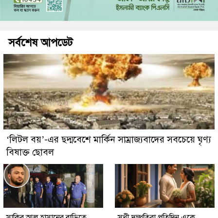
সর্বশেষ আপডেট
‘লিটল বয়’-এর ছদ্মবেশে মার্কিন সাম্রাজ্যবাদের সবচেয়ে ঘৃণ্য
বিষাক্ত ছোবল
সাকিব আল হাসানের বাড়িতে
সুখী দম্পতিরা প্রতিদিন একে