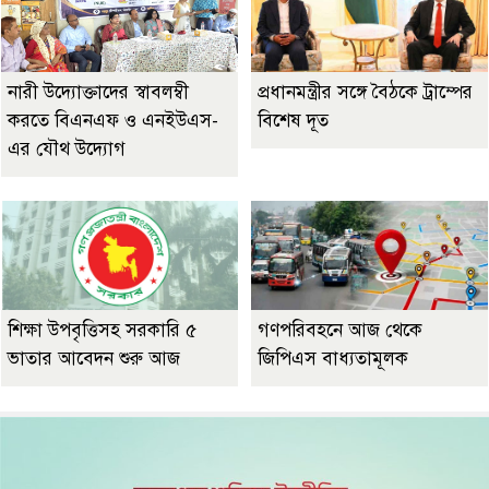
নারী উদ্যোক্তাদের স্বাবলম্বী
প্রধানমন্ত্রীর সঙ্গে বৈঠকে ট্রাম্পের
করতে বিএনএফ ও এনইউএস-
বিশেষ দূত
এর যৌথ উদ্যোগ
শিক্ষা উপবৃত্তিসহ সরকারি ৫
গণপরিবহনে আজ থেকে
ভাতার আবেদন শুরু আজ
জিপিএস বাধ্যতামূলক