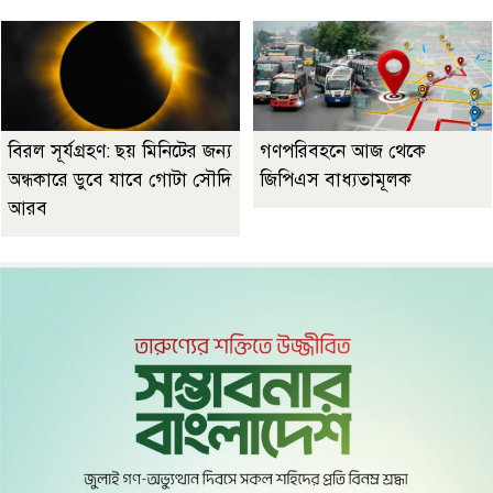
বিরল সূর্যগ্রহণ: ছয় মিনিটের জন্য
গণপরিবহনে আজ থেকে
অন্ধকারে ডুবে যাবে গোটা সৌদি
জিপিএস বাধ্যতামূলক
আরব