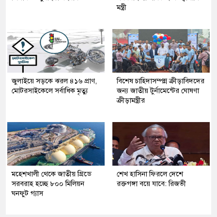
মন্ত্রী
জুলাইয়ে সড়কে ঝরল ৪১৬ প্রাণ,
বিশেষ চাহিদাসম্পন্ন ক্রীড়াবিদদের
মোটরসাইকেলে সর্বাধিক মৃত্যু
জন্য জাতীয় টুর্নামেন্টের ঘোষণা
ক্রীড়ামন্ত্রীর
মহেশখালী থেকে জাতীয় গ্রিডে
শেখ হাসিনা ফিরলে দেশে
সরবরাহ হচ্ছে ৮০০ মিলিয়ন
রক্তগঙ্গা বয়ে যাবে: রিজভী
ঘনফুট গ্যাস