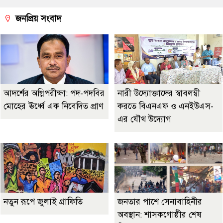
জনপ্রিয় সংবাদ
আদর্শের অগ্নিপরীক্ষা: পদ-পদবির
নারী উদ্যোক্তাদের স্বাবলম্বী
মোহের ঊর্ধ্বে এক নিবেদিত প্রাণ
করতে বিএনএফ ও এনইউএস-
এর যৌথ উদ্যোগ
নতুন রূপে জুলাই গ্রাফিতি
জনতার পাশে সেনাবাহিনীর
অবস্থান: শাসকগোষ্ঠীর শেষ