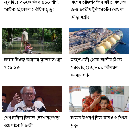
জুলাইয়ে সড়কে ঝরল ৪১৬ প্রাণ,
বিশেষ চাহিদাসম্পন্ন ক্রীড়াবিদদের
মোটরসাইকেলে সর্বাধিক মৃত্যু
জন্য জাতীয় টুর্নামেন্টের ঘোষণা
ক্রীড়ামন্ত্রীর
বন্যায় বিধ্বস্ত আসামে মৃতের সংখ্যা
মহেশখালী থেকে জাতীয় গ্রিডে
বেড়ে ৯৫
সরবরাহ হচ্ছে ৮০০ মিলিয়ন
ঘনফুট গ্যাস
শেখ হাসিনা ফিরলে দেশে রক্তগঙ্গা
হামের উপসর্গ নিয়ে আরও ৬ শিশুর
বয়ে যাবে: রিজভী
মৃত্যু