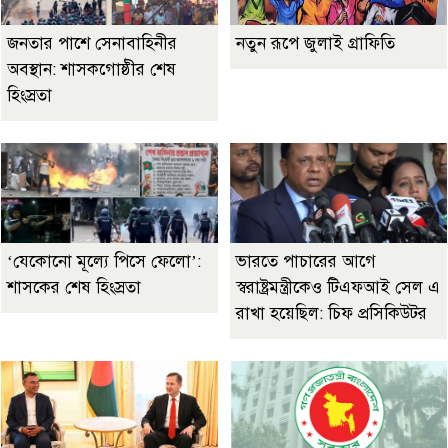
জনতার পাশে সেনাবাহিনীর
নতুন রূপে জুলাই গ্রাফিতি
অবস্থান: শাসকগোষ্ঠীর শেষ
হিংস্রতা
‘যেকোনো মূল্যে পিসে ফেলো’:
ভারতে পাচারের আগে
শাসকের শেষ হিংস্রতা
স্বরাষ্ট্রমন্ত্রীকেও টিএফআই সেল এ
রাখা হয়েছিল: চিফ প্রসিকিউটর