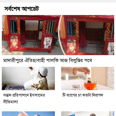
সর্বশেষ আপডেট
মাদারীপুরে ঐতিহ্যবাহী পালকি আজ বিলুপ্তির পথে
সন্তান প্রতিপালনে ইসলামের
টি ব্যাগের চা কতটা নিরাপদ
নীতিমালা