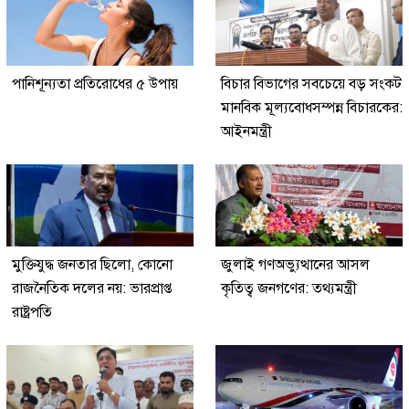
পানিশূন্যতা প্রতিরোধের ৫ উপায়
বিচার বিভাগের সবচেয়ে বড় সংকট
মানবিক মূল্যবোধসম্পন্ন বিচারকের:
আইনমন্ত্রী
মুক্তিযুদ্ধ জনতার ছিলো, কোনো
জুলাই গণঅভ্যুত্থানের আসল
রাজনৈতিক দলের নয়: ভারপ্রাপ্ত
কৃতিত্ব জনগণের: তথ্যমন্ত্রী
রাষ্ট্রপতি