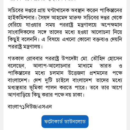
স‌চি‌বের দপ্তরে প্রায় ঘণ্টাখানেক অবস্থান করেন পাকিস্তানের
হাইকমিশনার। সৈয়দ আহমেদ মারুফ স‌চি‌বের দপ্তর থে‌কে
বে‌রি‌য়ে যাওয়ার সময় পররাষ্ট্র মন্ত্রণালয়ে অ‌পেক্ষমান
সাংবাদিকদের সঙ্গে তাদের মধ্যে হওয়া আলোচনা নি‌য়ে
কিছুই ব‌লেন‌নি। এ বিষ‌য়ে এখ‌নো কো‌নো বক্তব্যও দেয়‌নি
পররাষ্ট্র মন্ত্রণালয়।
গতকাল রোববার পররাষ্ট্র উপদেষ্টা মো. তৌহিদ হোসেন
বলেছেন, আলাপ-আলোচনার মাধ্যমে ভারত ও
পাকিস্তানের মধ্যে চলমান উত্তেজনা প্রশমনের পক্ষে
বাংলাদেশ। দেশ দুটি চাইলে বাংলাদেশ তাদের মধ্যে
মধ্যস্থতার ভূমিকা পালন করতে পারে। তবে তার আগে
আগবাড়িয়ে কিছু করার পক্ষে নয় ঢাকা।
বাংলা৭১নিউজ/এসএন
ফটোকার্ড ডাউনলোড