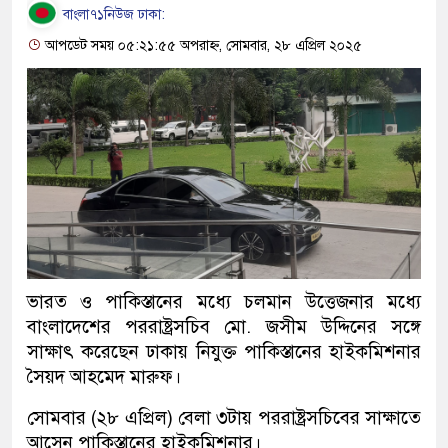
বাংলা৭১নিউজ ঢাকা:
আপডেট সময় ০৫:২১:৫৫ অপরাহ্ন, সোমবার, ২৮ এপ্রিল ২০২৫
ভারত ও পাকিস্তানের মধ্যে চলমান উত্তেজনার মধ্যে
বাংলা‌দে‌শের পররাষ্ট্রসচিব মো. জসীম উ‌দ্দি‌নের সঙ্গে
সাক্ষাৎ ক‌রে‌ছেন ঢাকায় নিযুক্ত পাকিস্তানের হাইকমিশনার
সৈয়দ আহমেদ মারুফ।
সোমবার (২৮ এ‌প্রিল) বেলা ৩টায় পররাষ্ট্রস‌চিবের সাক্ষা‌তে
আসেন পাকিস্তানের হাইকমিশনার।