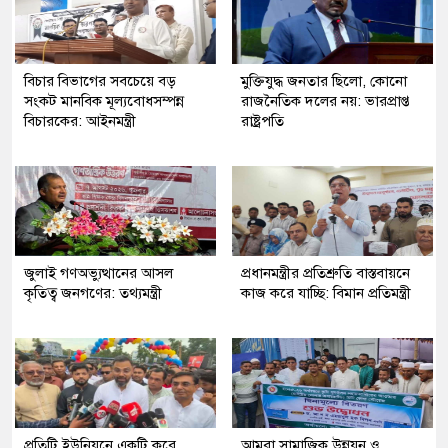
বিচার বিভাগের সবচেয়ে বড়
মুক্তিযুদ্ধ জনতার ছিলো, কোনো
সংকট মানবিক মূল্যবোধসম্পন্ন
রাজনৈতিক দলের নয়: ভারপ্রাপ্ত
বিচারকের: আইনমন্ত্রী
রাষ্ট্রপতি
জুলাই গণঅভ্যুত্থানের আসল
প্রধানমন্ত্রীর প্রতিশ্রুতি বাস্তবায়নে
কৃতিত্ব জনগণের: তথ্যমন্ত্রী
কাজ করে যাচ্ছি: বিমান প্রতিমন্ত্রী
প্রতিটি ইউনিয়নে একটি করে
আমরা সামাজিক উন্নয়ন ও