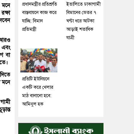
প্রধানমন্ত্রীর প্রতিশ্রুতি
ইতালিতে ঢাকাগামী
। মনে
রক্ষা
বাস্তবায়নে কাজ করে
বিমানের ভেতর ৭
দেবেন
যাচ্ছি: বিমান
ঘণ্টা ধরে আটকা
প্রতিমন্ত্রী
আড়াই শতাধিক
যাত্রী
ে আরও
ন এবং
াগ বা
িতে।
 দিতে
প্রতিটি ইউনিয়নে
ি মনে
একটি করে খেলার
মাঠ বানানো হবে:
আগামী
আমিনুল হক
ড়ান্ত