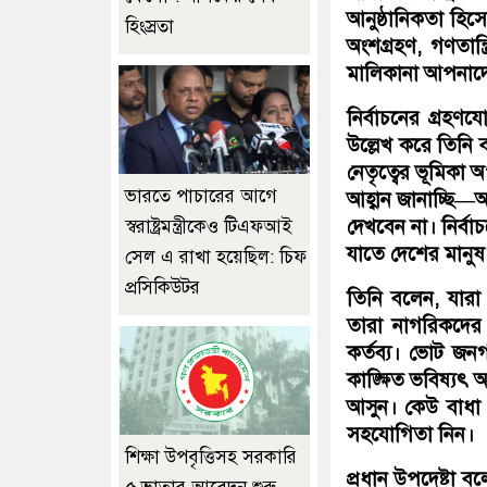
আনুষ্ঠানিকতা হিসে
হিংস্রতা
অংশগ্রহণ, গণতান
মালিকানা আপনাদে
নির্বাচনের গ্রহণ
উল্লেখ করে তিনি ব
নেতৃত্বের ভূমিকা 
ভারতে পাচারের আগে
আহ্বান জানাচ্ছি
দেখবেন না। নির্বাচ
স্বরাষ্ট্রমন্ত্রীকেও টিএফআই
যাতে দেশের মানুষ গ
সেল এ রাখা হয়েছিল: চিফ
প্রসিকিউটর
তিনি বলেন, যারা
তারা নাগরিকদের
কর্তব্য। ভোট জন
কাঙ্ক্ষিত ভবিষ্
আসুন। কেউ বাধা স
সহযোগিতা নিন।
শিক্ষা উপবৃত্তিসহ সরকারি
প্রধান উপদেষ্টা