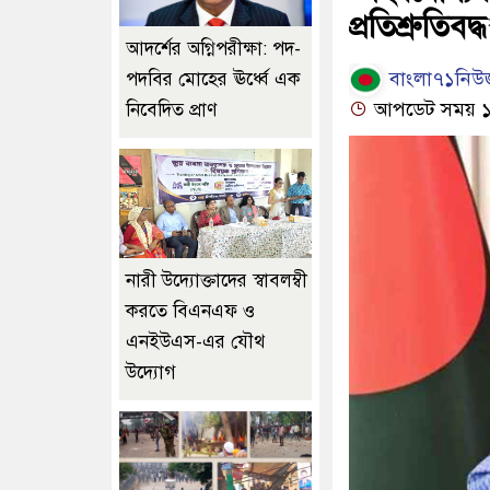
প্রতিশ্রুতিবদ্ধ
আদর্শের অগ্নিপরীক্ষা: পদ-
বাংলা৭১নিউজ
পদবির মোহের ঊর্ধ্বে এক
আপডেট সময় ১১:
নিবেদিত প্রাণ
নারী উদ্যোক্তাদের স্বাবলম্বী
করতে বিএনএফ ও
এনইউএস-এর যৌথ
উদ্যোগ