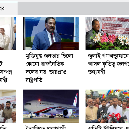
বর
মুক্তিযুদ্ধ জনতার ছিলো,
জুলাই গণঅভ্যুত্থান
ট
কোনো রাজনৈতিক
আসল কৃতিত্ব জনগ
ম্পন্ন
দলের নয়: ভারপ্রাপ্ত
তথ্যমন্ত্রী
ত্রী
রাষ্ট্রপতি
রুতি
ইতালিতে ঢাকাগামী
প্রতিটি ইউনিয়নে 