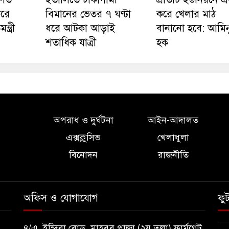
করে
বিমানের ভেতর ৭ ঘণ্টা
করে খেলার মাঠ
্ত্রী
ধরে আটকা আড়াই
বানানো হবে: আমি
শতাধিক যাত্রী
হক
অপরাধ ও দুর্ঘটনা
আইন-আদালত
এক্সক্লুসিভ
খেলাধুলা
বিনোদন
রাজনীতি
অফিস ও যোগাযোগ
ফু
৪/এ, ইন্দিরা রোড, মাহবুব প্লাজা (২য় তলা) ফার্মগেট,