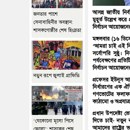
আসন্ন জাতীয় নির
জনতার পাশে
মুহূর্ত উল্লেখ কর
সেনাবাহিনীর অবস্থান:
নির্বাচন আয়োজনের জ
শাসকগোষ্ঠীর শেষ হিংস্রতা
মঙ্গলবার (১৬ ডিস
‘আমরা চাই এই নির
সর্বোপরি সুষ্ঠু। 
পর্যবেক্ষণের প্রত
নির্বাচন আয়োজনের জ
নতুন রূপে জুলাই গ্রাফিতি
প্রফেসর ইউনূস আ
নির্ধারণের এক ঐতি
গণভোটের ফলাফলে
কাঠামো ও অগ্রযাত
প্রধান উপদেষ্টা 
দিতে চাই- নতুন 
‘যেকোনো মূল্যে পিসে
আমাদের রাষ্ট্রের
ফেলো’: শাসকের শেষ