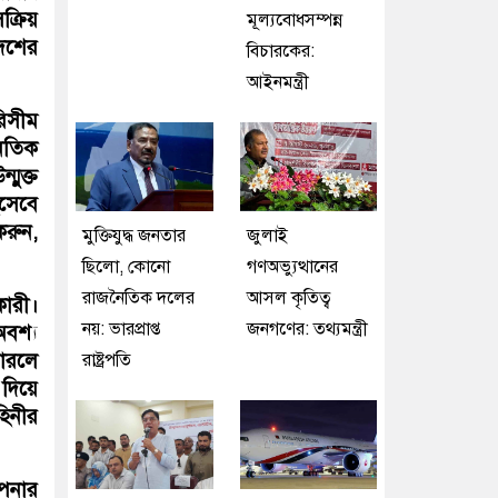
ক্রিয়
মূল্যবোধসম্পন্ন
দেশের
বিচারকের:
আইনমন্ত্রী
রিসীম
নৈতিক
মুক্ত
িসেবে
করুন,
মুক্তিযুদ্ধ জনতার
জুলাই
ছিলো, কোনো
গণঅভ্যুত্থানের
রাজনৈতিক দলের
আসল কৃতিত্ব
কারী।
নয়: ভারপ্রাপ্ত
জনগণের: তথ্যমন্ত্রী
বশ্য
পারলে
রাষ্ট্রপতি
 দিয়ে
হিনীর
আপনার