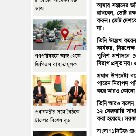
৫ ভাতার আবেদন শুরু
আমার সন্তানের ভ
আজ
রাখবেন, ভোট রক্ষ
করুন। ভোট দেশকে
না।
তিনি উল্লেখ করে
কার্যকর, নিরপেক
পুলিশ প্রশাসনে 
গণপরিবহনে আজ থেকে
বিরাগ প্রসূত নয়।
জিপিএস বাধ্যতামূলক
প্রধান উপদেষ্টা
পারেন নিরাপদ পরিব
করে আরও কোনো প
তিনি আরও বলেন, 
১২ ফেব্রুয়ারি সাধা
প্রধানমন্ত্রীর সঙ্গে বৈঠকে
করা হয়েছে। সরকার
ট্রাম্পের বিশেষ দূত
বাংলা৭১নিউজ/জ