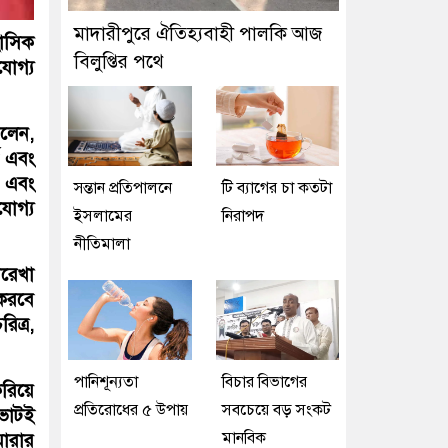
মাদারীপুরে ঐতিহ্যবাহী পালকি আজ
হাসিক
বিলুপ্তির পথে
যোগ্য
বলেন,
ণ এবং
া এবং
সন্তান প্রতিপালনে
টি ব্যাগের চা কতটা
যোগ্য
ইসলামের
নিরাপদ
নীতিমালা
থরেখা
 করবে
ত্র,
পানিশূন্যতা
বিচার বিভাগের
করিয়ে
প্রতিরোধের ৫ উপায়
সবচেয়ে বড় সংকট
 ভোটই
মানবিক
মারার