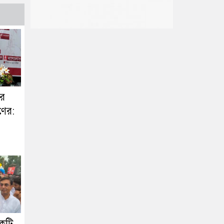
ের
ণের:
একটি