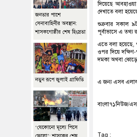
দিয়েছে আবহাওয়া
দেখাতে বলা হয়ে
জনতার পাশে
সেনাবাহিনীর অবস্থান:
শুক্রবার সকাল ৯টা
পূর্বাভাসে এ তথ্
শাসকগোষ্ঠীর শেষ হিংস্রতা
এতে বলা হয়েছে, খু
ওপর দিয়ে দক্ষিণ-প
দমকা অথবা ঝোড়ো হা
নতুন রূপে জুলাই গ্রাফিতি
এ জন্য এসব এলাক
বাংলা৭১নিউজ/এ
‘যেকোনো মূল্যে পিসে
Tag :
ফেলো’: শাসকের শেষ