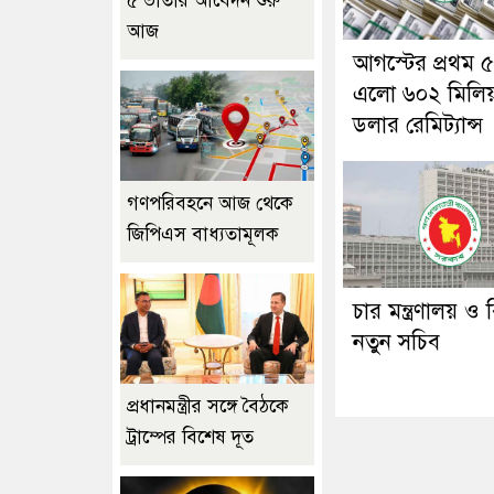
৫ ভাতার আবেদন শুরু
আজ
আগস্টের প্রথম ৫
এলো ৬০২ মিলি
ডলার রেমিট্যান্স
গণপরিবহনে আজ থেকে
জিপিএস বাধ্যতামূলক
চার মন্ত্রণালয় ও
নতুন সচিব
প্রধানমন্ত্রীর সঙ্গে বৈঠকে
ট্রাম্পের বিশেষ দূত