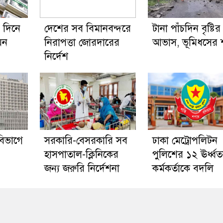
 দিনে
দেশের সব বিমানবন্দরে
টানা পাঁচদিন বৃষ্টির
য়ন
নিরাপত্তা জোরদারের
আভাস, ভূমিধসের শ
নির্দেশ
 বিভাগে
সরকারি-বেসরকারি সব
ঢাকা মেট্রোপলিটন
হাসপাতাল-ক্লিনিকের
পুলিশের ১২ ঊর্ধ্ব
জন্য জরুরি নির্দেশনা
কর্মকর্তাকে বদলি