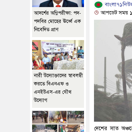
বাংলা৭১নিউজ
আপডেট সময় ১২:
আদর্শের অগ্নিপরীক্ষা: পদ-
পদবির মোহের ঊর্ধ্বে এক
নিবেদিত প্রাণ
নারী উদ্যোক্তাদের স্বাবলম্বী
করতে বিএনএফ ও
এনইউএস-এর যৌথ
উদ্যোগ
দেশের সাত অঞ্চ