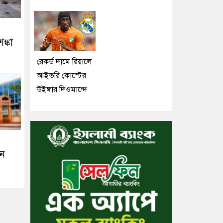
ঙ্কা
রেকর্ড দামে রিয়ালে
আইভরি কোস্টের
উইঙ্গার দিওমান্দে
তন