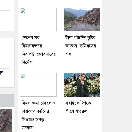
দেশের সব
টানা পাঁচদিন বৃষ্টির
বিমানবন্দরে
আভাস, ভূমিধসের
নিরাপত্তা জোরদারের
শঙ্কা
নির্দেশ
ুন
ফিফা ক্ষমা চাইলেও
সবাইকে টপকে
বিশ্বকাপ বর্জনের
শীর্ষে শাহরুখ
সিদ্ধান্তে অনড়
উয়েফা