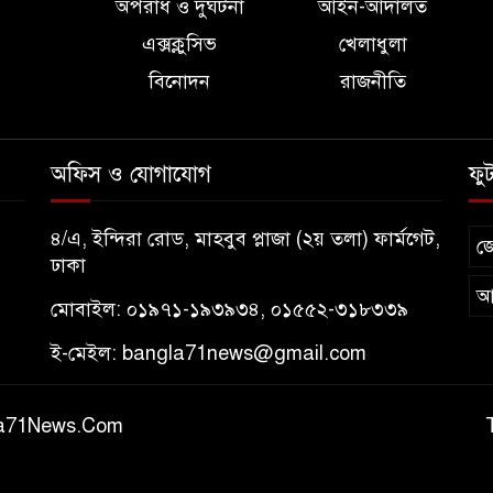
অপরাধ ও দুর্ঘটনা
আইন-আদালত
এক্সক্লুসিভ
খেলাধুলা
বিনোদন
রাজনীতি
অফিস ও যোগাযোগ
ফু
৪/এ, ইন্দিরা রোড, মাহবুব প্লাজা (২য় তলা) ফার্মগেট,
জ
ঢাকা
আ
মোবাইল: ০১৯৭১-১৯৩৯৩৪, ০১৫৫২-৩১৮৩৩৯
ই-মেইল:
bangla71news@gmail.com
gla71News.Com