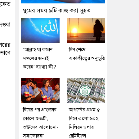
ংকেত
ঘুমের সময় ৯টি কাজ করা সুন্নত
দেওয়া
জারের
‘আল্লাহ যা করেন
দিন শেষে
ীভাবে
মঙ্গলের জন্যই
একাকীত্বের অনুভূতি
করেন’ ব্যাখ্যা কী?
বিয়ের পর প্রাক্তনের
আগস্টের প্রথম ৫
কোলে শুভশ্রী,
দিনে এলো ৬০২
ভক্তদের আলোচনা-
মিলিয়ন ডলার
সমালোচনা
রেমিট্যান্স