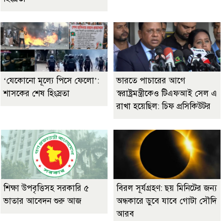
‘যেকোনো মূল্যে পিসে ফেলো’:
ভারতে পাচারের আগে
শাসকের শেষ হিংস্রতা
স্বরাষ্ট্রমন্ত্রীকেও টিএফআই সেল এ
রাখা হয়েছিল: চিফ প্রসিকিউটর
শিক্ষা উপবৃত্তিসহ সরকারি ৫
বিরল সূর্যগ্রহণ: ছয় মিনিটের জন্য
ভাতার আবেদন শুরু আজ
অন্ধকারে ডুবে যাবে গোটা সৌদি
আরব