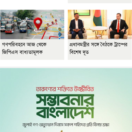
গণপরিবহনে আজ থেকে
প্রধানমন্ত্রীর সঙ্গে বৈঠকে ট্রাম্পের
জিপিএস বাধ্যতামূলক
বিশেষ দূত