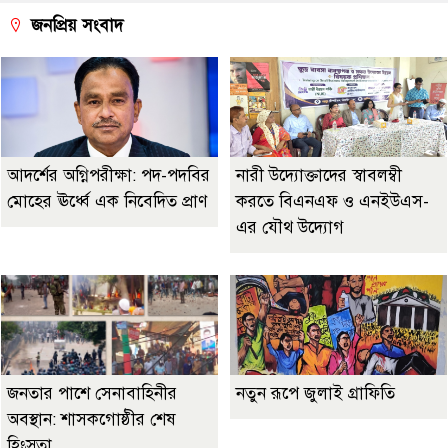
জনপ্রিয় সংবাদ
আদর্শের অগ্নিপরীক্ষা: পদ-পদবির
নারী উদ্যোক্তাদের স্বাবলম্বী
মোহের ঊর্ধ্বে এক নিবেদিত প্রাণ
করতে বিএনএফ ও এনইউএস-
এর যৌথ উদ্যোগ
জনতার পাশে সেনাবাহিনীর
নতুন রূপে জুলাই গ্রাফিতি
অবস্থান: শাসকগোষ্ঠীর শেষ
হিংস্রতা