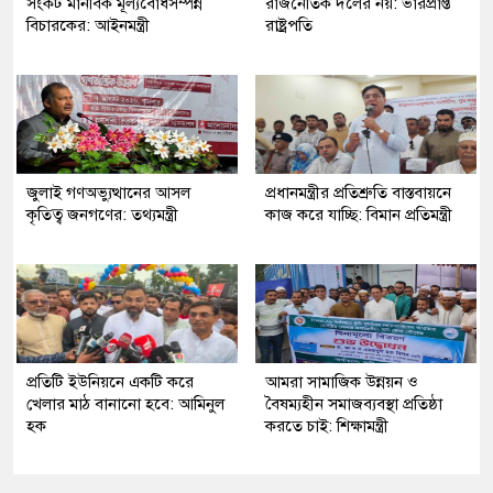
সংকট মানবিক মূল্যবোধসম্পন্ন
রাজনৈতিক দলের নয়: ভারপ্রাপ্ত
বিচারকের: আইনমন্ত্রী
রাষ্ট্রপতি
জুলাই গণঅভ্যুত্থানের আসল
প্রধানমন্ত্রীর প্রতিশ্রুতি বাস্তবায়নে
কৃতিত্ব জনগণের: তথ্যমন্ত্রী
কাজ করে যাচ্ছি: বিমান প্রতিমন্ত্রী
প্রতিটি ইউনিয়নে একটি করে
আমরা সামাজিক উন্নয়ন ও
খেলার মাঠ বানানো হবে: আমিনুল
বৈষম্যহীন সমাজব্যবস্থা প্রতিষ্ঠা
হক
করতে চাই: শিক্ষামন্ত্রী