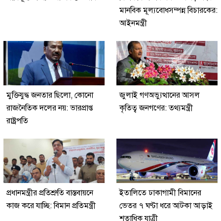
মানবিক মূল্যবোধসম্পন্ন বিচারকের:
আইনমন্ত্রী
মুক্তিযুদ্ধ জনতার ছিলো, কোনো
জুলাই গণঅভ্যুত্থানের আসল
রাজনৈতিক দলের নয়: ভারপ্রাপ্ত
কৃতিত্ব জনগণের: তথ্যমন্ত্রী
রাষ্ট্রপতি
প্রধানমন্ত্রীর প্রতিশ্রুতি বাস্তবায়নে
ইতালিতে ঢাকাগামী বিমানের
কাজ করে যাচ্ছি: বিমান প্রতিমন্ত্রী
ভেতর ৭ ঘণ্টা ধরে আটকা আড়াই
শতাধিক যাত্রী