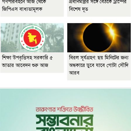
গণপরিবহনে আজ থেকে
প্রধানমন্ত্রীর সঙ্গে বৈঠকে ট্রাম্পের
জিপিএস বাধ্যতামূলক
বিশেষ দূত
শিক্ষা উপবৃত্তিসহ সরকারি ৫
বিরল সূর্যগ্রহণ: ছয় মিনিটের জন্য
ভাতার আবেদন শুরু আজ
অন্ধকারে ডুবে যাবে গোটা সৌদি
আরব