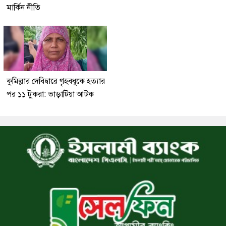
মার্কিন নীতি
কুমিল্লার দেবিদ্বারে গৃহবধূকে হত্যার
পর ১১ টুকরা: ভাড়াটিয়া আটক