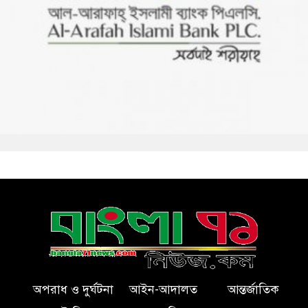
অপরাধ ও দুর্ঘটনা
আইন-আদালত
আন্তর্জাতিক