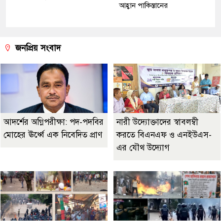
আহ্বান পাকিস্তানের
জনপ্রিয় সংবাদ
আদর্শের অগ্নিপরীক্ষা: পদ-পদবির
নারী উদ্যোক্তাদের স্বাবলম্বী
মোহের ঊর্ধ্বে এক নিবেদিত প্রাণ
করতে বিএনএফ ও এনইউএস-
এর যৌথ উদ্যোগ