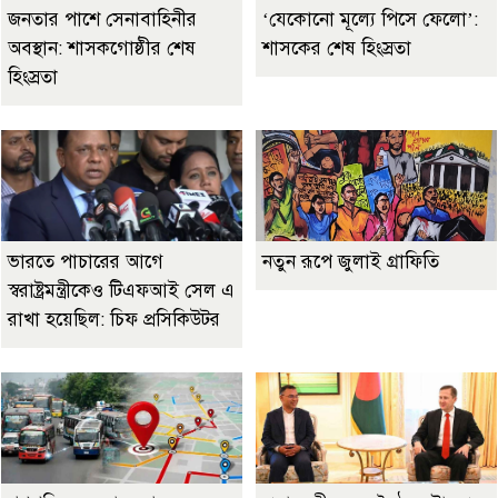
জনতার পাশে সেনাবাহিনীর
‘যেকোনো মূল্যে পিসে ফেলো’:
অবস্থান: শাসকগোষ্ঠীর শেষ
শাসকের শেষ হিংস্রতা
হিংস্রতা
ভারতে পাচারের আগে
নতুন রূপে জুলাই গ্রাফিতি
স্বরাষ্ট্রমন্ত্রীকেও টিএফআই সেল এ
রাখা হয়েছিল: চিফ প্রসিকিউটর