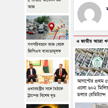
৫ ভাতার আবেদন শুরু
আজ
এ জাতীয় আরো খ
গণপরিবহনে আজ থেকে
জিপিএস বাধ্যতামূলক
আগস্টের প্রথম ৫
এলো ৬০২ মিলি
প্রধানমন্ত্রীর সঙ্গে বৈঠকে
ডলার রেমিট্যান্স
ট্রাম্পের বিশেষ দূত