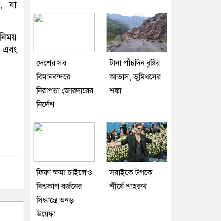
া, যা
নিময়
় এবং
দেশের সব
টানা পাঁচদিন বৃষ্টির
বিমানবন্দরে
আভাস, ভূমিধসের
নিরাপত্তা জোরদারের
শঙ্কা
নির্দেশ
ফিফা ক্ষমা চাইলেও
সবাইকে টপকে
বিশ্বকাপ বর্জনের
শীর্ষে শাহরুখ
সিদ্ধান্তে অনড়
উয়েফা