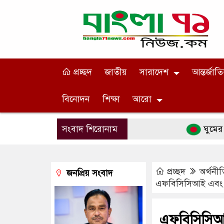
প্রচ্ছদ
জাতীয়
সারাদেশ
আন্তর্জাত
বিনোদন
শিক্ষা
আরো
সংবাদ শিরোনাম
ঘুমের সময় ৯টি
প্রচ্ছদ
অর্থনীত
জনপ্রিয় সংবাদ
এফবিসিসিআই এবং 
এফবিসিসিআ