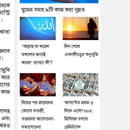
মারকে
ঘুমের সময় ৯টি কাজ করা সুন্নত
্ট্রি
)।
ঝোতা
‘আল্লাহ যা করেন
দিন শেষে
জনাব
মঙ্গলের জন্যই
একাকীত্বের অনুভূতি
ন।
করেন’ ব্যাখ্যা কী?
োমুখি
ধ করে
যোগের
ে কাজ
বিয়ের পর প্রাক্তনের
আগস্টের প্রথম ৫
ুলোসহ
কোলে শুভশ্রী,
দিনে এলো ৬০২
া এবং
ভক্তদের আলোচনা-
মিলিয়ন ডলার
 আরও
সমালোচনা
রেমিট্যান্স