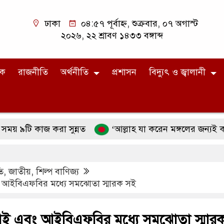
ঢাকা
০৪:৫৭ পূর্বাহ্ন, শুক্রবার, ০৭ অগাস্ট
২০২৬, ২২ শ্রাবণ ১৪৩৩ বঙ্গাব্দ
িক
রাজনীতি
অর্থনীতি
প্রশাসন
বিদ্যুৎ ও জ্বালানী
 কাজ করা সুন্নত
‘আল্লাহ যা করেন মঙ্গলের জন্যই করেন’ ব্যা
ি
,
জাতীয়
,
শিল্প বাণিজ্য
আইবিএফবির মধ্যে সমঝোতা স্মারক সই
ই এবং আইবিএফবির মধ্যে সমঝোতা স্মার