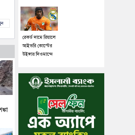
ুন
রেকর্ড দামে রিয়ালে
আইভরি কোস্টের
উইঙ্গার দিওমান্দে
ঙ্কা