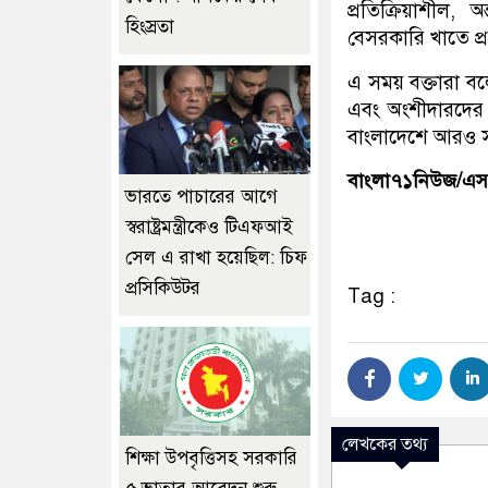
প্রতিক্রিয়াশীল,
হিংস্রতা
বেসরকারি খাতে প্
এ সময় বক্তারা ব
এবং অংশীদারদের 
বাংলাদেশে আরও সক
বাংলা৭১নিউজ/এ
ভারতে পাচারের আগে
স্বরাষ্ট্রমন্ত্রীকেও টিএফআই
সেল এ রাখা হয়েছিল: চিফ
প্রসিকিউটর
Tag :
লেখকের তথ্য
শিক্ষা উপবৃত্তিসহ সরকারি