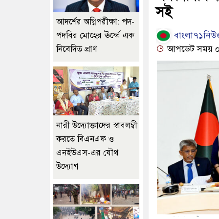
সই
আদর্শের অগ্নিপরীক্ষা: পদ-
বাংলা৭১নিউজ
পদবির মোহের ঊর্ধ্বে এক
আপডেট সময় ০৫:
নিবেদিত প্রাণ
নারী উদ্যোক্তাদের স্বাবলম্বী
করতে বিএনএফ ও
এনইউএস-এর যৌথ
উদ্যোগ