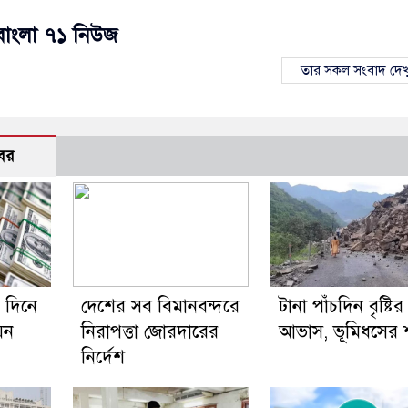
বাংলা ৭১ নিউজ
তার সকল সংবাদ দেখ
বর
 দিনে
দেশের সব বিমানবন্দরে
টানা পাঁচদিন বৃষ্টির
য়ন
নিরাপত্তা জোরদারের
আভাস, ভূমিধসের শ
নির্দেশ