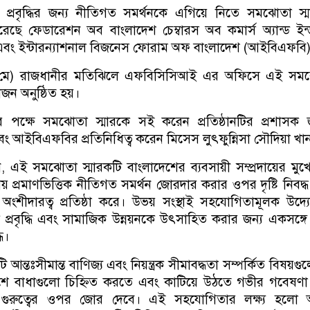
প্রবৃদ্ধির জন্য নীতিগত সমর্থনকে এগিয়ে নিতে সমঝোতা স্
 ফেডারেশন অব বাংলাদেশ চেম্বারস অব কমার্স অ্যান্ড ইন্ডাস
বং ইন্টারন্যাশনাল বিজনেস ফোরাম অফ বাংলাদেশ (আইবিএফবি
২২ মে) রাজধানীর মতিঝিলে এফবিসিসিআই এর অফিসে এই সম
য়োজন অনুষ্ঠিত হয়।
পক্ষে সমঝোতা স্মারকে সই করেন প্রতিষ্ঠানটির প্রশাসক 
ং আইবিএফবির প্রতিনিধিত্ব করেন মিসেস লুৎফুন্নিসা সৌদিয়া খা
ই সমঝোতা স্মারকটি বাংলাদেশের ব্যবসায়ী সম্প্রদায়ের মুখ
ায় প্রমাণভিত্তিক নীতিগত সমর্থন জোরদার করার ওপর দৃষ্টি নিবদ্
ীদারত্ব প্রতিষ্ঠা করে। উভয় সংস্থাই সহযোগিতামূলক উদ্
ক প্রবৃদ্ধি এবং সামাজিক উন্নয়নকে উৎসাহিত করার জন্য একসঙ্গ
ধ।
 আন্তঃসীমান্ত বাণিজ্য এবং নিয়ন্ত্রক সীমাবদ্ধতা সম্পর্কিত বিষয়গ
েশে বাধাগুলো চিহ্নিত করতে এবং কাটিয়ে উঠতে গভীর গবেষণ
র গুরুত্বের ওপর জোর দেবে। এই সহযোগিতার লক্ষ্য হলো