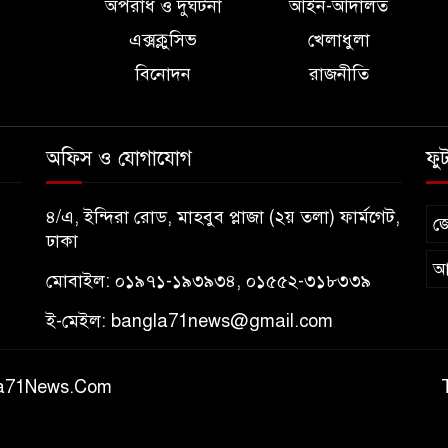
অপরাধ ও দুর্ঘটনা
আইন-আদালত
এক্সক্লুসিভ
খেলাধুলা
বিনোদন
রাজনীতি
অফিস ও যোগাযোগ
ফু
৪/এ, ইন্দিরা রোড, মাহবুব প্লাজা (২য় তলা) ফার্মগেট,
জ
ঢাকা
আ
মোবাইল: ০১৯৭১-১৯৩৯৩৪, ০১৫৫২-৩১৮৩৩৯
ই-মেইল:
bangla71news@gmail.com
gla71News.Com