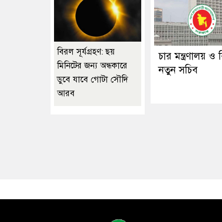
বিরল সূর্যগ্রহণ: ছয়
চার মন্ত্রণালয় ও
মিনিটের জন্য অন্ধকারে
নতুন সচিব
ডুবে যাবে গোটা সৌদি
আরব