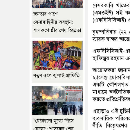
বেসরকারি খাতের 
(এমওইউ) সই করেছে
জনতার পাশে
(এফবিসিসিআই) এ
সেনাবাহিনীর অবস্থান:
শাসকগোষ্ঠীর শেষ হিংস্রতা
বৃহস্পতিবার (
স্মারক স্বাক্ষর আ
এফবিসিসিআই-এর 
হাফিজুর রহমান এব
আয়োজকরা জানান, এ
নতুন রূপে জুলাই গ্রাফিতি
চ্যালেঞ্জ মোকাবিল
একটি কৌশলগত অংশ
মাধ্যমে অর্থনৈতি
করতে প্রতিশ্রুতিবদ্
এছাড়াও এই চুক্তিটি
ব্যবসায়িক পরিব
‘যেকোনো মূল্যে পিসে
নীতি বিশ্লেষণে
ফেলো’: শাসকের শেষ