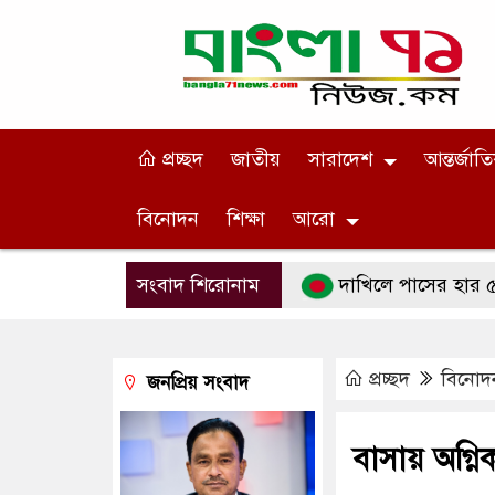
প্রচ্ছদ
জাতীয়
সারাদেশ
আন্তর্জাত
বিনোদন
শিক্ষা
আরো
সংবাদ শিরোনাম
দাখিলে পাসের হার ৫৫.৪৯ শ
প্রচ্ছদ
বিনোদ
জনপ্রিয় সংবাদ
বাসায় অগ্নিকা