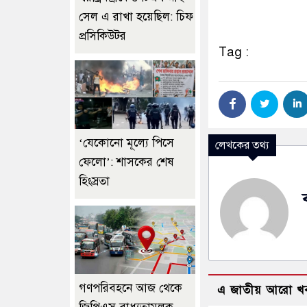
সেল এ রাখা হয়েছিল: চিফ
প্রসিকিউটর
Tag :
‘যেকোনো মূল্যে পিসে
লেখকের তথ্য
ফেলো’: শাসকের শেষ
হিংস্রতা
গণপরিবহনে আজ থেকে
এ জাতীয় আরো খ