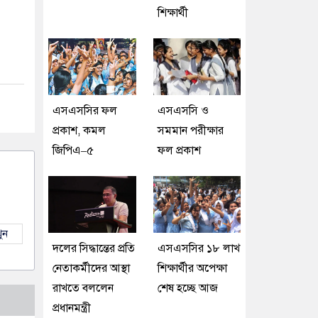
শিক্ষার্থী
এসএসসির ফল
এসএসসি ও
প্রকাশ, কমল
সমমান পরীক্ষার
জিপিএ–৫
ফল প্রকাশ
ুন
দলের সিদ্ধান্তের প্রতি
এসএসসির ১৮ লাখ
নেতাকর্মীদের আস্থা
শিক্ষার্থীর অপেক্ষা
রাখতে বললেন
শেষ হচ্ছে আজ
প্রধানমন্ত্রী