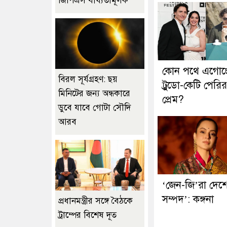
জিপিএস বাধ্যতামূলক
কোন পথে এগোচ্
বিরল সূর্যগ্রহণ: ছয়
ট্রুডো-কেটি পেরির
মিনিটের জন্য অন্ধকারে
প্রেম?
ডুবে যাবে গোটা সৌদি
আরব
‘জেন-জি’রা দেশ
সম্পদ’: কঙ্গনা
প্রধানমন্ত্রীর সঙ্গে বৈঠকে
ট্রাম্পের বিশেষ দূত