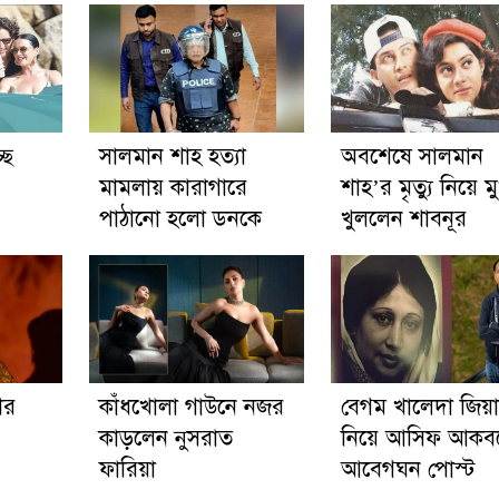
ছে
সালমান শাহ হত্যা
অবশেষে সালমান
মামলায় কারাগারে
শাহ’র মৃত্যু নিয়ে ম
পাঠানো হলো ডনকে
খুললেন শাবনূর
ের
কাঁধখোলা গাউনে নজর
বেগম খালেদা জিয়
কাড়লেন নুসরাত
নিয়ে আসিফ আকব
ফারিয়া
আবেগঘন পোস্ট