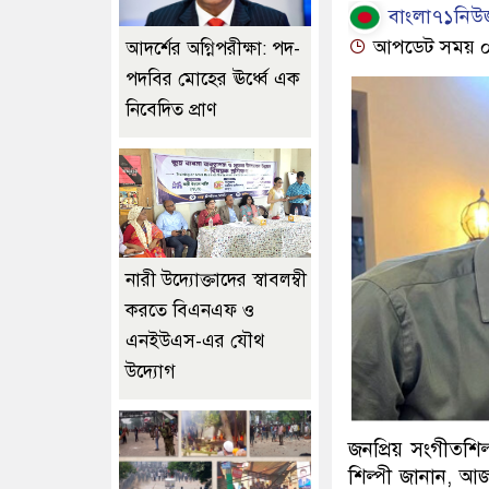
বাংলা৭১নিউজ
আপডেট সময় ০৫:
আদর্শের অগ্নিপরীক্ষা: পদ-
পদবির মোহের ঊর্ধ্বে এক
নিবেদিত প্রাণ
নারী উদ্যোক্তাদের স্বাবলম্বী
করতে বিএনএফ ও
এনইউএস-এর যৌথ
উদ্যোগ
জনপ্রিয় সংগীতশিল
শিল্পী জানান, আজ 