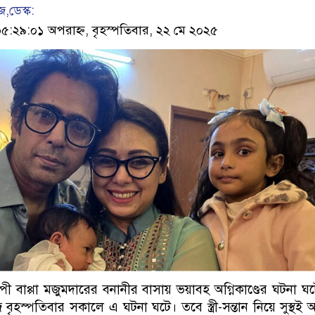
,ডেস্ক:
২৯:০১ অপরাহ্ন, বৃহস্পতিবার, ২২ মে ২০২৫
্পী বাপ্পা মজুমদারের বনানীর বাসায় ভয়াবহ অগ্নিকাণ্ডের ঘটনা ঘ
বৃহস্পতিবার সকালে এ ঘটনা ঘটে। তবে স্ত্রী-সন্তান নিয়ে সুস্থই