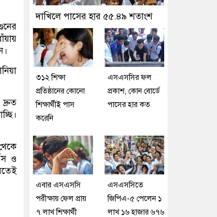
দাখিলে পাসের হার ৫৫.৪৯ শতাংশ
গুনের
োঁয়ায়
ন।
ানিয়া
৩১২ শিক্ষা
এসএসসির ফল
প্রতিষ্ঠানের কোনো
প্রকাশ, কোন বোর্ডে
দ্রুত
শিক্ষার্থীই পাস
পাসের হার কত
্ছি।
করেনি
 থেকে
ভিস ও
াবতেই
এবার এসএসসি
এসএসসিতে
পরীক্ষায় ফেল প্রায়
জিপিএ-৫ পেলেন ১
৭ লাখ শিক্ষার্থী
লাখ ১৬ হাজার ৬৭৬