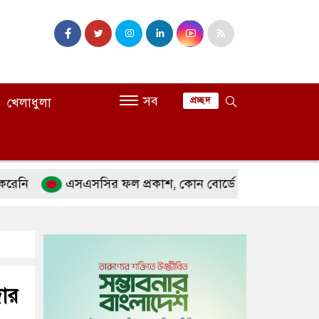
সব
খেলাধুলা
প্রচ্ছদ
এসএসসির ফল প্রকাশ, কোন বোর্ডে পাসের হার কত
এব
দার