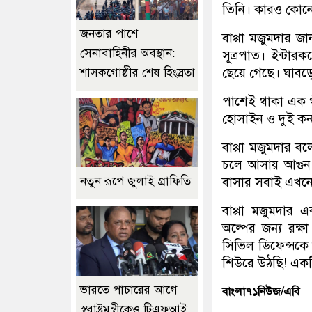
তিনি। কারও কোনো 
জনতার পাশে
বাপ্পা মজুমদার 
সেনাবাহিনীর অবস্থান:
সূত্রপাত। ইন্টা
ছেয়ে গেছে। ঘাবড়ে
শাসকগোষ্ঠীর শেষ হিংস্রতা
পাশেই থাকা এক গী
হোসাইন ও দুই কন্
বাপ্পা মজুমদার ব
চলে আসায় আগুন 
নতুন রূপে জুলাই গ্রাফিতি
বাসার সবাই এখনো
বাপ্পা মজুমদার 
অল্পের জন্য রক্
সিভিল ডিফেন্সকে 
শিউরে উঠছি! একটি
ভারতে পাচারের আগে
বাংলা৭১নিউজ/এবি
স্বরাষ্ট্রমন্ত্রীকেও টিএফআই