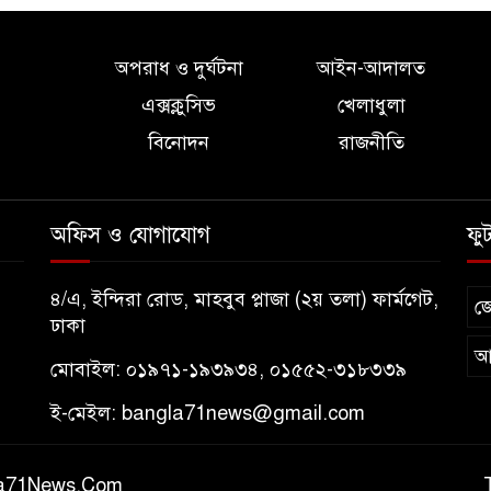
অপরাধ ও দুর্ঘটনা
আইন-আদালত
এক্সক্লুসিভ
খেলাধুলা
বিনোদন
রাজনীতি
অফিস ও যোগাযোগ
ফু
৪/এ, ইন্দিরা রোড, মাহবুব প্লাজা (২য় তলা) ফার্মগেট,
জ
ঢাকা
আ
মোবাইল: ০১৯৭১-১৯৩৯৩৪, ০১৫৫২-৩১৮৩৩৯
ই-মেইল:
bangla71news@gmail.com
gla71News.Com