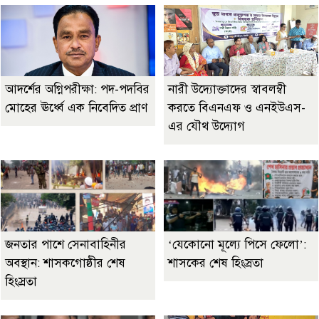
আদর্শের অগ্নিপরীক্ষা: পদ-পদবির
নারী উদ্যোক্তাদের স্বাবলম্বী
মোহের ঊর্ধ্বে এক নিবেদিত প্রাণ
করতে বিএনএফ ও এনইউএস-
এর যৌথ উদ্যোগ
জনতার পাশে সেনাবাহিনীর
‘যেকোনো মূল্যে পিসে ফেলো’:
অবস্থান: শাসকগোষ্ঠীর শেষ
শাসকের শেষ হিংস্রতা
হিংস্রতা