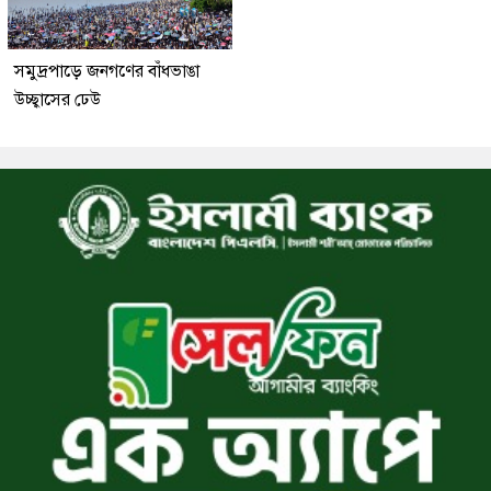
সমুদ্রপাড়ে জনগণের বাঁধভাঙা
উচ্ছ্বাসের ঢেউ