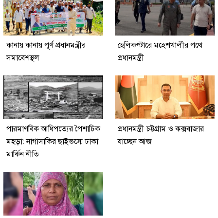
কানায় কানায় পূর্ণ প্রধানমন্ত্রীর
হেলিকপ্টারে মহেশখালীর পথে
সমাবেশস্থল
প্রধানমন্ত্রী
পারমাণবিক আধিপত্যের পৈশাচিক
প্রধানমন্ত্রী চট্টগ্রাম ও কক্সবাজার
মহড়া: নাগাসাকির ছাইভস্মে ঢাকা
যাচ্ছেন আজ
মার্কিন নীতি