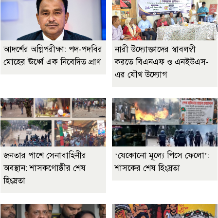
আদর্শের অগ্নিপরীক্ষা: পদ-পদবির
নারী উদ্যোক্তাদের স্বাবলম্বী
মোহের ঊর্ধ্বে এক নিবেদিত প্রাণ
করতে বিএনএফ ও এনইউএস-
এর যৌথ উদ্যোগ
জনতার পাশে সেনাবাহিনীর
‘যেকোনো মূল্যে পিসে ফেলো’:
অবস্থান: শাসকগোষ্ঠীর শেষ
শাসকের শেষ হিংস্রতা
হিংস্রতা