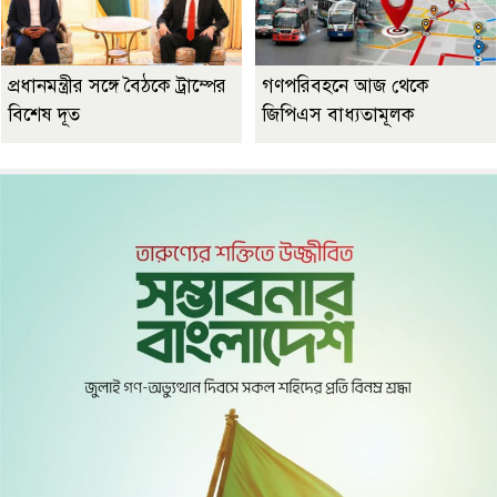
প্রধানমন্ত্রীর সঙ্গে বৈঠকে ট্রাম্পের
গণপরিবহনে আজ থেকে
বিশেষ দূত
জিপিএস বাধ্যতামূলক