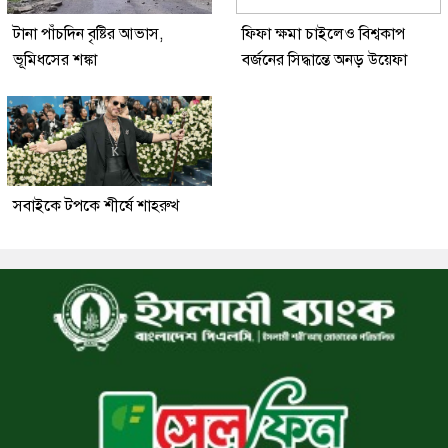
টানা পাঁচদিন বৃষ্টির আভাস,
ফিফা ক্ষমা চাইলেও বিশ্বকাপ
ভূমিধসের শঙ্কা
বর্জনের সিদ্ধান্তে অনড় উয়েফা
সবাইকে টপকে শীর্ষে শাহরুখ