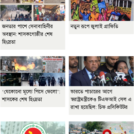
জনতার পাশে সেনাবাহিনীর
নতুন রূপে জুলাই গ্রাফিতি
অবস্থান: শাসকগোষ্ঠীর শেষ
হিংস্রতা
‘যেকোনো মূল্যে পিসে ফেলো’:
ভারতে পাচারের আগে
শাসকের শেষ হিংস্রতা
স্বরাষ্ট্রমন্ত্রীকেও টিএফআই সেল এ
রাখা হয়েছিল: চিফ প্রসিকিউটর