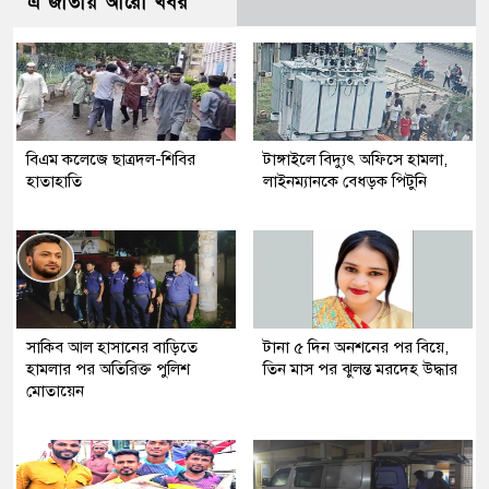
এ জাতীয় আরো খবর
বিএম কলেজে ছাত্রদল-শিবির
টাঙ্গাইলে বিদ্যুৎ অফিসে হামলা,
হাতাহাতি
লাইনম্যানকে বেধড়ক পিটুনি
সাকিব আল হাসানের বাড়িতে
টানা ৫ দিন অনশনের পর বিয়ে,
হামলার পর অতিরিক্ত পুলিশ
তিন মাস পর ঝুলন্ত মরদেহ উদ্ধার
মোতায়েন