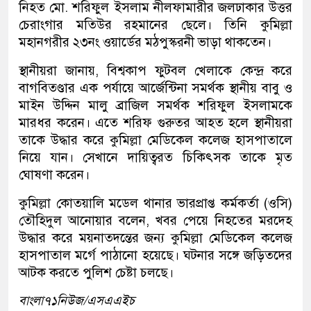
নিহত মো. শরিফুল ইসলাম নীলফামারীর জলঢাকার উত্তর
চেরাংগার মতিউর রহমানের ছেলে। তিনি কুমিল্লা
মহানগরীর ২৩নং ওয়ার্ডের মঠপুস্করনী ভাড়া থাকতেন।
স্থানীয়রা জানায়, বিশ্বকাপ ফুটবল খেলাকে কেন্দ্র করে
বাগবিতণ্ডার এক পর্যায়ে আর্জেন্টিনা সমর্থক স্থানীয় বাবু ও
মাইন উদ্দিন মালু ব্রাজিল সমর্থক শরিফুল ইসলামকে
মারধর করেন। এতে শরিফ গুরুতর আহত হলে স্থানীয়রা
তাকে উদ্ধার করে কুমিল্লা মেডিকেল কলেজ হাসপাতালে
নিয়ে যান। সেখানে দায়িত্বরত চিকিৎসক তাকে মৃত
ঘোষণা করেন।
কুমিল্লা কোতয়ালি মডেল থানার ভারপ্রাপ্ত কর্মকর্তা (ওসি)
তৌহিদুল আনোয়ার বলেন, খবর পেয়ে নিহতের মরদেহ
উদ্ধার করে ময়নাতদন্তের জন্য কুমিল্লা মেডিকেল কলেজ
হাসপাতাল মর্গে পাঠানো হয়েছে। ঘটনার সঙ্গে জড়িতদের
আটক করতে পুলিশ চেষ্টা চলছে।
বাংলা৭১নিউজ/এসএএইচ