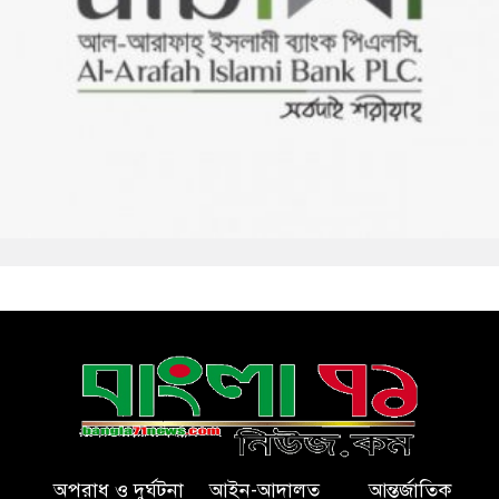
অপরাধ ও দুর্ঘটনা
আইন-আদালত
আন্তর্জাতিক