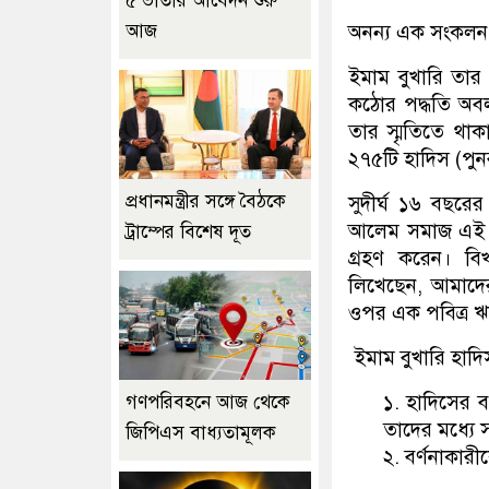
৫ ভাতার আবেদন শুরু
আজ
অনন্য এক সংকল
ইমাম বুখারি তার 
কঠোর পদ্ধতি অব
তার স্মৃতিতে থা
২৭৫টি হাদিস (পুনরাব
প্রধানমন্ত্রীর সঙ্গে বৈঠকে
সুদীর্ঘ ১৬ বছরের
আলেম সমাজ এই গ্র
ট্রাম্পের বিশেষ দূত
গ্রহণ করেন। বি
লিখেছেন, আমাদের 
ওপর এক পবিত্র 
ইমাম বুখারি হাদিস 
১. হাদিসের 
গণপরিবহনে আজ থেকে
তাদের মধ্যে 
জিপিএস বাধ্যতামূলক
২. বর্ণনাকারীক