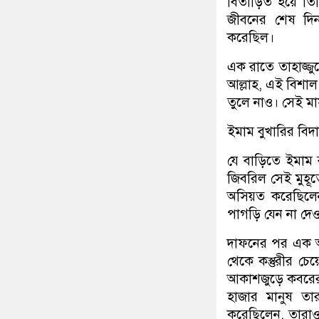
বিতাড়িত হয়ে তিন
জীবনের শেষ দিন
করেছিল।
এক রাতে তাহাজ্জু
আল্লাহ, এই বিশাল
তুলে নাও। সেই মা
ইমাম বুখারির বি
যে বাড়িতে ইমাম ব
জিবরিল সেই মুহূর্
অসিয়ত করেছিলে
পাগড়ি যেন না দে
দাফনের পর এক অল
থেকে কস্তুরীর চে
আকাশজুড়ে কবরের 
হাজার মানুষ ত
করেছিলেন, তারাও