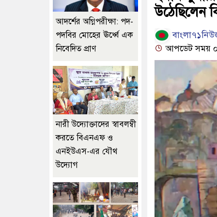
উঠেছিলেন বি
আদর্শের অগ্নিপরীক্ষা: পদ-
বাংলা৭১নিউজ
পদবির মোহের ঊর্ধ্বে এক
আপডেট সময় ০৬:
নিবেদিত প্রাণ
নারী উদ্যোক্তাদের স্বাবলম্বী
করতে বিএনএফ ও
এনইউএস-এর যৌথ
উদ্যোগ