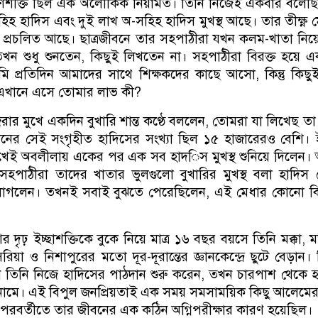
মরণশক্তি ছিল এক অলৌকিক নিয়ামত। তিনি নিজেই একবার বলেছ
 হাদিস এবং দুই লাখ অ-সহিহ হাদিস মুখস্থ আছে। তার তীক্ষ্ণ 
্রচলিত আছে। ছাত্রজীবনে তার সহপাঠীরা যখন কলম-খাতা নিয়ে ব
তখন শুধু শুনতেন, কিছুই লিখতেন না। সহপাঠীরা বিরক্ত হয়ে 
ি প্রতিদিন আমাদের সাথে শিক্ষকদের কাছে আসো, কিন্তু কিছ
 এখানে এসে তোমার লাভ কী?
রার মুখে একদিন বুখারি শান্ত কণ্ঠে বললেন, তোমরা যা লিখেছ তা
িনের সেই সংগৃহীত হাদিসের সংখ্যা ছিল ১৫ হাজারেরও বেশি।
েখেই অবলীলায় একের পর এক সব হাদিস মুখস্থ শুনিয়ে দিলেন। অ
সহপাঠীরা তাদের খাতার ভুলগুলো বুখারির মুখস্থ বলা হাদিস
গলেন। তখনই সবাই বুঝতে পেরেছিলেন, এই মেধার কোনো বি
 দৃঢ় ইচ্ছাশক্তিকে বুকে নিয়ে মাত্র ১৬ বছর বয়সে তিনি মক্কা, ম
িয়া ও নিশাপুরের মতো দূর-দূরান্তের জ্ঞানকেন্দ্রে ছুটে বেড়ান। শ
তিনি নিজে হাদিসের পাঠদান শুরু করেন, তখন চারপাশ থেকে 
ল নামে। এই বিপুল জনপ্রিয়তাই এক সময় সমসাময়িক কিছু আলেমে
যা পরবর্তীতে তার জীবনের এক কঠিন অগ্নিপরীক্ষার কারণ হয়েছিল।