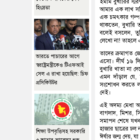
ইমাম বুখারির স্
হিংস্রতা
আমার এক লাখ সহিহ
এক চমৎকার গল্প প
থাকতেন, বুখারি 
বলেই বসলেন, তুম
লেখো না! তাহলে
তাদের ক্রমাগত জে
ভারতে পাচারের আগে
এসো। দীর্ঘ ১৬ দ
স্বরাষ্ট্রমন্ত্রীকেও টিএফআই
বুখারি খাতা না দ
সেল এ রাখা হয়েছিল: চিফ
এমন দাঁড়াল যে, 
প্রসিকিউটর
সংশোধন করতে লা
নেই।
এই অদম্য মেধা আর
বাগদাদ, মিশর, সির
সমাপন শেষে যখন 
হাজার ছাত্রের ঢ
শিক্ষা উপবৃত্তিসহ সরকারি
ঈর্ষার জন্ম দেয়, 