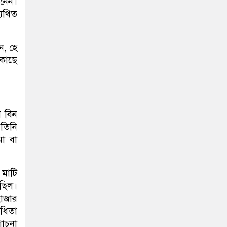
 নেন।
যথিত
ন, হে
 কাছে
ব বিন
 তিনি
া বা
 মাটি
 ছিল।
হাজার
ধিতা
শোচনা