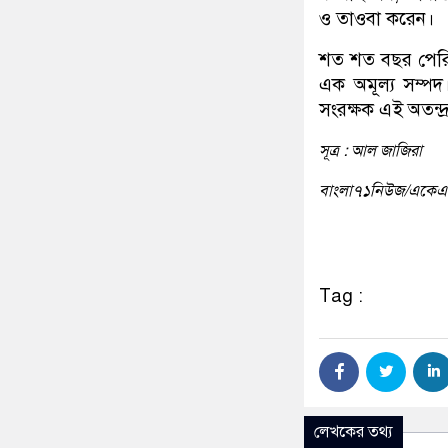
ও তাওবা করেন।
শত শত বছর পেরিয়
এক অমূল্য সম্পদ। 
সংরক্ষক এই অতন্দ
সূত্র : আল জাজিরা
বাংলা৭১নিউজ/একে
Tag :
লেখকের তথ্য