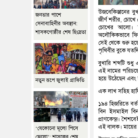
উজবেকিস্তানের ব
জনতার পাশে
জীর্ণ শরীর, চোখে
সেনাবাহিনীর অবস্থান:
চোখের আলো। কিন
শাসকগোষ্ঠীর শেষ হিংস্রতা
অলৌকিকভাবে ফিরে 
সেই থেকে শুরু হয়
পৃথিবীর বুকে যতদ
বুখারি শব্দটি শুধ
এই নামের পরিচয়ে 
হয়ে উঠেছেন এবং স
নতুন রূপে জুলাই গ্রাফিতি
এক লাখ সহিহ হাদিস
১৯৪ হিজরিতে বর্তম
বিন ইসমাইল বিন 
প্রাণকেন্দ্র। শৈ
এই বালক। মায়ের অন
‘যেকোনো মূল্যে পিসে
ফেলো’: শাসকের শেষ