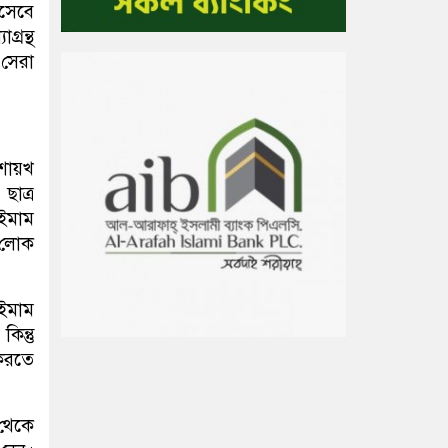
িসেবে
্রন্থ
 সেরা
শায়খ
ছাত্র
ইমাম
ই লোক
 ইমাম
িন্তু
 করতে
 থেকে