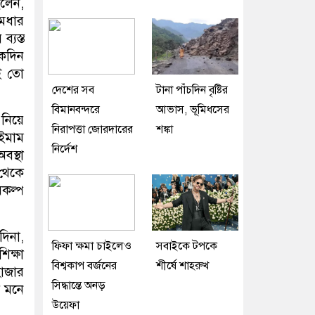
িলেন,
মেধার
্যস্ত
একদিন
ুই তো
দেশের সব
টানা পাঁচদিন বৃষ্টির
বিমানবন্দরে
আভাস, ভূমিধসের
 নিয়ে
নিরাপত্তা জোরদারের
শঙ্কা
 ইমাম
নির্দেশ
বস্থা
 থেকে
কল্প
দিনা,
ফিফা ক্ষমা চাইলেও
সবাইকে টপকে
িক্ষা
বিশ্বকাপ বর্জনের
শীর্ষে শাহরুখ
হাজার
সিদ্ধান্তে অনড়
র মনে
উয়েফা