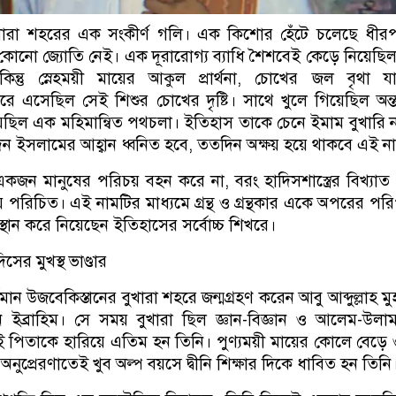
ুখারা শহরের এক সংকীর্ণ গলি। এক কিশোর হেঁটে চলেছে ধীর
 কোনো জ্যোতি নেই। এক দূরারোগ্য ব্যাধি শৈশবেই কেড়ে নিয়েছি
্তু স্নেহময়ী মায়ের আকুল প্রার্থনা, চোখের জল বৃথা যা
এসেছিল সেই শিশুর চোখের দৃষ্টি। সাথে খুলে গিয়েছিল অন্তর্দৃ
েছিল এক মহিমান্বিত পথচলা। ইতিহাস তাকে চেনে ইমাম বুখারি 
িন ইসলামের আহ্বান ধ্বনিত হবে, ততদিন অক্ষয় হয়ে থাকবে এই ন
ু একজন মানুষের পরিচয় বহন করে না, বরং হাদিসশাস্ত্রের বিখ্যাত গ্
পরিচিত। এই নামটির মাধ্যমে গ্রন্থ ও গ্রন্থকার একে অপরের পর
্থান করে নিয়েছেন ইতিহাসের সর্বোচ্চ শিখরে।
ের মুখস্থ ভাণ্ডার
ান উজবেকিস্তানের বুখারা শহরে জন্মগ্রহণ করেন আবু আব্দুল্লাহ মুহ
ইব্রাহিম। সে সময় বুখারা ছিল জ্ঞান-বিজ্ঞান ও আলেম-উলা
শবেই পিতাকে হারিয়ে এতিম হন তিনি। পুণ্যময়ী মায়ের কোলে বেড়ে
ুপ্রেরণাতেই খুব অল্প বয়সে দ্বীনি শিক্ষার দিকে ধাবিত হন তিনি