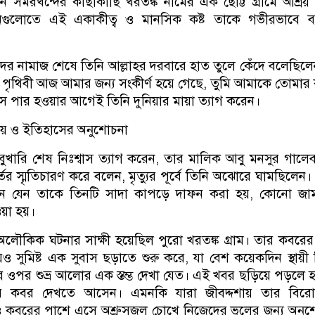
ি সমরখন্দের কাছাকাছি খরতঙ্ক নামের এক ছোট্ট গ্রামে আশ্রয়
গুলোতে এই একাকীত্ব ও মানসিক কষ্ট তাকে গভীরভাবে ব্
দের নামাজ শেষে তিনি আল্লাহর দরবারে হাত তুলে কেঁদে বলেছিলে
 পৃথিবী আজ আমার জন্য সংকীর্ণ হয়ে গেছে, তুমি আমাকে তোমার
স পার হওয়ার আগেই তিনি দুনিয়ার মায়া ত্যাগ করেন।
দায় ও ইতিহাসের অনুশোচনা
ুখারি শেষ নিঃশ্বাস ত্যাগ করেন, তার মালিক আবু মনসুর গালে
তের স্মৃতিচারণ করে বলেন, মৃত্যুর পূর্বে তিনি অঝোরে ঘামছিলেন।
ন যেন তাকে তিনটি সাদা কাপড়ে দাফন করা হয়, কোনো জাম
ওয়া হয়।
ৌকিক ঘটনার সাক্ষী হয়েছিল পুরো খরতঙ্ক গ্রাম। তার কবরের
য়েও সুমিষ্ট এক সুবাস ছড়াতে শুরু করে, যা বেশ কয়েকদিন স্থায়ী
ওপর শুভ্র আলোর এক স্তম্ভ দেখা যেত। এই খবর ছড়িয়ে পড়লে 
ার কবর দেখতে আসেন। এমনকি যারা জীবদ্দশায় তার বিরো
 কবরের পাশে এসে অশ্রুসজল চোখে নিজেদের ভুলের জন্য অনু