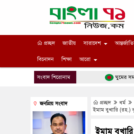
প্রচ্ছদ
জাতীয়
সারাদেশ
আন্তর্জাত
বিনোদন
শিক্ষা
আরো
সংবাদ শিরোনাম
ঘুমের সময় ৯টি কাজ 
প্রচ্ছদ
ধর্ম
জনপ্রিয় সংবাদ
ইমাম বুখারি (রহ.) 
ইমাম বুখার