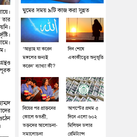
ঘুমের সময় ৯টি কাজ করা সুন্নত
পায়ে।
ল তার
য়নি।
ষ্টি।
নামে।
‘আল্লাহ যা করেন
দিন শেষে
াম।
মঙ্গলের জন্যই
একাকীত্বের অনুভূতি
রন্থও
করেন’ ব্যাখ্যা কী?
িপূরক
াম্মদ
বিয়ের পর প্রাক্তনের
আগস্টের প্রথম ৫
মাদের
কোলে শুভশ্রী,
দিনে এলো ৬০২
 ওঠেন
ভক্তদের আলোচনা-
মিলিয়ন ডলার
।
সমালোচনা
রেমিট্যান্স