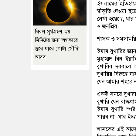
ইসলামের ইতিহাসে 
স্বীকৃতি দেওয়া হয়ে
লেখা হয়েছে, যার
ও জনপ্রিয়।
বিরল সূর্যগ্রহণ: ছয়
শাসক ও সমসাময়
মিনিটের জন্য অন্ধকারে
ডুবে যাবে গোটা সৌদি
ইমাম বুখারির জ্ঞ
আরব
মুহাম্মদ বিন ইয়
বুখারির দরবারে
বুখারির বিরুদ্ধে
যেন আমার শহরে ন
একই সময়ে বুখারার
বুখারি যেন রাজপ্
ইমাম বুখারি স্প
পারব না। যার ইচ্
শাসকের এই আদেশ 