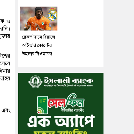
নিক ও
েনি।
হাজার
রেকর্ড দামে রিয়ালে
আইভরি কোস্টের
উইঙ্গার দিওমান্দে
শ্বের
িসেবে
িমায়
্মাহর
ে এবং