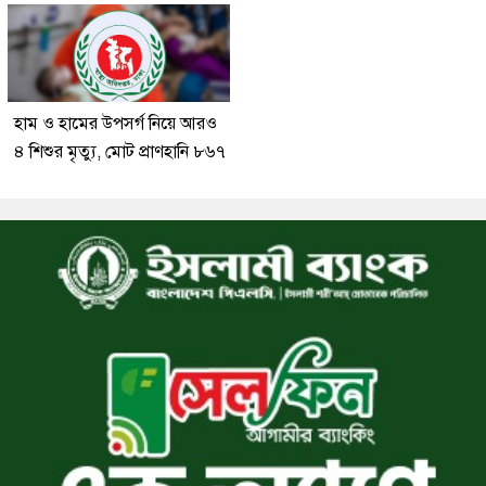
হাম ও হামের উপসর্গ নিয়ে আরও
৪ শিশুর মৃত্যু, মোট প্রাণহানি ৮৬৭