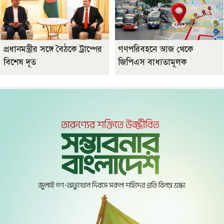
প্রধানমন্ত্রীর সঙ্গে বৈঠকে ট্রাম্পের
গণপরিবহনে আজ থেকে
বিশেষ দূত
জিপিএস বাধ্যতামূলক