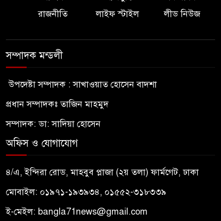
রাজনীতি
লাইফ স্টাইল
লীড নিউজ
সম্পাদক মন্ডলী
উপদেষ্টা সম্পাদক : সাখাওয়াত হোসেন বাদশা
প্রধান সম্পাদকঃ তাজিন মাহমুদ
সম্পাদক: ডা: সাদিয়া হোসেন
অফিস ও যোগাযোগ
৪/এ, ইন্দিরা রোড, মাহবুব প্লাজা (২য় তলা) ফার্মগেট, ঢাকা
মোবাইল: ০১৯৭১-১৯৩৯৩৪, ০১৫৫২-৩১৮৩৩৯
ই-মেইল:
bangla71news@gmail.com