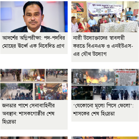
আদর্শের অগ্নিপরীক্ষা: পদ-পদবির
নারী উদ্যোক্তাদের স্বাবলম্বী
মোহের ঊর্ধ্বে এক নিবেদিত প্রাণ
করতে বিএনএফ ও এনইউএস-
এর যৌথ উদ্যোগ
জনতার পাশে সেনাবাহিনীর
‘যেকোনো মূল্যে পিসে ফেলো’:
অবস্থান: শাসকগোষ্ঠীর শেষ
শাসকের শেষ হিংস্রতা
হিংস্রতা