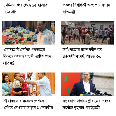
দুর্ঘটনায় ঝরে গেছে ১৫ হাজার
প্রকল্প শিগগিরই শুরু: পানিসম্পদ
৭১২ প্রাণ
প্রতিমন্ত্রী
একমাত্র বিএনপিই গণতন্ত্রের
আধিপত্যের দ্বন্দ্বে নবীনগরে
বিরুদ্ধে কখনও যায়নি: প্রাণিসম্পদ
রক্তক্ষয়ী সংঘর্ষ, আহত ৩০
প্রতিমন্ত্রী
সীমাবদ্ধতার মধ্যেও দেশকে
সংবিধানে প্রধানমন্ত্রীর মেয়াদ হবে
এগিয়ে নেওয়ার আহ্বান প্রধানমন্ত্রীর
সর্বোচ্চ দুইবার: স্বরাষ্ট্রমন্ত্রী