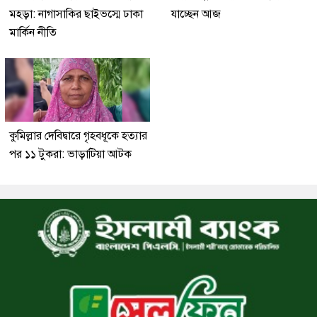
মহড়া: নাগাসাকির ছাইভস্মে ঢাকা
যাচ্ছেন আজ
মার্কিন নীতি
কুমিল্লার দেবিদ্বারে গৃহবধূকে হত্যার
পর ১১ টুকরা: ভাড়াটিয়া আটক