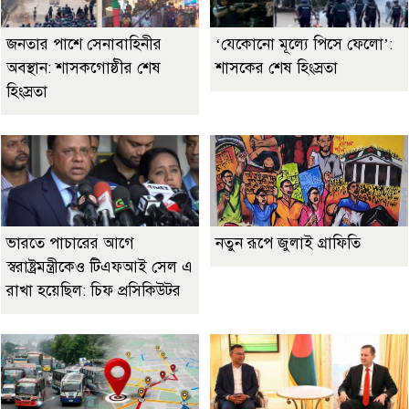
জনতার পাশে সেনাবাহিনীর
‘যেকোনো মূল্যে পিসে ফেলো’:
অবস্থান: শাসকগোষ্ঠীর শেষ
শাসকের শেষ হিংস্রতা
হিংস্রতা
ভারতে পাচারের আগে
নতুন রূপে জুলাই গ্রাফিতি
স্বরাষ্ট্রমন্ত্রীকেও টিএফআই সেল এ
রাখা হয়েছিল: চিফ প্রসিকিউটর