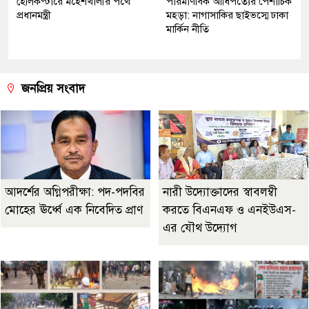
হেলিকপ্টারে মহেশখালীর পথে
পারমাণবিক আধিপত্যের পৈশাচিক
প্রধানমন্ত্রী
মহড়া: নাগাসাকির ছাইভস্মে ঢাকা
মার্কিন নীতি
জনপ্রিয় সংবাদ
আদর্শের অগ্নিপরীক্ষা: পদ-পদবির
নারী উদ্যোক্তাদের স্বাবলম্বী
মোহের ঊর্ধ্বে এক নিবেদিত প্রাণ
করতে বিএনএফ ও এনইউএস-
এর যৌথ উদ্যোগ