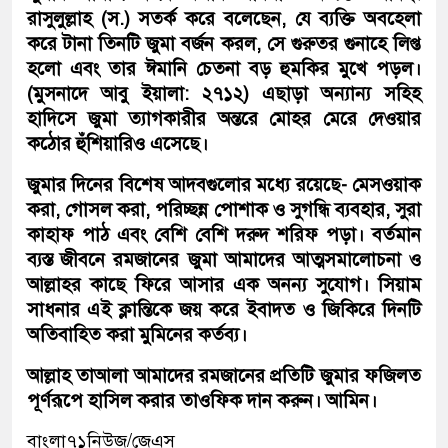
রাসুলুল্লাহ (স.) সতর্ক করে বলেছেন, যে ব্যক্তি অবহেলা
করে টানা তিনটি জুমা বর্জন করল, সে গুরুতর গুনাহে লিপ্ত
হলো এবং তার ঈমানি চেতনা বড় হুমকির মুখে পড়ল।
(মুসনাদে আবু ইয়ালা: ২৭১২) এছাড়া অন্যান্য সহিহ
হাদিসে জুমা ত্যাগকারীর অন্তরে মোহর মেরে দেওয়ার
কঠোর হুঁশিয়ারিও এসেছে।
জুমার দিনের বিশেষ আদবগুলোর মধ্যে রয়েছে- মেসওয়াক
করা, গোসল করা, পরিচ্ছন্ন পোশাক ও সুগন্ধি ব্যবহার, সুরা
কাহাফ পাঠ এবং বেশি বেশি দরুদ শরিফ পড়া। বর্তমান
ব্যস্ত জীবনে রমজানের জুমা আমাদের আত্মসমালোচনা ও
আল্লাহর কাছে ফিরে আসার এক অনন্য সুযোগ। সিয়াম
সাধনার এই ক্লান্তিকে জয় করে ইবাদত ও জিকিরে দিনটি
অতিবাহিত করা মুমিনের কর্তব্য।
আল্লাহ তাআলা আমাদের রমজানের প্রতিটি জুমার ফজিলত
পূর্ণরূপে হাসিল করার তাওফিক দান করুন। আমিন।
বাংলা৭১নিউজ/জেএস