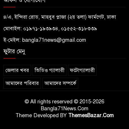
অফিস ও যোগাযোগ
৪/এ, ইন্দিরা রোড, মাহবুব প্লাজা (২য় তলা) ফার্মগেট, ঢাকা
মোবাইল: ০১৯৭১-১৯৩৯৩৪, ০১৫৫২-৩১৮৩৩৯
ই-মেইল:
bangla71news@gmail.com
ফুটার মেনু
জেলার খবর
ভিডিও গ্যালারী
ফটোগ্যালারী
আমাদের পরিবার
আমাদের সম্পর্কে
© All rights reserved © 2015-2026
Bangla71News.Com
Theme Developed BY
ThemesBazar.Com