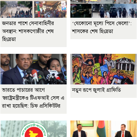
জনতার পাশে সেনাবাহিনীর
‘যেকোনো মূল্যে পিসে ফেলো’:
অবস্থান: শাসকগোষ্ঠীর শেষ
শাসকের শেষ হিংস্রতা
হিংস্রতা
ভারতে পাচারের আগে
নতুন রূপে জুলাই গ্রাফিতি
স্বরাষ্ট্রমন্ত্রীকেও টিএফআই সেল এ
রাখা হয়েছিল: চিফ প্রসিকিউটর