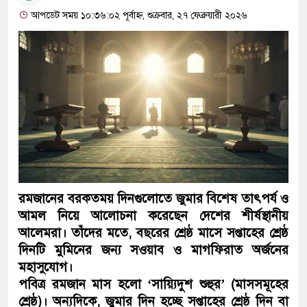
আপডেট সময় ১০:৩৬:০২ পূর্বাহ্ন, শুক্রবার, ২৭ ফেব্রুয়ারী ২০২৬
রমজানের বরকতময় দিনগুলোতে জুমার বিশেষ তাৎপর্য ও
আমল নিয়ে আলোচনা করেছেন দেশের শীর্ষস্থানীয়
আলেমরা। তাঁদের মতে, বছরের শ্রেষ্ঠ মাসে সপ্তাহের শ্রেষ্ঠ
দিনটি মুমিনের জন্য সওয়াব ও মাগফিরাত অর্জনের
মহাসুযোগ।
পবিত্র রমজান মাস হলো ‘সায়্যিদুশ শুহুর’ (মাসসমূহের
শ্রেষ্ঠ)। অন্যদিকে, জুমার দিন হচ্ছে সপ্তাহের শ্রেষ্ঠ দিন বা