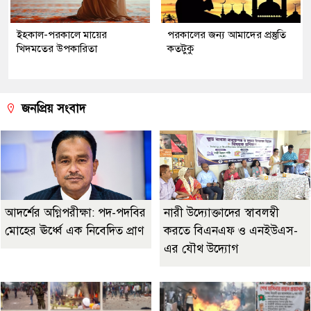
ইহকাল-পরকালে মায়ের
পরকালের জন্য আমাদের প্রস্তুতি
খিদমতের উপকারিতা
কতটুকু
জনপ্রিয় সংবাদ
আদর্শের অগ্নিপরীক্ষা: পদ-পদবির
নারী উদ্যোক্তাদের স্বাবলম্বী
মোহের ঊর্ধ্বে এক নিবেদিত প্রাণ
করতে বিএনএফ ও এনইউএস-
এর যৌথ উদ্যোগ