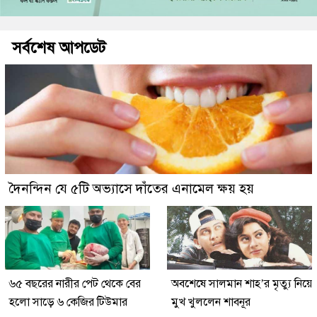
সর্বশেষ আপডেট
দৈনন্দিন যে ৫টি অভ্যাসে দাঁতের এনামেল ক্ষয় হয়
৬৫ বছরের নারীর পেট থেকে বের
অবশেষে সালমান শাহ’র মৃত্যু নিয়ে
হলো সাড়ে ৬ কেজির টিউমার
মুখ খুললেন শাবনূর