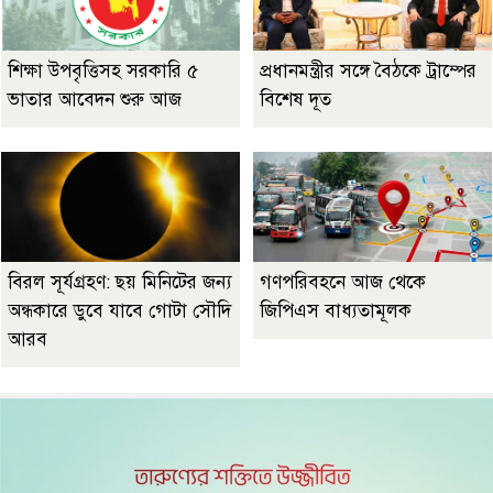
শিক্ষা উপবৃত্তিসহ সরকারি ৫
প্রধানমন্ত্রীর সঙ্গে বৈঠকে ট্রাম্পের
ভাতার আবেদন শুরু আজ
বিশেষ দূত
বিরল সূর্যগ্রহণ: ছয় মিনিটের জন্য
গণপরিবহনে আজ থেকে
অন্ধকারে ডুবে যাবে গোটা সৌদি
জিপিএস বাধ্যতামূলক
আরব