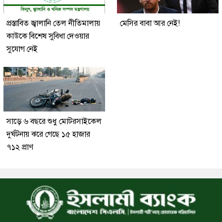
প্রস্তাবিত জ্বালানি তেল নীতিমালায়
মেসির বাবা আর নেই!
কাউকে বিশেষ সুবিধা দেওয়ার
সুযোগ নেই
সাড়ে ৬ বছরে শুধু মোটরসাইকেল
দুর্ঘটনায় ঝরে গেছে ১৫ হাজার
৭১২ প্রাণ