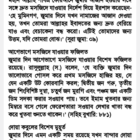
মহান আল্লাহ পবিত্র কোরআনে জুমার আজান হওয়ার সঙ্গে
সঙ্গে দ্রুত মসজিদে যাওয়ার নির্দেশ দিয়ে ইরশাদ করেছেন-
‘হে মুমিনগণ, জুমার দিনে যখন নামাজের আজান দেওয়া
হয়, তখন তোমরা আল্লাহর ইবাদতের জন্য দ্রুত বেরিয়ে
যাও এবং বেচাকেনা বন্ধ করো। এটিই তোমাদের জন্য
উত্তম, যদি তোমরা বোঝ।’ (সুরা জুমা: ০৯)
আগেভাগে মসজিদে যাওয়ার ফজিলত
জুমার দিন আগেভাগে মসজিদে যাওয়ার বিশেষ ফজিলত
রয়েছে। রাসুলুল্লাহ (স.) বলেন, ‘যে ব্যক্তি জুমার দিন
ভালোভাবে গোসল করে প্রথম মসজিদে হাজির হয়, সে
যেন একটি উট কোরবানি করল; দ্বিতীয় জন গরু, তৃতীয়
জন শিংবিশিষ্ট দুম্বা, চতুর্থ জন মুরগি এবং পঞ্চম জন একটি
ডিম সদকা করার সওয়াব পায়। তবে ইমাম খুতবার জন্য
মিম্বরে বসে গেলে ফেরেশতারা সওয়াব লেখার খাতা বন্ধ
করে খুতবা শুনতে থাকেন।’ (সহিহ বুখারি: ৮৮১)
দোয়া কবুলের বিশেষ মুহূর্ত
জুমার দিনে এমন একটি সময় রয়েছে যখন বান্দার দোয়া