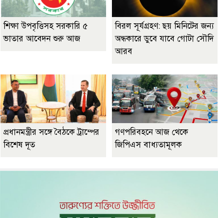
শিক্ষা উপবৃত্তিসহ সরকারি ৫
বিরল সূর্যগ্রহণ: ছয় মিনিটের জন্য
ভাতার আবেদন শুরু আজ
অন্ধকারে ডুবে যাবে গোটা সৌদি
আরব
প্রধানমন্ত্রীর সঙ্গে বৈঠকে ট্রাম্পের
গণপরিবহনে আজ থেকে
বিশেষ দূত
জিপিএস বাধ্যতামূলক