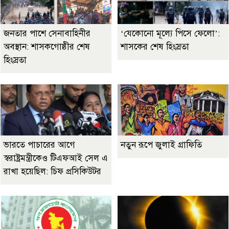
জনতার পাশে সেনাবাহিনীর
‘যেকোনো মূল্যে পিসে ফেলো’:
অবস্থান: শাসকগোষ্ঠীর শেষ
শাসকের শেষ হিংস্রতা
হিংস্রতা
ভারতে পাচারের আগে
নতুন রূপে জুলাই গ্রাফিতি
স্বরাষ্ট্রমন্ত্রীকেও টিএফআই সেল এ
রাখা হয়েছিল: চিফ প্রসিকিউটর