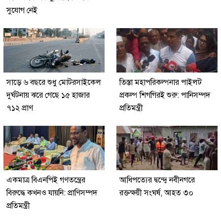
সুযোগ নেই
সাড়ে ৬ বছরে শুধু মোটরসাইকেল
তিস্তা মহাপরিকল্পনার পাইলট
দুর্ঘটনায় ঝরে গেছে ১৫ হাজার
প্রকল্প শিগগিরই শুরু: পানিসম্পদ
৭১২ প্রাণ
প্রতিমন্ত্রী
একমাত্র বিএনপিই গণতন্ত্রের
আধিপত্যের দ্বন্দ্বে নবীনগরে
বিরুদ্ধে কখনও যায়নি: প্রাণিসম্পদ
রক্তক্ষয়ী সংঘর্ষ, আহত ৩০
প্রতিমন্ত্রী