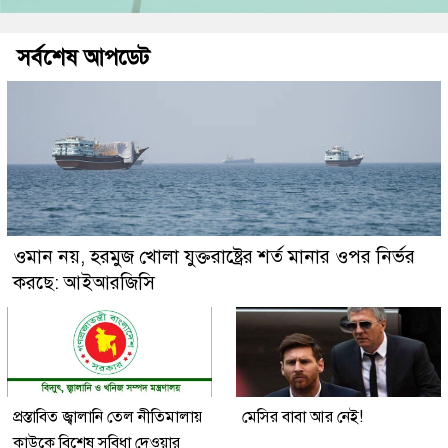
সর্বশেষ আপডেট
ওমান নয়, হরমুজ খোলা যুক্তরাষ্ট্রের শর্ত মানার ওপর নির্ভর
করছে: আইআরজিসি
প্রস্তাবিত জ্বালানি তেল নীতিমালায়
মেসির বাবা আর নেই!
কাউকে বিশেষ সুবিধা দেওয়ার