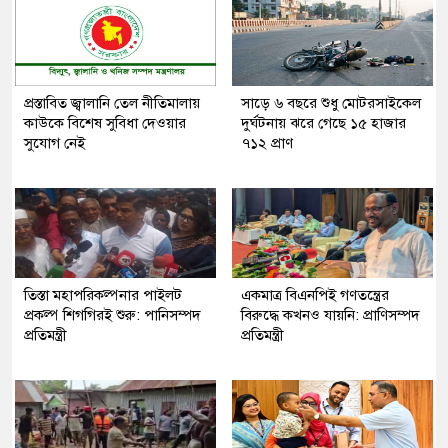
প্রস্তাবিত জ্বালানি তেল নীতিমালায়
সাড়ে ৬ বছরে শুধু মোটরসাইকেল
কাউকে বিশেষ সুবিধা দেওয়ার
দুর্ঘটনায় ঝরে গেছে ১৫ হাজার
সুযোগ নেই
৭১২ প্রাণ
তিস্তা মহাপরিকল্পনার পাইলট
একমাত্র বিএনপিই গণতন্ত্রের
প্রকল্প শিগগিরই শুরু: পানিসম্পদ
বিরুদ্ধে কখনও যায়নি: প্রাণিসম্পদ
প্রতিমন্ত্রী
প্রতিমন্ত্রী