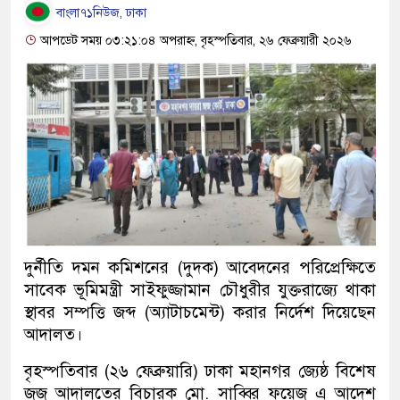
বাংলা৭১নিউজ, ঢাকা
আপডেট সময় ০৩:২১:০৪ অপরাহ্ন, বৃহস্পতিবার, ২৬ ফেব্রুয়ারী ২০২৬
দুর্নীতি দমন কমিশনের (দুদক) আবেদনের পরিপ্রেক্ষিতে
সাবেক ভূমিমন্ত্রী সাইফুজ্জামান চৌধুরীর যুক্তরাজ্যে থাকা
স্থাবর সম্পত্তি জব্দ (অ্যাটাচমেন্ট) করার নির্দেশ দিয়েছেন
আদালত।
বৃহস্পতিবার (২৬ ফেব্রুয়ারি) ঢাকা মহানগর জ্যেষ্ঠ বিশেষ
জজ আদালতের বিচারক মো. সাব্বির ফয়েজ এ আদেশ