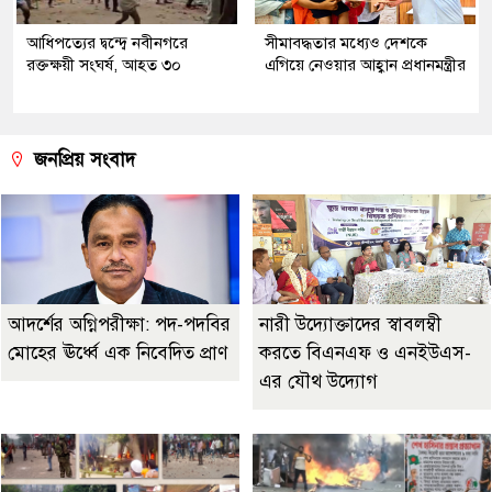
আধিপত্যের দ্বন্দ্বে নবীনগরে
সীমাবদ্ধতার মধ্যেও দেশকে
রক্তক্ষয়ী সংঘর্ষ, আহত ৩০
এগিয়ে নেওয়ার আহ্বান প্রধানমন্ত্রীর
জনপ্রিয় সংবাদ
আদর্শের অগ্নিপরীক্ষা: পদ-পদবির
নারী উদ্যোক্তাদের স্বাবলম্বী
মোহের ঊর্ধ্বে এক নিবেদিত প্রাণ
করতে বিএনএফ ও এনইউএস-
এর যৌথ উদ্যোগ