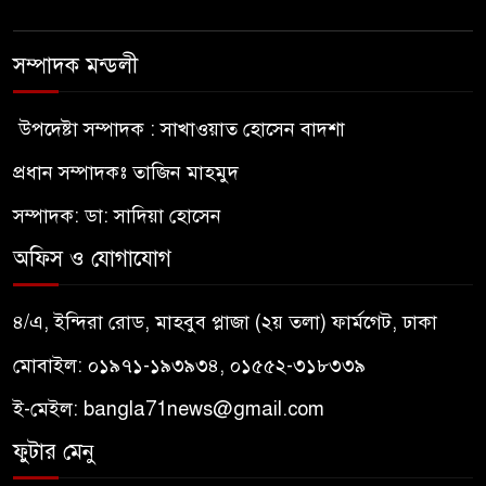
সম্পাদক মন্ডলী
উপদেষ্টা সম্পাদক : সাখাওয়াত হোসেন বাদশা
প্রধান সম্পাদকঃ তাজিন মাহমুদ
সম্পাদক: ডা: সাদিয়া হোসেন
অফিস ও যোগাযোগ
৪/এ, ইন্দিরা রোড, মাহবুব প্লাজা (২য় তলা) ফার্মগেট, ঢাকা
মোবাইল: ০১৯৭১-১৯৩৯৩৪, ০১৫৫২-৩১৮৩৩৯
ই-মেইল:
bangla71news@gmail.com
ফুটার মেনু