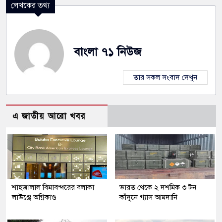
লেখকের তথ্য
বাংলা ৭১ নিউজ
তার সকল সংবাদ দেখুন
এ জাতীয় আরো খবর
শাহজালাল বিমাবন্দরের বলাকা
ভারত থেকে ২ দশমিক ৩ টন
লাউঞ্জে অগ্নিকাণ্ড
কাঁদুনে গ্যাস আমদানি