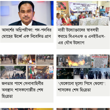
আদর্শের অগ্নিপরীক্ষা: পদ-পদবির
নারী উদ্যোক্তাদের স্বাবলম্বী
মোহের ঊর্ধ্বে এক নিবেদিত প্রাণ
করতে বিএনএফ ও এনইউএস-
এর যৌথ উদ্যোগ
জনতার পাশে সেনাবাহিনীর
‘যেকোনো মূল্যে পিসে ফেলো’:
অবস্থান: শাসকগোষ্ঠীর শেষ
শাসকের শেষ হিংস্রতা
হিংস্রতা