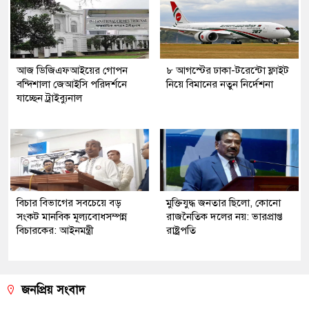
আজ ডিজিএফআইয়ের গোপন
৮ আগস্টের ঢাকা-টরেন্টো ফ্লাইট
বন্দিশালা জেআইসি পরিদর্শনে
নিয়ে বিমানের নতুন নির্দেশনা
যাচ্ছেন ট্রাইব্যুনাল
বিচার বিভাগের সবচেয়ে বড়
মুক্তিযুদ্ধ জনতার ছিলো, কোনো
সংকট মানবিক মূল্যবোধসম্পন্ন
রাজনৈতিক দলের নয়: ভারপ্রাপ্ত
বিচারকের: আইনমন্ত্রী
রাষ্ট্রপতি
জনপ্রিয় সংবাদ