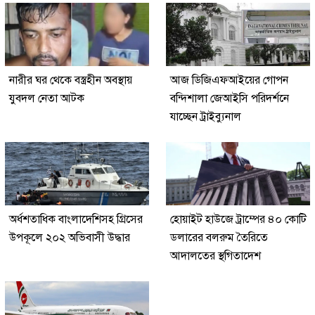
নারীর ঘর থেকে বস্ত্রহীন অবস্থায়
আজ ডিজিএফআইয়ের গোপন
যুবদল নেতা আটক
বন্দিশালা জেআইসি পরিদর্শনে
যাচ্ছেন ট্রাইব্যুনাল
অর্ধশতাধিক বাংলাদেশিসহ গ্রিসের
হোয়াইট হাউজে ট্রাম্পের ৪০ কোটি
উপকূলে ২০২ অভিবাসী উদ্ধার
ডলারের বলরুম তৈরিতে
আদালতের স্থগিতাদেশ