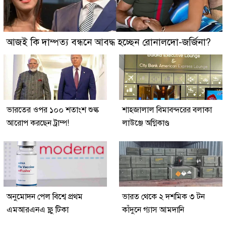
আজই কি দাম্পত্য বন্ধনে আবদ্ধ হচ্ছেন রোনালদো-জর্জিনা?
ভারতের ওপর ১০০ শতাংশ শুল্ক
শাহজালাল বিমাবন্দরের বলাকা
আরোপ করছেন ট্রাম্প!
লাউঞ্জে অগ্নিকাণ্ড
অনুমোদন পেল বিশ্বে প্রথম
ভারত থেকে ২ দশমিক ৩ টন
এমআরএনএ ফ্লু টিকা
কাঁদুনে গ্যাস আমদানি