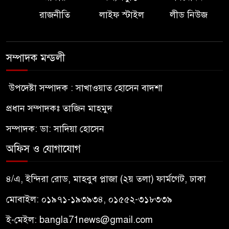
রাজনীতি
লাইফ স্টাইল
লীড নিউজ
সম্পাদক মন্ডলী
উপদেষ্টা সম্পাদক : সাখাওয়াত হোসেন বাদশা
প্রধান সম্পাদকঃ তাজিন মাহমুদ
সম্পাদক: ডা: সাদিয়া হোসেন
অফিস ও যোগাযোগ
৪/এ, ইন্দিরা রোড, মাহবুব প্লাজা (২য় তলা) ফার্মগেট, ঢাকা
মোবাইল: ০১৯৭১-১৯৩৯৩৪, ০১৫৫২-৩১৮৩৩৯
ই-মেইল:
bangla71news@gmail.com