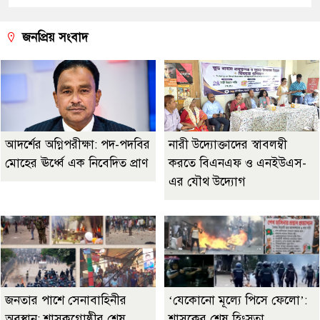
জনপ্রিয় সংবাদ
আদর্শের অগ্নিপরীক্ষা: পদ-পদবির
নারী উদ্যোক্তাদের স্বাবলম্বী
মোহের ঊর্ধ্বে এক নিবেদিত প্রাণ
করতে বিএনএফ ও এনইউএস-
এর যৌথ উদ্যোগ
জনতার পাশে সেনাবাহিনীর
‘যেকোনো মূল্যে পিসে ফেলো’:
অবস্থান: শাসকগোষ্ঠীর শেষ
শাসকের শেষ হিংস্রতা