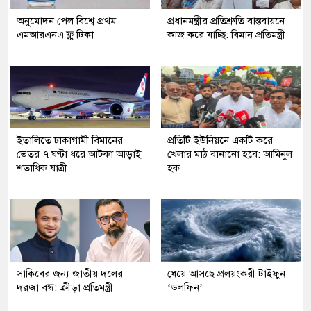
অনুমোদন পেল বিশ্বে প্রথম
প্রধানমন্ত্রীর প্রতিশ্রুতি বাস্তবায়নে
এমআরএনএ ফ্লু টিকা
কাজ করে যাচ্ছি: বিমান প্রতিমন্ত্রী
ইতালিতে ঢাকাগামী বিমানের
প্রতিটি ইউনিয়নে একটি করে
ভেতর ৭ ঘণ্টা ধরে আটকা আড়াই
খেলার মাঠ বানানো হবে: আমিনুল
শতাধিক যাত্রী
হক
সাকিবের জন্য জাতীয় দলের
ধেয়ে আসছে প্রলয়ংকরী টাইফুন
দরজা বন্ধ: ক্রীড়া প্রতিমন্ত্রী
‌‘ডলফিন’