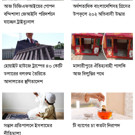
আজ ডিজিএফআইয়ের গোপন
অর্ধশতাধিক বাংলাদেশিসহ গ্রিসের
বন্দিশালা জেআইসি পরিদর্শনে
উপকূলে ২০২ অভিবাসী উদ্ধার
যাচ্ছেন ট্রাইব্যুনাল
হোয়াইট হাউজে ট্রাম্পের ৪০ কোটি
মাদারীপুরে ঐতিহ্যবাহী পালকি
ডলারের বলরুম তৈরিতে
আজ বিলুপ্তির পথে
আদালতের স্থগিতাদেশ
সন্তান প্রতিপালনে ইসলামের
টি ব্যাগের চা কতটা নিরাপদ
নীতিমালা