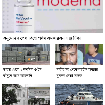
অনুমোদন পেল বিশ্বে প্রথম এমআরএনএ ফ্লু টিকা
ভারত থেকে ২ দশমিক ৩ টন
নারীর ঘর থেকে বস্ত্রহীন অবস্থায়
কাঁদুনে গ্যাস আমদানি
যুবদল নেতা আটক