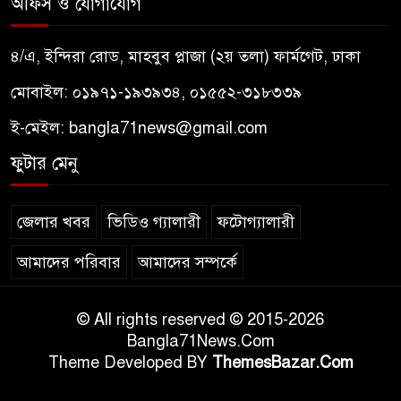
অফিস ও যোগাযোগ
৪/এ, ইন্দিরা রোড, মাহবুব প্লাজা (২য় তলা) ফার্মগেট, ঢাকা
মোবাইল: ০১৯৭১-১৯৩৯৩৪, ০১৫৫২-৩১৮৩৩৯
ই-মেইল:
bangla71news@gmail.com
ফুটার মেনু
জেলার খবর
ভিডিও গ্যালারী
ফটোগ্যালারী
আমাদের পরিবার
আমাদের সম্পর্কে
© All rights reserved © 2015-2026
Bangla71News.Com
Theme Developed BY
ThemesBazar.Com