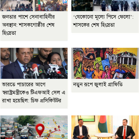
জনতার পাশে সেনাবাহিনীর
‘যেকোনো মূল্যে পিসে ফেলো’:
অবস্থান: শাসকগোষ্ঠীর শেষ
শাসকের শেষ হিংস্রতা
হিংস্রতা
ভারতে পাচারের আগে
নতুন রূপে জুলাই গ্রাফিতি
স্বরাষ্ট্রমন্ত্রীকেও টিএফআই সেল এ
রাখা হয়েছিল: চিফ প্রসিকিউটর