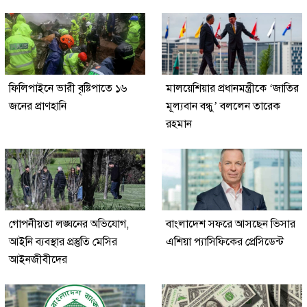
ফিলিপাইনে ভারী বৃষ্টিপাতে ১৬
মালয়েশিয়ার প্রধানমন্ত্রীকে ‘জাতির
জনের প্রাণহানি
মূল্যবান বন্ধু’ বললেন তারেক
রহমান
গোপনীয়তা লঙ্ঘনের অভিযোগ,
বাংলাদেশ সফরে আসছেন ভিসার
আইনি ব্যবস্থার প্রস্তুতি মেসির
এশিয়া প্যাসিফিকের প্রেসিডেন্ট
আইনজীবীদের