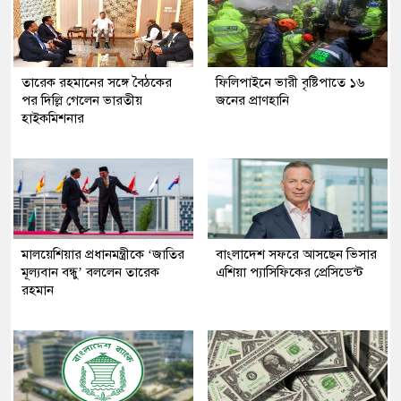
তারেক রহমানের সঙ্গে বৈঠকের
ফিলিপাইনে ভারী বৃষ্টিপাতে ১৬
পর দিল্লি গেলেন ভারতীয়
জনের প্রাণহানি
হাইকমিশনার
মালয়েশিয়ার প্রধানমন্ত্রীকে ‘জাতির
বাংলাদেশ সফরে আসছেন ভিসার
মূল্যবান বন্ধু’ বললেন তারেক
এশিয়া প্যাসিফিকের প্রেসিডেন্ট
রহমান