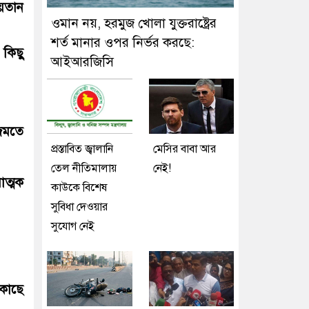
শয়তান
ওমান নয়, হরমুজ খোলা যুক্তরাষ্ট্রের
শর্ত মানার ওপর নির্ভর করছে:
কিছু
আইআরজিসি
।
প্রস্তাবিত জ্বালানি
মেসির বাবা আর
তেল নীতিমালায়
নেই!
াত্মক
কাউকে বিশেষ
সুবিধা দেওয়ার
সুযোগ নেই