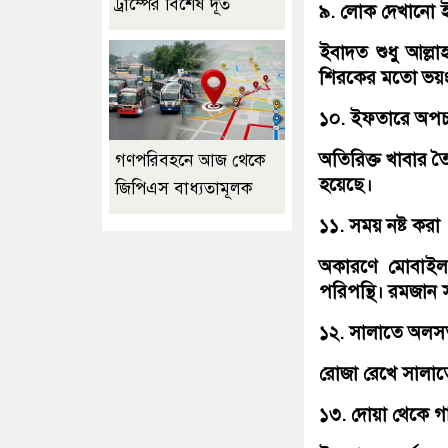
ট্রাম্পের বিশেষ দূত
৯. লোক দেখানো ই
ইবাদত শুধু আল্
শিরকের মতো ভয়
১০. ইফতারে অপ
অতিরিক্ত খাবার 
গণপরিবহনে আজ থেকে
হয়েছে।
জিপিএস বাধ্যতামূলক
১১. সময় নষ্ট করা
অকারণে মোবাইল,
পরিপন্থি। রমজান
১২. সালাতে অলস
রোজা রেখে সালাতে
১৩. দোয়া থেকে 