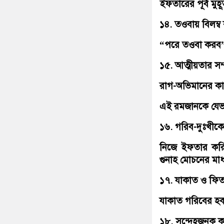
ইফতারের পূর্ব মু
১৪. তওবায় বিলম্ব
“পরে তওবা করব”
১৫. আত্মীয়তার সম্প
রাগ-অভিমানের কারণ
এই রমজানকে যেভাব
১৬. গরিব-দুঃখীক
নিজে ইফতার করি,
গুনাহ মোচনের মাধ
১৭. যাকাত ও ফি
যাকাত গরিবের হক
১৮. সন্দেহজনক 