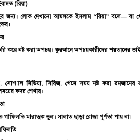
বাদত (রিয়া)
লাহর জন্য। লোক দেখানো আমলকে ইসলাম “রিয়া” বলে— যা 
ংকর।
চয়
তৈরি করে নষ্ট করা অপচয়। কুরআনে অপচয়কারীদের শয়তানের ভা
 সোশ্যাল মিডিয়া, সিরিজ, গেমে সময় নষ্ট করা রমজানের র
 সময়ের কদর শেখায়।
তা
 গাফিলতি মারাত্মক ভুল। সালাত ছাড়া রোজা পূর্ণতা পায় না।
গাফিলতি