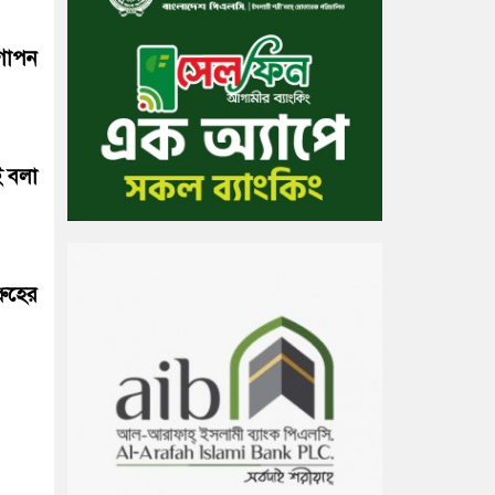
গোপন
ই বলা
ুহের