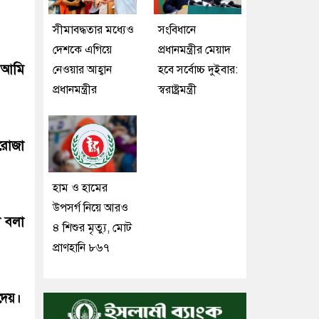
সীমাবদ্ধতার মধ্যেও
সংবিধানে
দেশকে এগিয়ে
প্রধানমন্ত্রীর মেয়াদ
 আমি
নেওয়ার আহ্বান
হবে সর্বোচ্চ দুইবার:
প্রধানমন্ত্রীর
স্বরাষ্ট্রমন্ত্রী
 রোজা
হাম ও হামের
উপসর্গ নিয়ে আরও
 বলা
৪ শিশুর মৃত্যু, মোট
প্রাণহানি ৮৬৭
দেয়।