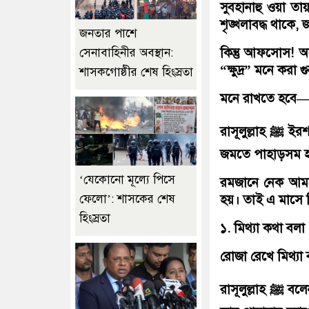
সুবহানাহু ওয়া তা
শৃঙ্খলাবদ্ধ থাকে, 
জনতার পাশে
কিন্তু আফসোস! 
সেনাবাহিনীর অবস্থান:
“ক্ষুদ্র” মনে কর
শাসকগোষ্ঠীর শেষ হিংস্রতা
মনে রাখতে হবে— 
রাসূলুল্লাহ ﷺ ইরশাদ করেন: “ছোট গুনাহ থেকে সাবধান থাকো; কারণ ছোট গুনাহ জমতে
জমতে পাহাড়সম হ
‘যেকোনো মূল্যে পিসে
রমজানে নেক আমলের
হয়। তাই এ মাসে বি
ফেলো’: শাসকের শেষ
হিংস্রতা
১. মিথ্যা কথা বলা
রোজা রেখে মিথ্যা 
রাসূলুল্লাহ ﷺ বলেন: “যে ব্যক্তি মিথ্যা কথা ও মন্দ কাজ পরিত্যাগ করে না, আল্লাহর কাছে