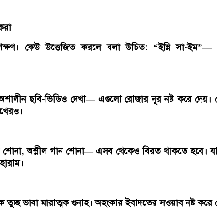
 করা
্রশিক্ষণ। কেউ উত্তেজিত করলে বলা উচিত: “ইন্নি সা-ইম”—
া, অশালীন ছবি-ভিডিও দেখা— এগুলো রোজার নূর নষ্ট করে দেয়।
োখেরও।
ব শোনা, অশ্লীল গান শোনা— এসব থেকেও বিরত থাকতে হবে। যা
 হারাম।
 তুচ্ছ ভাবা মারাত্মক গুনাহ। অহংকার ইবাদতের সওয়াব নষ্ট করে 