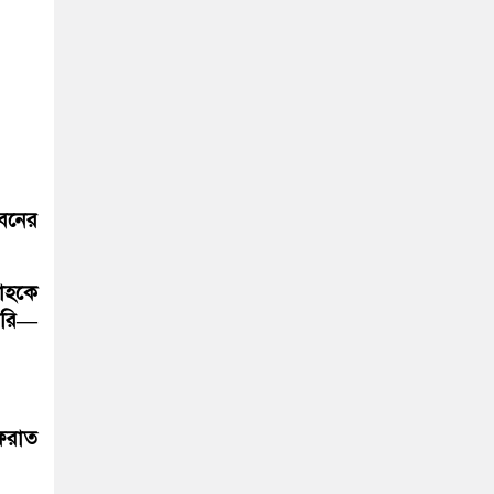
বনের
নাহকে
পারি—
ফিরাত