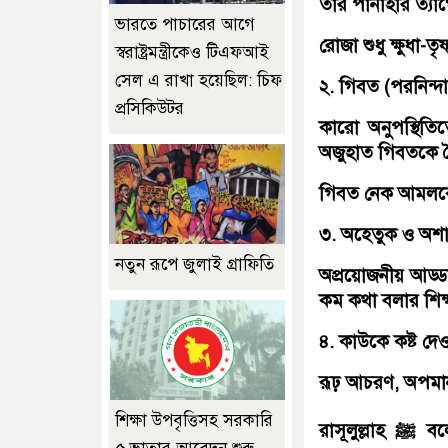
তার পানাহার ত্যা
ভারতে পাচারের আগে
রোজা শুধু ক্ষুধা-ত
স্বরাষ্ট্রমন্ত্রীকেও টিএফআই
সেল এ রাখা হয়েছিল: চিফ
২. গিবত (পরনিন্দ
প্রসিকিউটর
কারো অনুপস্থি
অজুহাত গিবতকে ব
গিবত নেক আমলকে
৩. অহেতুক ও অশা
নতুন রূপে জুলাই গ্রাফিতি
অপ্রয়োজনীয় আড্ডা
কম কথা বলার শিক্
৪. কাউকে কষ্ট দে
রূঢ় আচরণ, অপমা
শিক্ষা উপবৃত্তিসহ সরকারি
রাসূলুল্লাহ ﷺ বলেন: “প্রকৃত মুসলমান সে, যার জিহ্বা ও হাত থেকে অন্য মুসলমান