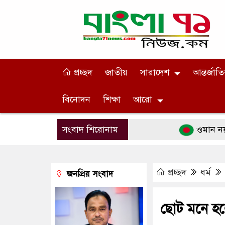
প্রচ্ছদ
জাতীয়
সারাদেশ
আন্তর্জাত
বিনোদন
শিক্ষা
আরো
সংবাদ শিরোনাম
ওমান নয়, হরমুজ খোল
প্রচ্ছদ
ধর্ম
জনপ্রিয় সংবাদ
ছোট মনে হল