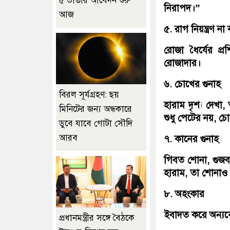
৫ ভাতার আবেদন শুরু
নিরাপদ।”
আজ
৫. রাগ নিয়ন্ত্রণ না
রোজা ধৈর্যের প
রোজাদার।
৬. চোখের গুনাহ
বিরল সূর্যগ্রহণ: ছয়
হারাম দৃশ্য দেখ
মিনিটের জন্য অন্ধকারে
শুধু পেটের নয়, চ
ডুবে যাবে গোটা সৌদি
আরব
৭. কানের গুনাহ
গিবত শোনা, গুজ
হারাম, তা শোনাও
৮. অহংকার
ইবাদত করে অন্যকে
প্রধানমন্ত্রীর সঙ্গে বৈঠকে