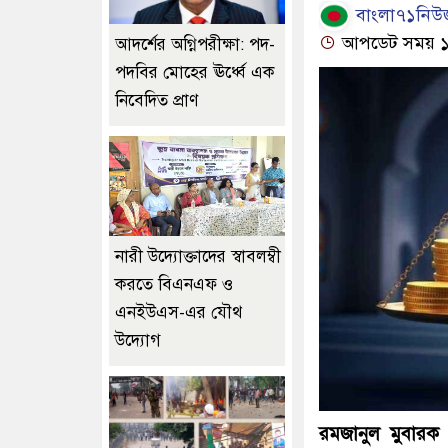
বাংলা৭১নিউজ
আপডেট সময় ১১:১
আদর্শের অগ্নিপরীক্ষা: পদ-
পদবির মোহের ঊর্ধ্বে এক
নিবেদিত প্রাণ
নারী উদ্যোক্তাদের স্বাবলম্বী
করতে বিএনএফ ও
এনইউএস-এর যৌথ
উদ্যোগ
রমজানুল মুবারক