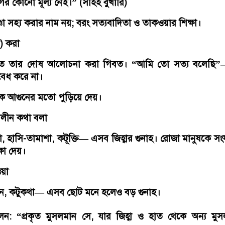
গের কোনো মূল্য নেই।” (সহিহ বুখারি)
ৃষ্ণা সহ্য করার নাম নয়; বরং সত্যবাদিতা ও তাকওয়ার শিক্ষা।
া) করা
তিতে তার দোষ আলোচনা করা গিবত। “আমি তো সত্য বলেছি
ৈধ করে না।
 আগুনের মতো পুড়িয়ে দেয়।
লীন কথা বলা
, হাসি-তামাশা, কটূক্তি— এসব জিহ্বার গুনাহ। রোজা মানুষকে স
ষা দেয়।
ওয়া
ন, কটুকথা— এসব ছোট মনে হলেও বড় গুনাহ।