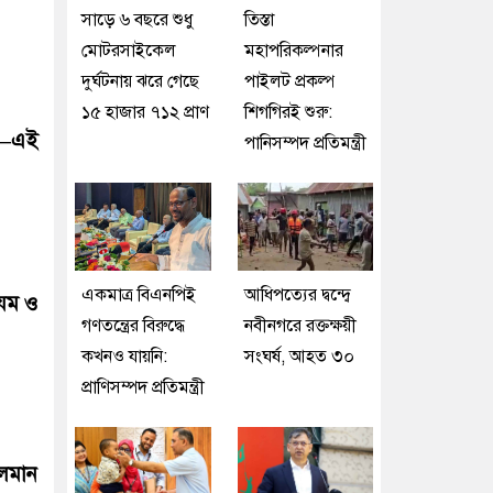
সাড়ে ৬ বছরে শুধু
তিস্তা
মোটরসাইকেল
মহাপরিকল্পনার
দুর্ঘটনায় ঝরে গেছে
পাইলট প্রকল্প
১৫ হাজার ৭১২ প্রাণ
শিগগিরই শুরু:
”—এই
পানিসম্পদ প্রতিমন্ত্রী
একমাত্র বিএনপিই
আধিপত্যের দ্বন্দ্বে
ংযম ও
গণতন্ত্রের বিরুদ্ধে
নবীনগরে রক্তক্ষয়ী
কখনও যায়নি:
সংঘর্ষ, আহত ৩০
প্রাণিসম্পদ প্রতিমন্ত্রী