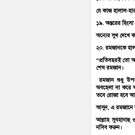
যে কাজ হালাল-হা
১৯. অন্তরের হিংসা
অন্যের সুখ দেখে 
২০. রমজানকে হাল
“প্রতিবছরই তো 
শেষ রমজান।
রমজান শুধু উপবা
অবহেলা না করে য
তবে রোজা হবে আল্
আসুন, এ রমজানে ব
আল্লাহ সুবহানাহ
নসিব করুন।