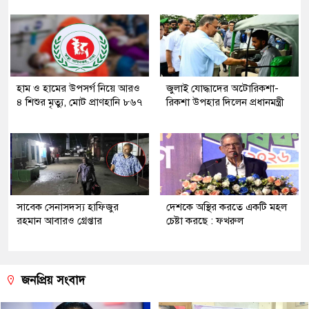
হাম ও হামের উপসর্গ নিয়ে আরও
জুলাই যোদ্ধাদের অটোরিকশা-
৪ শিশুর মৃত্যু, মোট প্রাণহানি ৮৬৭
রিকশা উপহার দিলেন প্রধানমন্ত্রী
সাবেক সেনাসদস্য হাফিজুর
দেশকে অস্থির করতে একটি মহল
রহমান আবারও গ্রেপ্তার
চেষ্টা করছে : ফখরুল
জনপ্রিয় সংবাদ