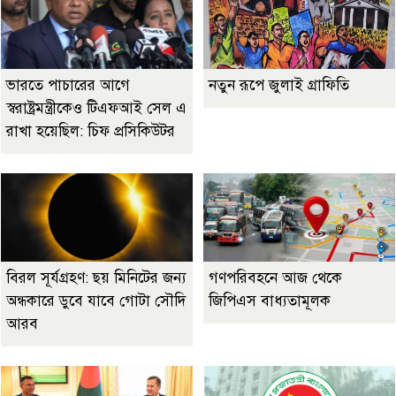
ভারতে পাচারের আগে
নতুন রূপে জুলাই গ্রাফিতি
স্বরাষ্ট্রমন্ত্রীকেও টিএফআই সেল এ
রাখা হয়েছিল: চিফ প্রসিকিউটর
বিরল সূর্যগ্রহণ: ছয় মিনিটের জন্য
গণপরিবহনে আজ থেকে
অন্ধকারে ডুবে যাবে গোটা সৌদি
জিপিএস বাধ্যতামূলক
আরব