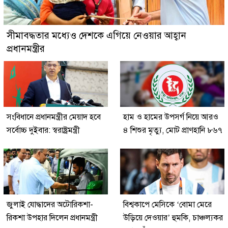
সীমাবদ্ধতার মধ্যেও দেশকে এগিয়ে নেওয়ার আহ্বান
প্রধানমন্ত্রীর
সংবিধানে প্রধানমন্ত্রীর মেয়াদ হবে
হাম ও হামের উপসর্গ নিয়ে আরও
সর্বোচ্চ দুইবার: স্বরাষ্ট্রমন্ত্রী
৪ শিশুর মৃত্যু, মোট প্রাণহানি ৮৬৭
জুলাই যোদ্ধাদের অটোরিকশা-
বিশ্বকাপে মেসিকে ‘বোমা মেরে
রিকশা উপহার দিলেন প্রধানমন্ত্রী
উড়িয়ে দেওয়ার’ হুমকি, চাঞ্চল্যকর