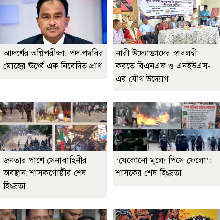
আদর্শের অগ্নিপরীক্ষা: পদ-পদবির
নারী উদ্যোক্তাদের স্বাবলম্বী
মোহের ঊর্ধ্বে এক নিবেদিত প্রাণ
করতে বিএনএফ ও এনইউএস-
এর যৌথ উদ্যোগ
জনতার পাশে সেনাবাহিনীর
‘যেকোনো মূল্যে পিসে ফেলো’:
অবস্থান: শাসকগোষ্ঠীর শেষ
শাসকের শেষ হিংস্রতা
হিংস্রতা