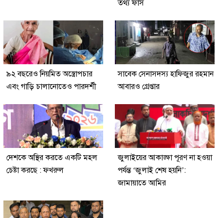
তথ্য ফাঁস
৯২ বছরেও নিয়মিত অস্ত্রোপচার
সাবেক সেনাসদস্য হাফিজুর রহমান
এবং গাড়ি চালানোতেও পারদর্শী
আবারও গ্রেপ্তার
দেশকে অস্থির করতে একটি মহল
জুলাইয়ের আকাঙ্ক্ষা পূরণ না হওয়া
চেষ্টা করছে : ফখরুল
পর্যন্ত ‘জুলাই শেষ হয়নি’:
জামায়াতে আমির