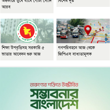
অন্ধকারে ডুবে যাবে গোটা সৌদি
বিশেষ দূত
আরব
শিক্ষা উপবৃত্তিসহ সরকারি ৫
গণপরিবহনে আজ থেকে
ভাতার আবেদন শুরু আজ
জিপিএস বাধ্যতামূলক