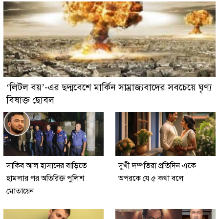
‘লিটল বয়’-এর ছদ্মবেশে মার্কিন সাম্রাজ্যবাদের সবচেয়ে ঘৃণ্য
বিষাক্ত ছোবল
সাকিব আল হাসানের বাড়িতে
সুখী দম্পতিরা প্রতিদিন একে
হামলার পর অতিরিক্ত পুলিশ
অপরকে যে ৫ কথা বলে
মোতায়েন