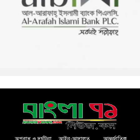
অপরাধ ও দুর্ঘটনা
আইন-আদালত
আন্তর্জাতিক