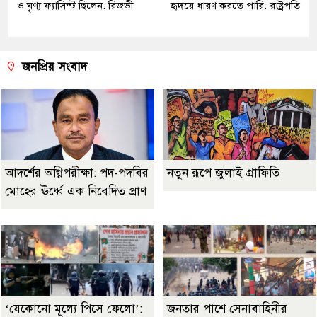
ও ঘৃণ্য ফ্যাসিস্ট ছিলেন: রিজভী
হৃদয়ে ধারণ করতে পারি: রাষ্ট্রপতি
জনপ্রিয় সংবাদ
আদর্শের অগ্নিপরীক্ষা: পদ-পদবির
নতুন রূপে জুলাই গ্রাফিতি
মোহের ঊর্ধ্বে এক নিবেদিত প্রাণ
‘যেকোনো মূল্যে পিসে ফেলো’:
জনতার পাশে সেনাবাহিনীর