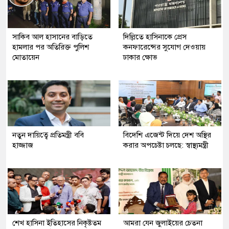
সাকিব আল হাসানের বাড়িতে
দিল্লিতে হাসিনাকে প্রেস
হামলার পর অতিরিক্ত পুলিশ
কনফারেন্সের সুযোগ দেওয়ায়
মোতায়েন
ঢাকার ক্ষোভ
নতুন দায়িত্বে প্রতিমন্ত্রী ববি
বিদেশি এজেন্ট দিয়ে দেশ অস্থির
হাজ্জাজ
করার অপচেষ্টা চলছে: স্বাস্থ্যমন্ত্রী
শেখ হাসিনা ইতিহাসের নিকৃষ্টতম
আমরা যেন জুলাইয়ের চেতনা