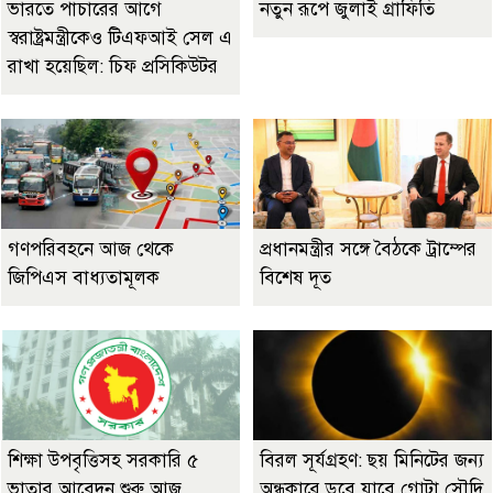
ভারতে পাচারের আগে
নতুন রূপে জুলাই গ্রাফিতি
স্বরাষ্ট্রমন্ত্রীকেও টিএফআই সেল এ
রাখা হয়েছিল: চিফ প্রসিকিউটর
গণপরিবহনে আজ থেকে
প্রধানমন্ত্রীর সঙ্গে বৈঠকে ট্রাম্পের
জিপিএস বাধ্যতামূলক
বিশেষ দূত
শিক্ষা উপবৃত্তিসহ সরকারি ৫
বিরল সূর্যগ্রহণ: ছয় মিনিটের জন্য
ভাতার আবেদন শুরু আজ
অন্ধকারে ডুবে যাবে গোটা সৌদি