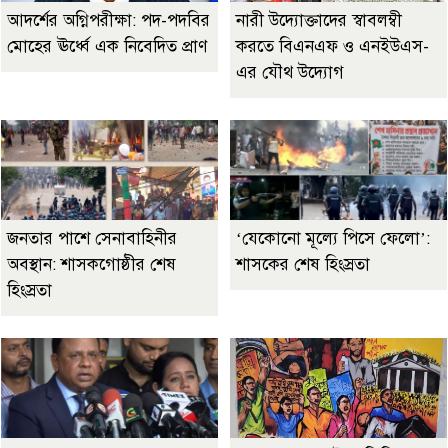
আদর্শের অগ্নিপরীক্ষা: পদ-পদবির
নারী উদ্যোক্তাদের স্বাবলম্বী
মোহের ঊর্ধ্বে এক নিবেদিত প্রাণ
করতে বিএনএফ ও এনইউএস-
এর যৌথ উদ্যোগ
জনতার পাশে সেনাবাহিনীর
‘যেকোনো মূল্যে পিসে ফেলো’:
অবস্থান: শাসকগোষ্ঠীর শেষ
শাসকের শেষ হিংস্রতা
হিংস্রতা