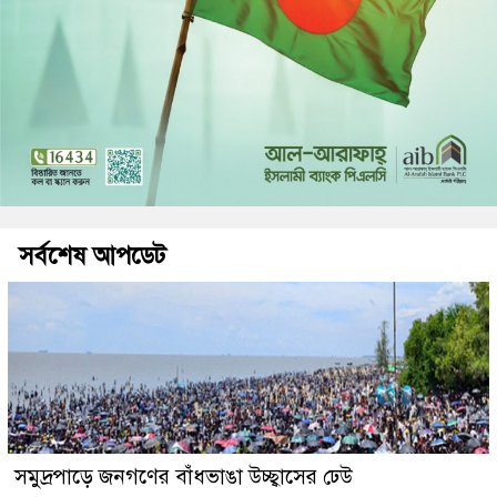
সর্বশেষ আপডেট
সমুদ্রপাড়ে জনগণের বাঁধভাঙা উচ্ছ্বাসের ঢেউ