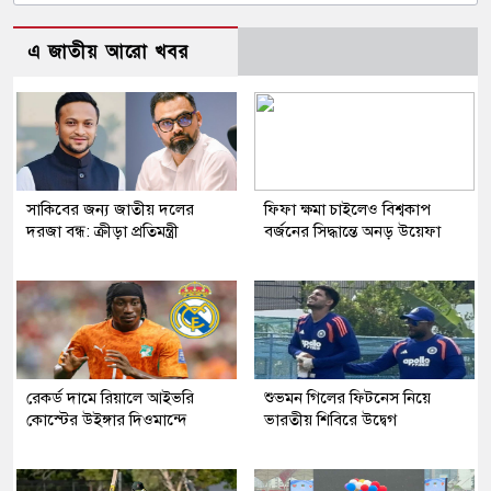
এ জাতীয় আরো খবর
সাকিবের জন্য জাতীয় দলের
ফিফা ক্ষমা চাইলেও বিশ্বকাপ
দরজা বন্ধ: ক্রীড়া প্রতিমন্ত্রী
বর্জনের সিদ্ধান্তে অনড় উয়েফা
রেকর্ড দামে রিয়ালে আইভরি
শুভমন গিলের ফিটনেস নিয়ে
কোস্টের উইঙ্গার দিওমান্দে
ভারতীয় শিবিরে উদ্বেগ