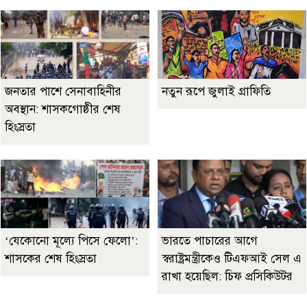
জনতার পাশে সেনাবাহিনীর
নতুন রূপে জুলাই গ্রাফিতি
অবস্থান: শাসকগোষ্ঠীর শেষ
হিংস্রতা
‘যেকোনো মূল্যে পিসে ফেলো’:
ভারতে পাচারের আগে
শাসকের শেষ হিংস্রতা
স্বরাষ্ট্রমন্ত্রীকেও টিএফআই সেল এ
রাখা হয়েছিল: চিফ প্রসিকিউটর