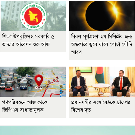
শিক্ষা উপবৃত্তিসহ সরকারি ৫
বিরল সূর্যগ্রহণ: ছয় মিনিটের জন্য
ভাতার আবেদন শুরু আজ
অন্ধকারে ডুবে যাবে গোটা সৌদি
আরব
গণপরিবহনে আজ থেকে
প্রধানমন্ত্রীর সঙ্গে বৈঠকে ট্রাম্পের
জিপিএস বাধ্যতামূলক
বিশেষ দূত