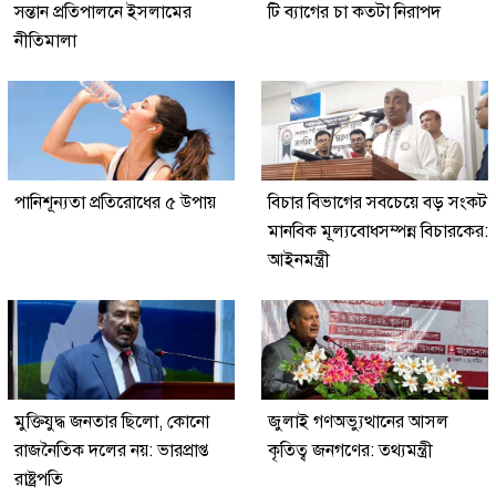
সন্তান প্রতিপালনে ইসলামের
টি ব্যাগের চা কতটা নিরাপদ
নীতিমালা
পানিশূন্যতা প্রতিরোধের ৫ উপায়
বিচার বিভাগের সবচেয়ে বড় সংকট
মানবিক মূল্যবোধসম্পন্ন বিচারকের:
আইনমন্ত্রী
মুক্তিযুদ্ধ জনতার ছিলো, কোনো
জুলাই গণঅভ্যুত্থানের আসল
রাজনৈতিক দলের নয়: ভারপ্রাপ্ত
কৃতিত্ব জনগণের: তথ্যমন্ত্রী
রাষ্ট্রপতি