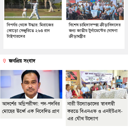
বিপর্যয় থেকে উদ্ধার: মিরাজের
বিশেষ চাহিদাসম্পন্ন ক্রীড়াবিদদের
ঝোড়ো সেঞ্চুরিতে ২৬৩ রান
জন্য জাতীয় টুর্নামেন্টের ঘোষণা
টাইগারদের
ক্রীড়ামন্ত্রীর
জনপ্রিয় সংবাদ
আদর্শের অগ্নিপরীক্ষা: পদ-পদবির
নারী উদ্যোক্তাদের স্বাবলম্বী
মোহের ঊর্ধ্বে এক নিবেদিত প্রাণ
করতে বিএনএফ ও এনইউএস-
এর যৌথ উদ্যোগ