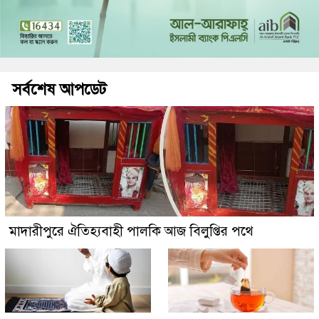
সর্বশেষ আপডেট
মাদারীপুরে ঐতিহ্যবাহী পালকি আজ বিলুপ্তির পথে