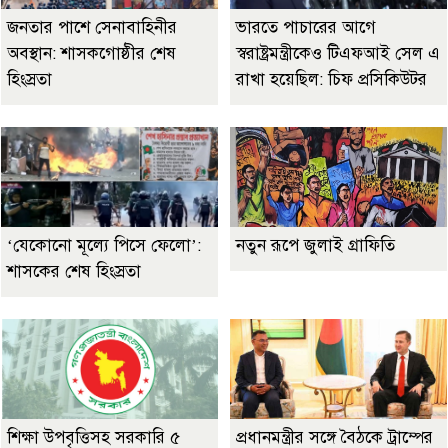
জনতার পাশে সেনাবাহিনীর
ভারতে পাচারের আগে
অবস্থান: শাসকগোষ্ঠীর শেষ
স্বরাষ্ট্রমন্ত্রীকেও টিএফআই সেল এ
হিংস্রতা
রাখা হয়েছিল: চিফ প্রসিকিউটর
‘যেকোনো মূল্যে পিসে ফেলো’:
নতুন রূপে জুলাই গ্রাফিতি
শাসকের শেষ হিংস্রতা
শিক্ষা উপবৃত্তিসহ সরকারি ৫
প্রধানমন্ত্রীর সঙ্গে বৈঠকে ট্রাম্পের