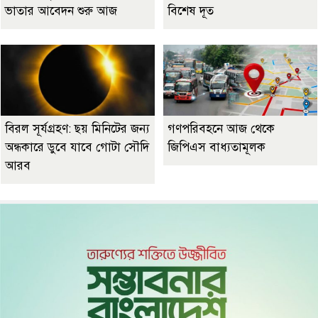
ভাতার আবেদন শুরু আজ
বিশেষ দূত
বিরল সূর্যগ্রহণ: ছয় মিনিটের জন্য
গণপরিবহনে আজ থেকে
অন্ধকারে ডুবে যাবে গোটা সৌদি
জিপিএস বাধ্যতামূলক
আরব