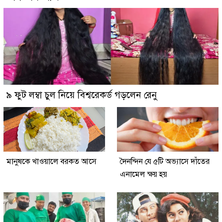
৯ ফুট লম্বা চুল নিয়ে বিশ্বরেকর্ড গড়লেন রেনু
মানুষকে খাওয়ালে বরকত আসে
দৈনন্দিন যে ৫টি অভ্যাসে দাঁতের
এনামেল ক্ষয় হয়