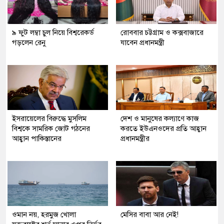
৯ ফুট লম্বা চুল নিয়ে বিশ্বরেকর্ড
রোববার চট্টগ্রাম ও কক্সবাজারে
গড়লেন রেনু
যাবেন প্রধানমন্ত্রী
ইসরায়েলের বিরুদ্ধে মুসলিম
দেশ ও মানুষের কল্যাণে কাজ
বিশ্বকে সামরিক জোট গঠনের
করতে ইউএনওদের প্রতি আহ্বান
আহ্বান পাকিস্তানের
প্রধানমন্ত্রীর
ওমান নয়, হরমুজ খোলা
মেসির বাবা আর নেই!