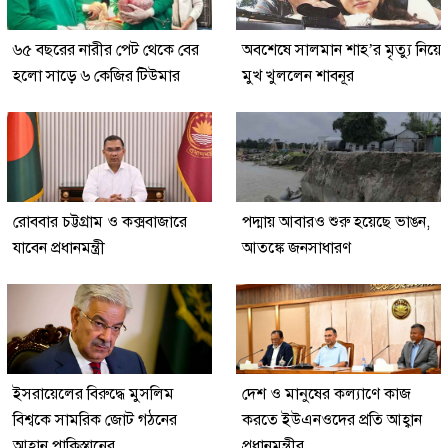
৬৫ বছরের নারীর পেট থেকে বের
অবশেষে সালমান শাহ’র মৃত্যু নিয়ে
হলো সাড়ে ৬ কেজির টিউমার
মুখ খুললেন শাবনূর
রোববার চট্টগ্রাম ও কক্সবাজারে
পদ্মায় আবারও শুরু হয়েছে ভাঙন,
যাবেন প্রধানমন্ত্রী
আতঙ্কে জনসাধারণ
ইসরায়েলের বিরুদ্ধে মুসলিম
দেশ ও মানুষের কল্যাণে কাজ
বিশ্বকে সামরিক জোট গঠনের
করতে ইউএনওদের প্রতি আহ্বান
আহ্বান পাকিস্তানের
প্রধানমন্ত্রীর