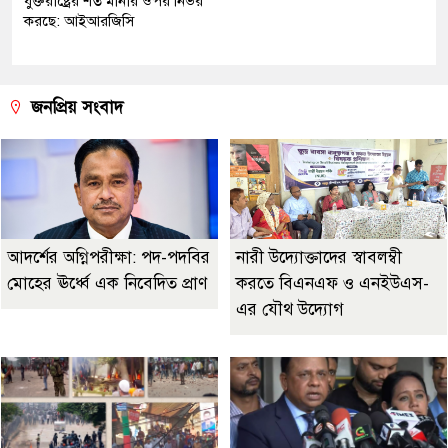
যুক্তরাষ্ট্রের শর্ত মানার ওপর নির্ভর
করছে: আইআরজিসি
জনপ্রিয় সংবাদ
আদর্শের অগ্নিপরীক্ষা: পদ-পদবির
নারী উদ্যোক্তাদের স্বাবলম্বী
মোহের ঊর্ধ্বে এক নিবেদিত প্রাণ
করতে বিএনএফ ও এনইউএস-
এর যৌথ উদ্যোগ