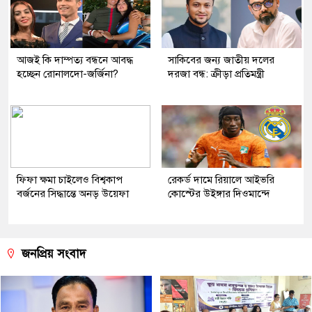
আজই কি দাম্পত্য বন্ধনে আবদ্ধ
সাকিবের জন্য জাতীয় দলের
হচ্ছেন রোনালদো-জর্জিনা?
দরজা বন্ধ: ক্রীড়া প্রতিমন্ত্রী
ফিফা ক্ষমা চাইলেও বিশ্বকাপ
রেকর্ড দামে রিয়ালে আইভরি
বর্জনের সিদ্ধান্তে অনড় উয়েফা
কোস্টের উইঙ্গার দিওমান্দে
জনপ্রিয় সংবাদ