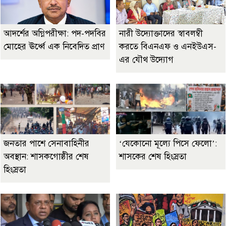
আদর্শের অগ্নিপরীক্ষা: পদ-পদবির
নারী উদ্যোক্তাদের স্বাবলম্বী
মোহের ঊর্ধ্বে এক নিবেদিত প্রাণ
করতে বিএনএফ ও এনইউএস-
এর যৌথ উদ্যোগ
জনতার পাশে সেনাবাহিনীর
‘যেকোনো মূল্যে পিসে ফেলো’:
অবস্থান: শাসকগোষ্ঠীর শেষ
শাসকের শেষ হিংস্রতা
হিংস্রতা