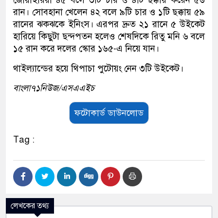
রান। সোবহানা খেলেন ৪২ বলে ৯টি চার ও ১টি ছক্কায় ৫৯
রানের ঝকঝকে ইনিংস। এরপর দ্রুত ২১ রানে ৫ উইকেট
হারিয়ে কিছুটা ছন্দপতন হলেও শেষদিকে রিতু মনি ৬ বলে
১৫ রান করে দলের স্কোর ১৬৫-এ নিয়ে যান।
থাইল্যান্ডের হয়ে থিপাচা পুটোয়ং নেন ৩টি উইকেট।
বাংলা৭১নিউজ/এসএএইচ
ফটোকার্ড ডাউনলোড
Tag :
লেখকের তথ্য