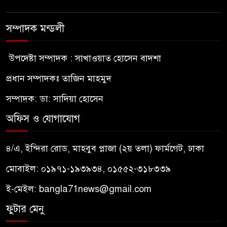
সম্পাদক মন্ডলী
উপদেষ্টা সম্পাদক : সাখাওয়াত হোসেন বাদশা
প্রধান সম্পাদকঃ তাজিন মাহমুদ
সম্পাদক: ডা: সাদিয়া হোসেন
অফিস ও যোগাযোগ
৪/এ, ইন্দিরা রোড, মাহবুব প্লাজা (২য় তলা) ফার্মগেট, ঢাকা
মোবাইল: ০১৯৭১-১৯৩৯৩৪, ০১৫৫২-৩১৮৩৩৯
ই-মেইল:
bangla71news@gmail.com
ফুটার মেনু