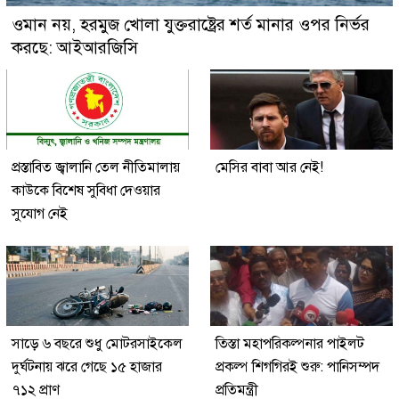
ওমান নয়, হরমুজ খোলা যুক্তরাষ্ট্রের শর্ত মানার ওপর নির্ভর
করছে: আইআরজিসি
প্রস্তাবিত জ্বালানি তেল নীতিমালায়
মেসির বাবা আর নেই!
কাউকে বিশেষ সুবিধা দেওয়ার
সুযোগ নেই
সাড়ে ৬ বছরে শুধু মোটরসাইকেল
তিস্তা মহাপরিকল্পনার পাইলট
দুর্ঘটনায় ঝরে গেছে ১৫ হাজার
প্রকল্প শিগগিরই শুরু: পানিসম্পদ
৭১২ প্রাণ
প্রতিমন্ত্রী