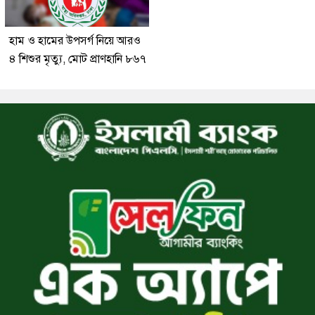
হাম ও হামের উপসর্গ নিয়ে আরও
৪ শিশুর মৃত্যু, মোট প্রাণহানি ৮৬৭