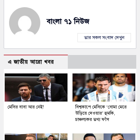
বাংলা ৭১ নিউজ
তার সকল সংবাদ দেখুন
এ জাতীয় আরো খবর
মেসির বাবা আর নেই!
বিশ্বকাপে মেসিকে ‘বোমা মেরে
উড়িয়ে দেওয়ার’ হুমকি,
চাঞ্চল্যকর তথ্য ফাঁস