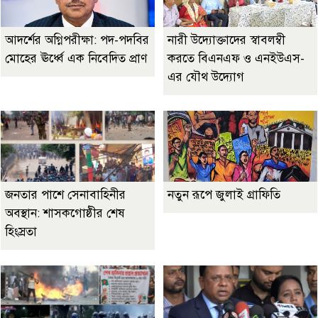
আদর্শের অগ্নিপরীক্ষা: পদ-পদবির
নারী উদ্যোক্তাদের স্বাবলম্বী
মোহের ঊর্ধ্বে এক নিবেদিত প্রাণ
করতে বিএনএফ ও এনইউএস-
এর যৌথ উদ্যোগ
জনতার পাশে সেনাবাহিনীর
নতুন রূপে জুলাই গ্রাফিতি
অবস্থান: শাসকগোষ্ঠীর শেষ
হিংস্রতা