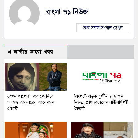
বাংলা ৭১ নিউজ
তার সকল সংবাদ দেখুন
এ জাতীয় আরো খবর
বেগম খালেদা জিয়াকে নিয়ে
সিলেটে সড়ক দুর্ঘটনায় ৯ জন
আসিফ আকবরের আবেগঘন
নিহত, প্রাণ হারালেন বাউলশিল্পী
পোস্ট
ভৈরবী