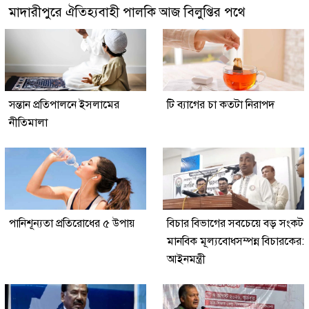
মাদারীপুরে ঐতিহ্যবাহী পালকি আজ বিলুপ্তির পথে
সন্তান প্রতিপালনে ইসলামের
টি ব্যাগের চা কতটা নিরাপদ
নীতিমালা
পানিশূন্যতা প্রতিরোধের ৫ উপায়
বিচার বিভাগের সবচেয়ে বড় সংকট
মানবিক মূল্যবোধসম্পন্ন বিচারকের:
আইনমন্ত্রী