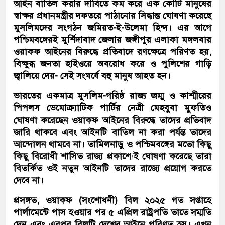
আইন বাতিল করার দাবিতে কম করে এক কোটি মানুষের
স্বাক্ষর প্রধানমন্ত্রীর দফতরে পাঠানোর সিদ্ধান্ত ঘোষণা করেছে
মুসলিমদের সংগঠন জমিয়ত-ই-উলেমা হিন্দ। এর আগে
পশ্চিমবঙ্গেরই মুর্শিদাবাদ জেলার জঙ্গীপুর এলাকা মঙ্গলবার
ওয়াকফ আইনের বিরুদ্ধে প্রতিবাদে রণক্ষেত্রে পরিণত হয়,
বিক্ষুব্ধ জনতা হাইওয়ে অবরোধ করে ও পুলিশের গাড়ি
জ্বালিয়ে দেয়- সেই সংঘর্ষে বহু মানুষ আহত হন।
ভারতের একমাত্র মুসলিম-গরিষ্ঠ রাজ্য জম্মু ও কাশ্মীরের
পিপলস ডেমোক্র্যাটিক পার্টির নেত্রী মেহবুবা মুফতিও
ঘোষণা করেছেন ওয়াকফ আইনের বিরুদ্ধে তাদের প্রতিবাদ
জারি থাকবে এবং আইনটি বাতিল না করা পর্যন্ত তাদের
আন্দোলন থামবে না। তামিলনাড়ু ও পশ্চিমবঙ্গের মতো কিছু
কিছু বিরোধী শাসিত রাজ্য প্রকাশ্যেই ঘোষণা করেছে তারা
বিতর্কিত ওই নতুন আইনটি তাদের রাজ্যে প্রয়োগ করতে
দেবে না।
প্রসঙ্গত, ওয়াকফ (সংশোধনী) বিল ২০২৫ গত সপ্তাহে
পার্লামেন্টে পাস হওয়ার পর ৫ এপ্রিল রাষ্ট্রপতি তাতে সম্মতি
দেন এবং এরপর বিলটি দেশের আইনে পরিণত হয়। এখন