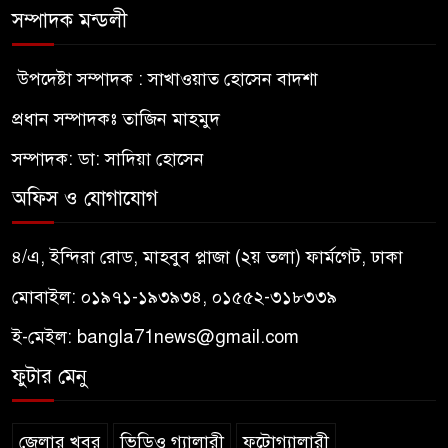
সম্পাদক মন্ডলী
উপদেষ্টা সম্পাদক : সাখাওয়াত হোসেন বাদশা
প্রধান সম্পাদকঃ তাজিন মাহমুদ
সম্পাদক: ডা: সাদিয়া হোসেন
অফিস ও যোগাযোগ
৪/এ, ইন্দিরা রোড, মাহবুব প্লাজা (২য় তলা) ফার্মগেট, ঢাকা
মোবাইল: ০১৯৭১-১৯৩৯৩৪, ০১৫৫২-৩১৮৩৩৯
ই-মেইল:
bangla71news@gmail.com
ফুটার মেনু
জেলার খবর
ভিডিও গ্যালারী
ফটোগ্যালারী