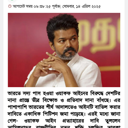
আপডেট সময় ০৬:৩৮:২৫ পূর্বাহ্ন, সোমবার, ১৪ এপ্রিল ২০২৫
ভারতে সদ্য পাস হওয়া ওয়াকফ আইনের বিরুদ্ধে দেশটির
নানা প্রান্তে তীব্র বিক্ষোভ ও প্রতিবাদ দানা বাঁধছে। এর
পাশাপাশি ভারতের শীর্ষ আদালতেও আইনটি বাতিল করার
দাবিতে একাধিক পিটিশন জমা পড়েছে। এরই মধ্যে জানা
গেল- ওয়াকফ আইন প্রত্যাহারের দাবি তুললেন
তামিলনাড়ুর রাজনীতির নতুন শক্তি চলচ্চিত্র তারকা