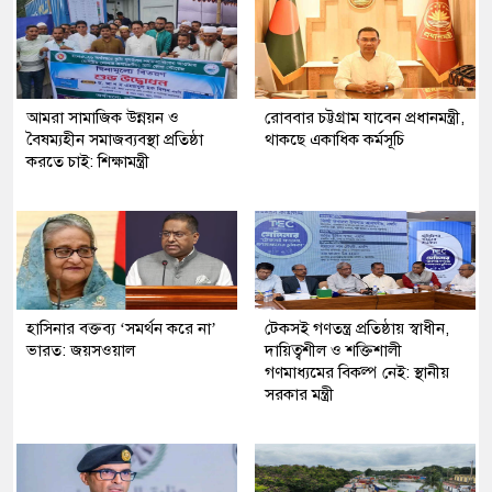
আমরা সামাজিক উন্নয়ন ও
রোববার চট্টগ্রাম যাবেন প্রধানমন্ত্রী,
বৈষম্যহীন সমাজব্যবস্থা প্রতিষ্ঠা
থাকছে একাধিক কর্মসূচি
করতে চাই: শিক্ষামন্ত্রী
হাসিনার বক্তব্য ‘সমর্থন করে না’
টেকসই গণতন্ত্র প্রতিষ্ঠায় স্বাধীন,
ভারত: জয়সওয়াল
দায়িত্বশীল ও শক্তিশালী
গণমাধ্যমের বিকল্প নেই: স্থানীয়
সরকার মন্ত্রী