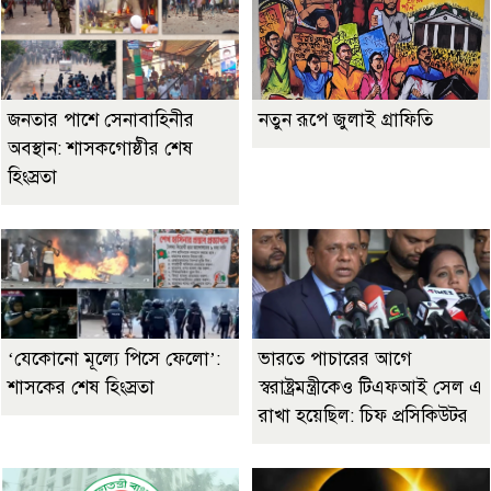
জনতার পাশে সেনাবাহিনীর
নতুন রূপে জুলাই গ্রাফিতি
অবস্থান: শাসকগোষ্ঠীর শেষ
হিংস্রতা
‘যেকোনো মূল্যে পিসে ফেলো’:
ভারতে পাচারের আগে
শাসকের শেষ হিংস্রতা
স্বরাষ্ট্রমন্ত্রীকেও টিএফআই সেল এ
রাখা হয়েছিল: চিফ প্রসিকিউটর