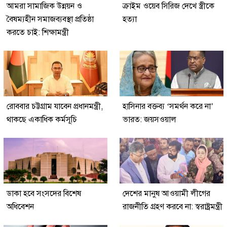
আমরা সামাজিক উন্নয়ন ও
ক্রাইম ওয়েব সিরিজ দেখে স্ত্রীকে
বৈষম্যহীন সমাজব্যবস্থা প্রতিষ্ঠা
হত্যা
করতে চাই: শিক্ষামন্ত্রী
রোববার চট্টগ্রাম যাবেন প্রধানমন্ত্রী,
হাসিনার বক্তব্য ‘সমর্থন করে না’
থাকছে একাধিক কর্মসূচি
ভারত: জয়সওয়াল
ডাকা হবে সংসদের বিশেষ
দেশের মানুষ আওয়ামী লীগের
অধিবেশন
রাজনীতি গ্রহণ করবে না: স্বরাষ্ট্রমন্ত্রী