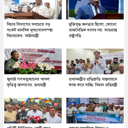
বিচার বিভাগের সবচেয়ে বড়
মুক্তিযুদ্ধ জনতার ছিলো, কোনো
সংকট মানবিক মূল্যবোধসম্পন্ন
রাজনৈতিক দলের নয়: ভারপ্রাপ্ত
বিচারকের: আইনমন্ত্রী
রাষ্ট্রপতি
জুলাই গণঅভ্যুত্থানের আসল
প্রধানমন্ত্রীর প্রতিশ্রুতি বাস্তবায়নে
কৃতিত্ব জনগণের: তথ্যমন্ত্রী
কাজ করে যাচ্ছি: বিমান প্রতিমন্ত্রী