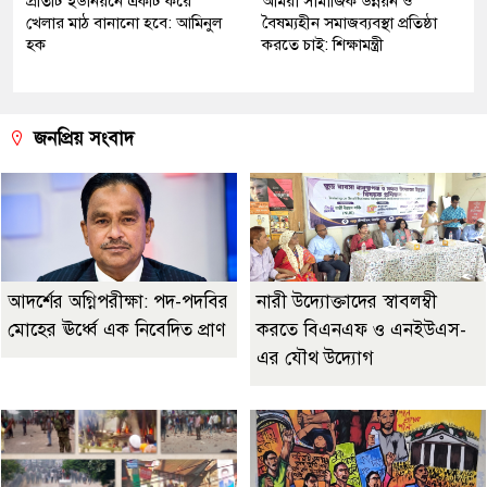
প্রতিটি ইউনিয়নে একটি করে
আমরা সামাজিক উন্নয়ন ও
খেলার মাঠ বানানো হবে: আমিনুল
বৈষম্যহীন সমাজব্যবস্থা প্রতিষ্ঠা
হক
করতে চাই: শিক্ষামন্ত্রী
জনপ্রিয় সংবাদ
আদর্শের অগ্নিপরীক্ষা: পদ-পদবির
নারী উদ্যোক্তাদের স্বাবলম্বী
মোহের ঊর্ধ্বে এক নিবেদিত প্রাণ
করতে বিএনএফ ও এনইউএস-
এর যৌথ উদ্যোগ