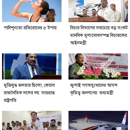
পানিশূন্যতা প্রতিরোধের ৫ উপায়
বিচার বিভাগের সবচেয়ে বড় সংকট
মানবিক মূল্যবোধসম্পন্ন বিচারকের:
আইনমন্ত্রী
মুক্তিযুদ্ধ জনতার ছিলো, কোনো
জুলাই গণঅভ্যুত্থানের আসল
রাজনৈতিক দলের নয়: ভারপ্রাপ্ত
কৃতিত্ব জনগণের: তথ্যমন্ত্রী
রাষ্ট্রপতি