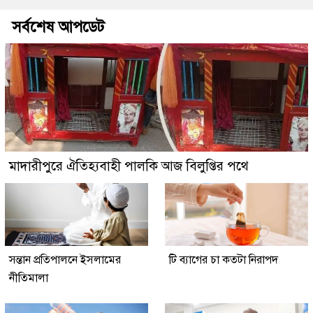
সর্বশেষ আপডেট
মাদারীপুরে ঐতিহ্যবাহী পালকি আজ বিলুপ্তির পথে
সন্তান প্রতিপালনে ইসলামের
টি ব্যাগের চা কতটা নিরাপদ
নীতিমালা