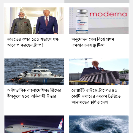
ভারতের ওপর ১০০ শতাংশ শুল্ক
অনুমোদন পেল বিশ্বে প্রথম
আরোপ করছেন ট্রাম্প!
এমআরএনএ ফ্লু টিকা
অর্ধশতাধিক বাংলাদেশিসহ গ্রিসের
হোয়াইট হাউজে ট্রাম্পের ৪০
উপকূলে ২০২ অভিবাসী উদ্ধার
কোটি ডলারের বলরুম তৈরিতে
আদালতের স্থগিতাদেশ