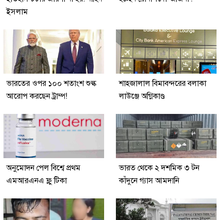
ইসলাম
ভারতের ওপর ১০০ শতাংশ শুল্ক
শাহজালাল বিমাবন্দরের বলাকা
আরোপ করছেন ট্রাম্প!
লাউঞ্জে অগ্নিকাণ্ড
অনুমোদন পেল বিশ্বে প্রথম
ভারত থেকে ২ দশমিক ৩ টন
এমআরএনএ ফ্লু টিকা
কাঁদুনে গ্যাস আমদানি