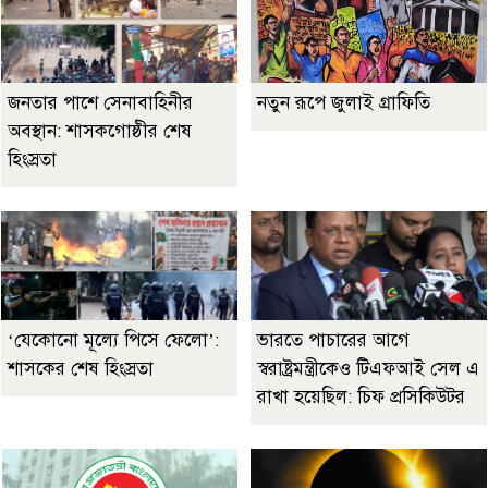
জনতার পাশে সেনাবাহিনীর
নতুন রূপে জুলাই গ্রাফিতি
অবস্থান: শাসকগোষ্ঠীর শেষ
হিংস্রতা
‘যেকোনো মূল্যে পিসে ফেলো’:
ভারতে পাচারের আগে
শাসকের শেষ হিংস্রতা
স্বরাষ্ট্রমন্ত্রীকেও টিএফআই সেল এ
রাখা হয়েছিল: চিফ প্রসিকিউটর