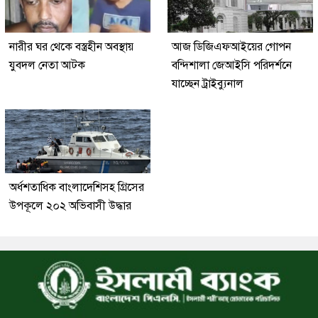
নারীর ঘর থেকে বস্ত্রহীন অবস্থায়
আজ ডিজিএফআইয়ের গোপন
যুবদল নেতা আটক
বন্দিশালা জেআইসি পরিদর্শনে
যাচ্ছেন ট্রাইব্যুনাল
অর্ধশতাধিক বাংলাদেশিসহ গ্রিসের
উপকূলে ২০২ অভিবাসী উদ্ধার