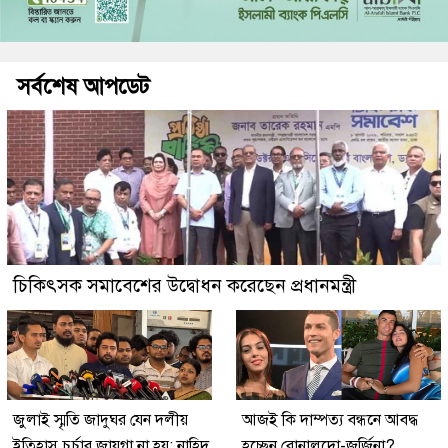
সর্বশেষ আপডেট
চিকিৎসক সমাবেশের উদ্বোধন করেছেন প্রধানমন্ত্রী
জুলাই স্মৃতি জাদুঘর যেন দলীয়
আজই কি দাম্পত্য বন্ধনে আবদ্ধ
ইতিহাস চর্চার জায়গা না হয়: নাহিদ
হচ্ছেন রোনালদো-জর্জিনা?