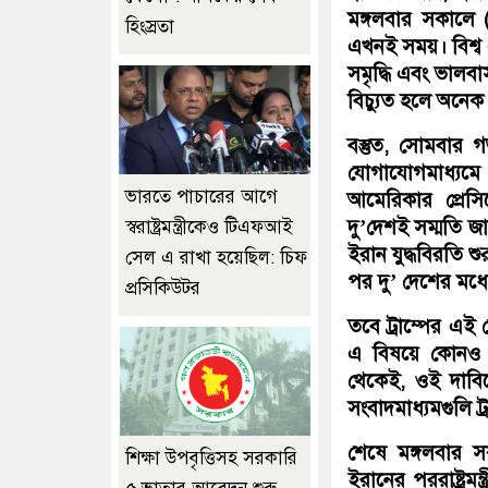
মঙ্গলবার সকালে 
হিংস্রতা
এখনই সময়। বিশ্ব 
সমৃদ্ধি এবং ভালব
বিচ্যুত হলে অনেক
বস্তুত, সোমবার 
যোগাযোগমাধ্যমে
ভারতে পাচারের আগে
আমেরিকার প্রেসি
দু’দেশই সম্মতি জান
স্বরাষ্ট্রমন্ত্রীকেও টিএফআই
ইরান যুদ্ধবিরতি 
সেল এ রাখা হয়েছিল: চিফ
পর দু’ দেশের মধ্
প্রসিকিউটর
তবে ট্রাম্পের এ
এ বিষয়ে কোনও ব
থেকেই, ওই দাবিক
সংবাদমাধ্যমগুলি 
শেষে মঙ্গলবার স
শিক্ষা উপবৃত্তিসহ সরকারি
ইরানের পররাষ্ট্রম