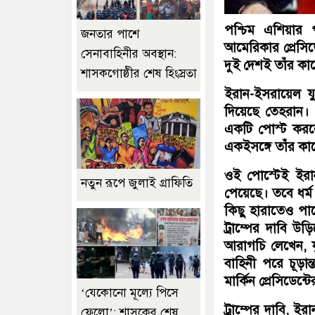
পশ্চিম এশিয়ার 
জনতার পাশে
আমেরিকার প্রেসিড
সেনাবাহিনীর অবস্থান:
দুই দেশই তাঁর কা
শাসকগোষ্ঠীর শেষ হিংস্রতা
ইরান-ইসরায়েল যুদ
দিয়েছে তেহরান।
একটি পোস্ট করলেন
একইসঙ্গে তাঁর কা
ওই পোস্টেই ইরান
নতুন রূপে জুলাই গ্রাফিতি
পেয়েছে। তবে ধর্
কিছু হারাতেও পারে
ট্রাম্পের দাবি উড
আরাগচি লেখেন, 
বাহিনী পরে চূড়ান
মার্কিন প্রেসিডেন্
‘যেকোনো মূল্যে পিসে
ট্রাম্পের দাবি, 
ফেলো’: শাসকের শেষ