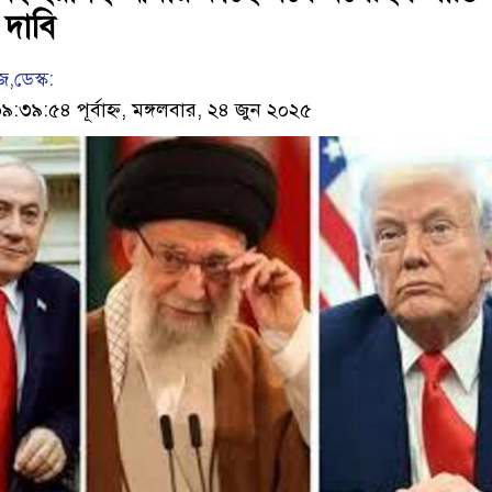
র দাবি
,ডেস্ক:
৯:৫৪ পূর্বাহ্ন, মঙ্গলবার, ২৪ জুন ২০২৫