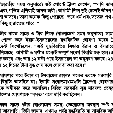
(ভারতীয় সময় অনুসারে) ওই পোস্টে ট্রাম্প লেখেন, “আমি জা
এবং পশ্চিম এশিয়াই আসল জয়ী। আগামী দিনে দুই দেশেই ভীষণ শা
াসা আসবে। তারা অনেক কিছু পেয়েছে। তবে ধর্ম এবং সত্যের পথ
 কিছু হারাতেও পারে।”
গভীর রাতে সাড়ে ৩ টার দিকে (বাংলাদেশ সময় অনুসারে) সা
 পোস্ট করে ইরান-ইসরায়েলের যুদ্ধবিরতির ঘোষণা করেন ট্রা
ডেন্ট লিখেছিলেন, “এই যুদ্ধবিরতির সিদ্ধান্ত ইরান ও ইসর
িয়েছে। আগামী ৬ ঘণ্টার মধ‍্যেই সম্পূর্ণ সংঘর্ষ বিরতি শুরু হবে। প
শুরু করবে এবং তার ১২ ঘন্টা পরে ইসরায়েল তা অনুসরণ করবে। ২৪ 
যে ১২ দিনের টানা যুদ্ধ শেষ বলে ঘোষণা করা হবে।”
ই ঘোষণার পরে ইরান বা ইসরায়েল কোনও পক্ষের তরফে সরকারি
িবৃতি আসছিল না। ইরানি সংবাদমাধ্যমগুলি ট্রাম্পের ঘোষণা
ে অস্বীকার করে আসছিল। বিভিন্ন সরকারি সূত্র মারফত তেহ
ট্রাম্পের ঘোষণাকে ‘অসত্য’ বলে দাবি করছিলেন।
কাল সাড়ে ৭টায় (বাংলাদেশ সময়) তেহরানের অবস্থান স্পষ্ট
ন্ত্রী আরাগচি। তিনি জানান, এখনও পর্যন্ত যুদ্ধবিরতি বা সামরিক অ