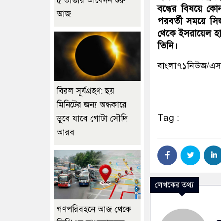
৫ ভাতার আবেদন শুরু
বন্ধের বিষয়ে কোন
আজ
পরবর্তী সময়ে সিদ
থেকে ইসরায়েল হাম
তিনি।
বাংলা৭১নিউজ/এ
বিরল সূর্যগ্রহণ: ছয়
মিনিটের জন্য অন্ধকারে
Tag :
ডুবে যাবে গোটা সৌদি
আরব
লেখকের তথ্য
গণপরিবহনে আজ থেকে