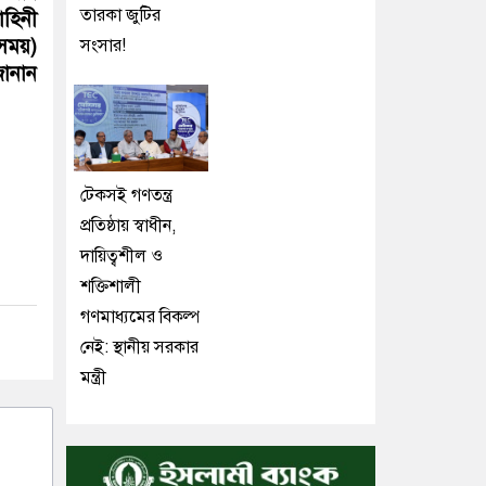
তারকা জুটির
াহিনী
 সময়)
সংসার!
জানান
টেকসই গণতন্ত্র
প্রতিষ্ঠায় স্বাধীন,
দায়িত্বশীল ও
শক্তিশালী
গণমাধ্যমের বিকল্প
নেই: স্থানীয় সরকার
মন্ত্রী