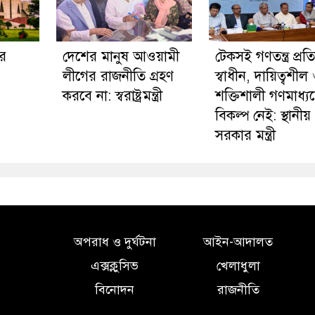
র
দেশের মানুষ আওয়ামী
টেকসই গণতন্ত্র প্রতিষ
লীগের রাজনীতি গ্রহণ
স্বাধীন, দায়িত্বশীল
করবে না: স্বরাষ্ট্রমন্ত্রী
শক্তিশালী গণমাধ্য
বিকল্প নেই: স্থানীয়
সরকার মন্ত্রী
অপরাধ ও দুর্ঘটনা
আইন-আদালত
এক্সক্লুসিভ
খেলাধুলা
বিনোদন
রাজনীতি