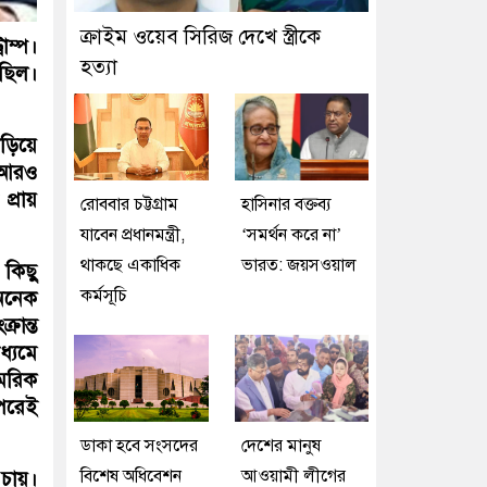
ক্রাইম ওয়েব সিরিজ দেখে স্ত্রীকে
ম্প।
হত্যা
েছিল।
ড়িয়ে
 আরও
প্রায়
রোববার চট্টগ্রাম
হাসিনার বক্তব্য
যাবেন প্রধানমন্ত্রী,
‘সমর্থন করে না’
থাকছে একাধিক
ভারত: জয়সওয়াল
 কিছু
কর্মসূচি
 অনেক
রান্ত
ধ্যমে
মরিক
 পরেই
ডাকা হবে সংসদের
দেশের মানুষ
বিশেষ অধিবেশন
আওয়ামী লীগের
 চায়।