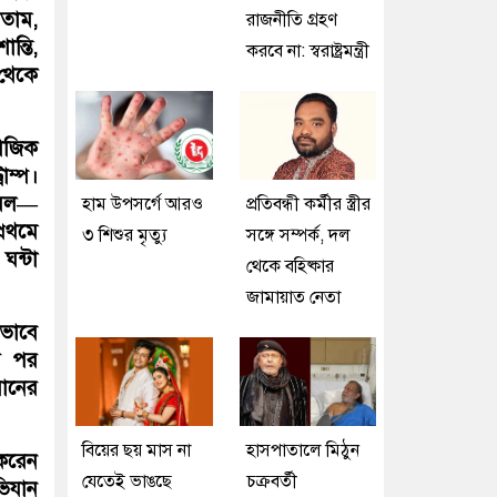
নতাম,
রাজনীতি গ্রহণ
ন্তি,
করবে না: স্বরাষ্ট্রমন্ত্রী
 থেকে
মাজিক
ম্প।
ায়েল—
হাম উপসর্গে আরও
প্রতিবন্ধী কর্মীর স্ত্রীর
্রথমে
৩ শিশুর মৃত্যু
সঙ্গে সম্পর্ক, দল
ঘন্টা
থেকে বহিষ্কার
জামায়াত নেতা
 ভাবে
র পর
রানের
বিয়ের ছয় মাস না
হাসপাতালে মিঠুন
 করেন
যেতেই ভাঙছে
চক্রবর্তী
ভিযান