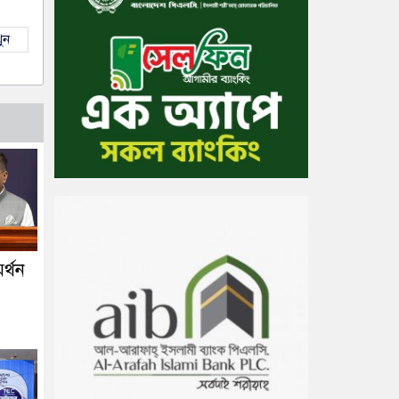
ুন
র্থন