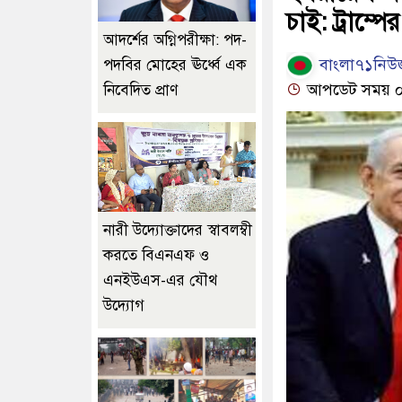
চাই: ট্রাম্পে
আদর্শের অগ্নিপরীক্ষা: পদ-
বাংলা৭১নিউজ
পদবির মোহের ঊর্ধ্বে এক
আপডেট সময় ০৯:৩
নিবেদিত প্রাণ
নারী উদ্যোক্তাদের স্বাবলম্বী
করতে বিএনএফ ও
এনইউএস-এর যৌথ
উদ্যোগ