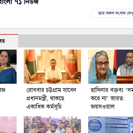
বাংলা ৭১ নিউজ
তার সকল সংবাদ দেখ
বর
রিজ
রোববার চট্টগ্রাম যাবেন
হাসিনার বক্তব্য ‘সম
প্রধানমন্ত্রী, থাকছে
করে না’ ভারত:
একাধিক কর্মসূচি
জয়সওয়াল