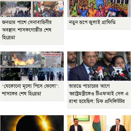
জনতার পাশে সেনাবাহিনীর
নতুন রূপে জুলাই গ্রাফিতি
অবস্থান: শাসকগোষ্ঠীর শেষ
হিংস্রতা
‘যেকোনো মূল্যে পিসে ফেলো’:
ভারতে পাচারের আগে
শাসকের শেষ হিংস্রতা
স্বরাষ্ট্রমন্ত্রীকেও টিএফআই সেল এ
রাখা হয়েছিল: চিফ প্রসিকিউটর