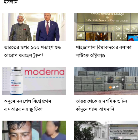
ইসলাম
ভারতের ওপর ১০০ শতাংশ শুল্ক
শাহজালাল বিমাবন্দরের বলাকা
আরোপ করছেন ট্রাম্প!
লাউঞ্জে অগ্নিকাণ্ড
অনুমোদন পেল বিশ্বে প্রথম
ভারত থেকে ২ দশমিক ৩ টন
এমআরএনএ ফ্লু টিকা
কাঁদুনে গ্যাস আমদানি