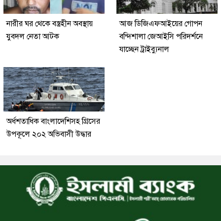
নারীর ঘর থেকে বস্ত্রহীন অবস্থায়
আজ ডিজিএফআইয়ের গোপন
যুবদল নেতা আটক
বন্দিশালা জেআইসি পরিদর্শনে
যাচ্ছেন ট্রাইব্যুনাল
অর্ধশতাধিক বাংলাদেশিসহ গ্রিসের
উপকূলে ২০২ অভিবাসী উদ্ধার