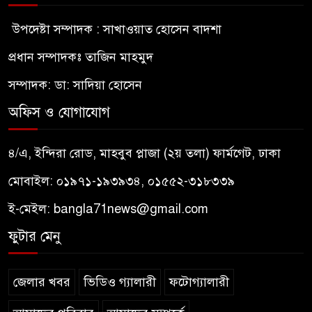
উপদেষ্টা সম্পাদক : সাখাওয়াত হোসেন বাদশা
প্রধান সম্পাদকঃ তাজিন মাহমুদ
সম্পাদক: ডা: সাদিয়া হোসেন
অফিস ও যোগাযোগ
৪/এ, ইন্দিরা রোড, মাহবুব প্লাজা (২য় তলা) ফার্মগেট, ঢাকা
মোবাইল: ০১৯৭১-১৯৩৯৩৪, ০১৫৫২-৩১৮৩৩৯
ই-মেইল:
bangla71news@gmail.com
ফুটার মেনু
জেলার খবর
ভিডিও গ্যালারী
ফটোগ্যালারী