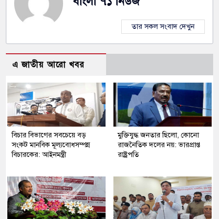
বাংলা ৭১ নিউজ
তার সকল সংবাদ দেখুন
এ জাতীয় আরো খবর
বিচার বিভাগের সবচেয়ে বড়
মুক্তিযুদ্ধ জনতার ছিলো, কোনো
সংকট মানবিক মূল্যবোধসম্পন্ন
রাজনৈতিক দলের নয়: ভারপ্রাপ্ত
বিচারকের: আইনমন্ত্রী
রাষ্ট্রপতি