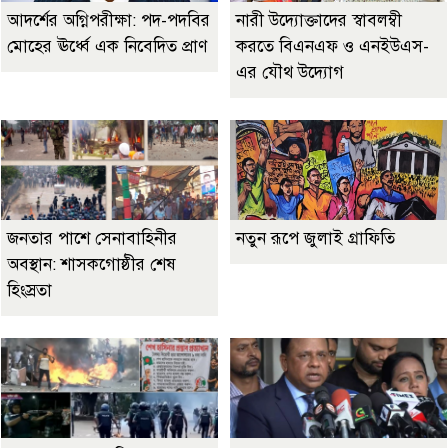
আদর্শের অগ্নিপরীক্ষা: পদ-পদবির
নারী উদ্যোক্তাদের স্বাবলম্বী
মোহের ঊর্ধ্বে এক নিবেদিত প্রাণ
করতে বিএনএফ ও এনইউএস-
এর যৌথ উদ্যোগ
জনতার পাশে সেনাবাহিনীর
নতুন রূপে জুলাই গ্রাফিতি
অবস্থান: শাসকগোষ্ঠীর শেষ
হিংস্রতা