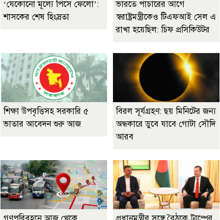
‘যেকোনো মূল্যে পিসে ফেলো’:
ভারতে পাচারের আগে
শাসকের শেষ হিংস্রতা
স্বরাষ্ট্রমন্ত্রীকেও টিএফআই সেল এ
রাখা হয়েছিল: চিফ প্রসিকিউটর
শিক্ষা উপবৃত্তিসহ সরকারি ৫
বিরল সূর্যগ্রহণ: ছয় মিনিটের জন্য
ভাতার আবেদন শুরু আজ
অন্ধকারে ডুবে যাবে গোটা সৌদি
আরব
গণপরিবহনে আজ থেকে
প্রধানমন্ত্রীর সঙ্গে বৈঠকে ট্রাম্পের