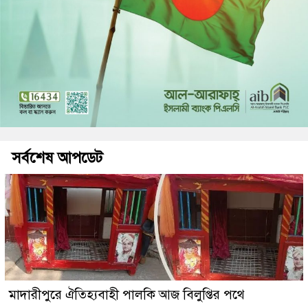
সর্বশেষ আপডেট
মাদারীপুরে ঐতিহ্যবাহী পালকি আজ বিলুপ্তির পথে