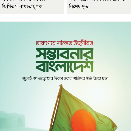
জিপিএস বাধ্যতামূলক
বিশেষ দূত