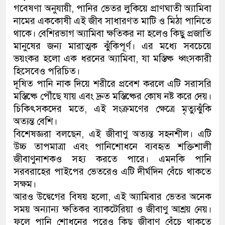
গবেষণা অনুযায়ী, পানির ভেতর লুকিয়ে প্রাণঘাতী অ্যামিবা
নামের এককোষী এই জীব সাধারণত মাটি ও মিঠা পানিতে
থাকে। বেশিরভাগ অ্যামিবা ক্ষতিকর না হলেও কিছু প্রজাতি
মানুষের জন্য মারাত্মক ঝুঁকিপূর্ণ। এর মধ্যে সবচেয়ে
ভয়ংকর হলো এক ধরনের অ্যামিবা, যা মস্তিষ্ক ধ্বংসকারী
হিসেবেও পরিচিত।
দূষিত পানি নাক দিয়ে শরীরে প্রবেশ করলে এটি সরাসরি
মস্তিষ্কে পৌঁছে যায় এবং দ্রুত মস্তিষ্কের কোষ নষ্ট করে দেয়।
চিকিৎসকদের মতে, এই সংক্রমণের ক্ষেত্রে মৃত্যুঝুঁকি
অত্যন্ত বেশি।
বিশেষজ্ঞরা বলছেন, এই জীবাণু অত্যন্ত সহনশীল। এটি
উচ্চ তাপমাত্রা এবং পানিশোধনে ব্যবহৃত শক্তিশালী
জীবাণুনাশকও সহ্য করতে পারে। এমনকি পানি
সরবরাহের পাইপের ভেতরেও এটি দীর্ঘদিন বেঁচে থাকতে
সক্ষম।
আরও উদ্বেগের বিষয় হলো, এই অ্যামিবার ভেতর অনেক
সময় অন্যান্য ক্ষতিকর ব্যাকটেরিয়া ও জীবাণু আশ্রয় নেয়।
ফলে পানি শোধনের পরেও কিছু জীবাণু বেঁচে থাকতে