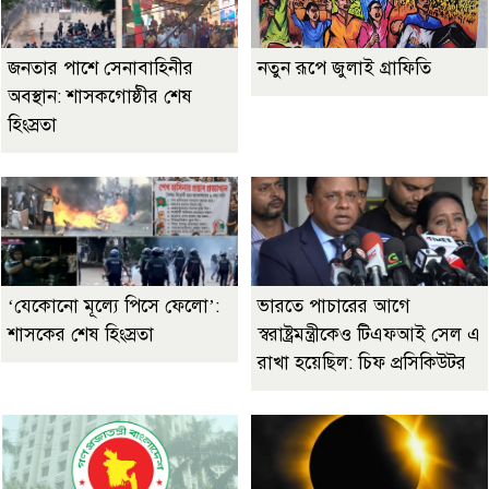
জনতার পাশে সেনাবাহিনীর
নতুন রূপে জুলাই গ্রাফিতি
অবস্থান: শাসকগোষ্ঠীর শেষ
হিংস্রতা
‘যেকোনো মূল্যে পিসে ফেলো’:
ভারতে পাচারের আগে
শাসকের শেষ হিংস্রতা
স্বরাষ্ট্রমন্ত্রীকেও টিএফআই সেল এ
রাখা হয়েছিল: চিফ প্রসিকিউটর