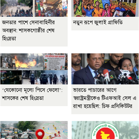
জনতার পাশে সেনাবাহিনীর
নতুন রূপে জুলাই গ্রাফিতি
অবস্থান: শাসকগোষ্ঠীর শেষ
হিংস্রতা
‘যেকোনো মূল্যে পিসে ফেলো’:
ভারতে পাচারের আগে
শাসকের শেষ হিংস্রতা
স্বরাষ্ট্রমন্ত্রীকেও টিএফআই সেল এ
রাখা হয়েছিল: চিফ প্রসিকিউটর