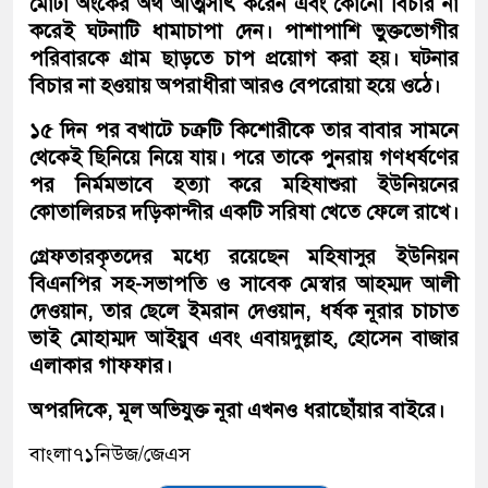
মোটা অংকের অর্থ আত্মসাৎ করেন এবং কোনো বিচার না
করেই ঘটনাটি ধামাচাপা দেন। পাশাপাশি ভুক্তভোগীর
পরিবারকে গ্রাম ছাড়তে চাপ প্রয়োগ করা হয়। ঘটনার
বিচার না হওয়ায় অপরাধীরা আরও বেপরোয়া হয়ে ওঠে।
১৫ দিন পর বখাটে চক্রটি কিশোরীকে তার বাবার সামনে
থেকেই ছিনিয়ে নিয়ে যায়। পরে তাকে পুনরায় গণধর্ষণের
পর নির্মমভাবে হত্যা করে মহিষাশুরা ইউনিয়নের
কোতালিরচর দড়িকান্দীর একটি সরিষা খেতে ফেলে রাখে।
গ্রেফতারকৃতদের মধ্যে রয়েছেন মহিষাসুর ইউনিয়ন
বিএনপির সহ-সভাপতি ও সাবেক মেস্বার আহম্মদ আলী
দেওয়ান, তার ছেলে ইমরান দেওয়ান, ধর্ষক নূরার চাচাত
ভাই মোহাম্মদ আইয়ুব এবং এবায়দুল্লাহ, হোসেন বাজার
এলাকার গাফফার।
অপরদিকে, মূল অভিযুক্ত নূরা এখনও ধরাছোঁয়ার বাইরে।
বাংলা৭১নিউজ/জেএস