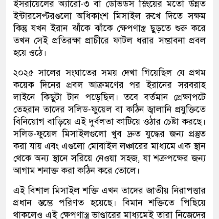
ইসরায়েলের অ্যারো-৩ বা ডেভিডস স্লিংয়ের মতো উন্নত
ইন্টারসেপ্টরগুলো অধিকাংশ মিসাইল রুখে দিতে সক্ষম
কিন্তু যখন ইরান ঝাঁকে ঝাঁকে ক্ষেপণাস্ত্র ছুড়তে শুরু করে
তখন সেই প্রতিরক্ষা প্রাচীরে ফাটল ধরার সম্ভাবনা প্রবল
হয়ে ওঠে।
২০২৫ সালের সংঘাতের সময় দেখা গিয়েছিল যে প্রথম
কয়েক দিনের প্রবল আক্রমণের পর ইরানের সরবরাহ
লাইনে কিছুটা টান পড়েছিল। তবে বর্তমান প্রেক্ষাপটে
তেহরান তাদের সলিড-ফুয়েল বা কঠিন জ্বালানি প্রযুক্তিতে
বিনিয়োগ বাড়িয়ে এই দুর্বলতা কাটিয়ে ওঠার চেষ্টা করছে।
সলিড-ফুয়েল মিসাইলগুলো খুব দ্রুত যুদ্ধের জন্য প্রস্তুত
করা যায় এবং এগুলো মোবাইল লঞ্চারের মাধ্যমে এক স্থান
থেকে অন্য স্থানে সরিয়ে নেওয়া সহজ, যা শত্রুপক্ষের জন্য
আগাম শনাক্ত করা কঠিন করে তোলে।
এই বিশাল মিসাইল শক্তি এখন তাদের জাতীয় নিরাপত্তার
প্রধান স্তম্ভে পরিণত হয়েছে। বিমান শক্তিতে পিছিয়ে
থাকলেও এই ক্ষেপণাস্ত্র ভাণ্ডারের মাধ্যমেই তারা নিজেদের