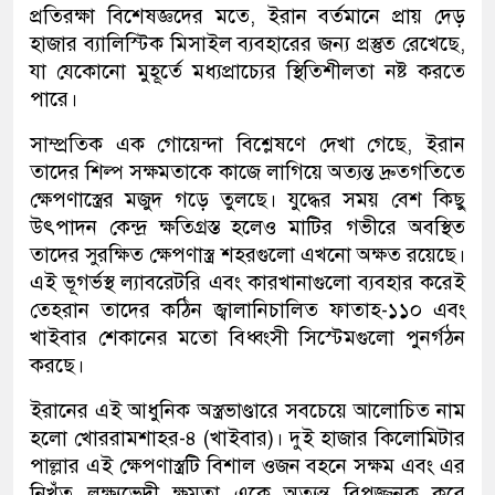
প্রতিরক্ষা বিশেষজ্ঞদের মতে, ইরান বর্তমানে প্রায় দেড়
হাজার ব্যালিস্টিক মিসাইল ব্যবহারের জন্য প্রস্তুত রেখেছে,
যা যেকোনো মুহূর্তে মধ্যপ্রাচ্যের স্থিতিশীলতা নষ্ট করতে
পারে।
সাম্প্রতিক এক গোয়েন্দা বিশ্লেষণে দেখা গেছে, ইরান
তাদের শিল্প সক্ষমতাকে কাজে লাগিয়ে অত্যন্ত দ্রুতগতিতে
ক্ষেপণাস্ত্রের মজুদ গড়ে তুলছে। যুদ্ধের সময় বেশ কিছু
উৎপাদন কেন্দ্র ক্ষতিগ্রস্ত হলেও মাটির গভীরে অবস্থিত
তাদের সুরক্ষিত ক্ষেপণাস্ত্র শহরগুলো এখনো অক্ষত রয়েছে।
এই ভূগর্ভস্থ ল্যাবরেটরি এবং কারখানাগুলো ব্যবহার করেই
তেহরান তাদের কঠিন জ্বালানিচালিত ফাতাহ-১১০ এবং
খাইবার শেকানের মতো বিধ্বংসী সিস্টেমগুলো পুনর্গঠন
করছে।
ইরানের এই আধুনিক অস্ত্রভাণ্ডারে সবচেয়ে আলোচিত নাম
হলো খোররামশাহর-৪ (খাইবার)। দুই হাজার কিলোমিটার
পাল্লার এই ক্ষেপণাস্ত্রটি বিশাল ওজন বহনে সক্ষম এবং এর
নিখুঁত লক্ষ্যভেদী ক্ষমতা একে অত্যন্ত বিপজ্জনক করে