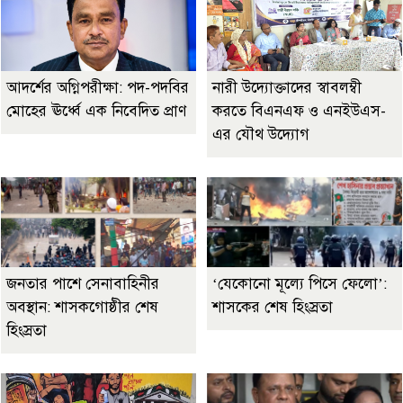
আদর্শের অগ্নিপরীক্ষা: পদ-পদবির
নারী উদ্যোক্তাদের স্বাবলম্বী
মোহের ঊর্ধ্বে এক নিবেদিত প্রাণ
করতে বিএনএফ ও এনইউএস-
এর যৌথ উদ্যোগ
জনতার পাশে সেনাবাহিনীর
‘যেকোনো মূল্যে পিসে ফেলো’:
অবস্থান: শাসকগোষ্ঠীর শেষ
শাসকের শেষ হিংস্রতা
হিংস্রতা