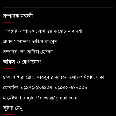
সম্পাদক মন্ডলী
উপদেষ্টা সম্পাদক : সাখাওয়াত হোসেন বাদশা
প্রধান সম্পাদকঃ তাজিন মাহমুদ
সম্পাদক: ডা: সাদিয়া হোসেন
অফিস ও যোগাযোগ
৪/এ, ইন্দিরা রোড, মাহবুব প্লাজা (২য় তলা) ফার্মগেট, ঢাকা
মোবাইল: ০১৯৭১-১৯৩৯৩৪, ০১৫৫২-৩১৮৩৩৯
ই-মেইল:
bangla71news@gmail.com
ফুটার মেনু