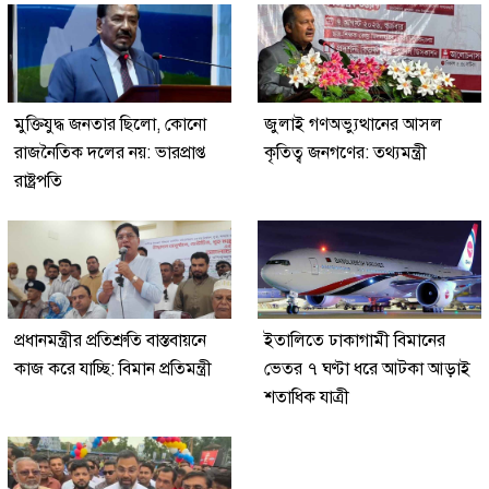
মুক্তিযুদ্ধ জনতার ছিলো, কোনো
জুলাই গণঅভ্যুত্থানের আসল
রাজনৈতিক দলের নয়: ভারপ্রাপ্ত
কৃতিত্ব জনগণের: তথ্যমন্ত্রী
রাষ্ট্রপতি
প্রধানমন্ত্রীর প্রতিশ্রুতি বাস্তবায়নে
ইতালিতে ঢাকাগামী বিমানের
কাজ করে যাচ্ছি: বিমান প্রতিমন্ত্রী
ভেতর ৭ ঘণ্টা ধরে আটকা আড়াই
শতাধিক যাত্রী