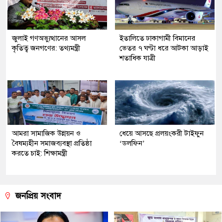
জুলাই গণঅভ্যুত্থানের আসল
ইতালিতে ঢাকাগামী বিমানের
কৃতিত্ব জনগণের: তথ্যমন্ত্রী
ভেতর ৭ ঘণ্টা ধরে আটকা আড়াই
শতাধিক যাত্রী
আমরা সামাজিক উন্নয়ন ও
ধেয়ে আসছে প্রলয়ংকরী টাইফুন
বৈষম্যহীন সমাজব্যবস্থা প্রতিষ্ঠা
‌‘ডলফিন’
করতে চাই: শিক্ষামন্ত্রী
জনপ্রিয় সংবাদ