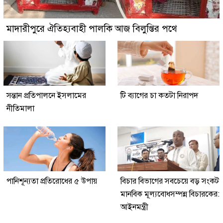
মাদারীপুরে ঐতিহ্যবাহী পালকি আজ বিলুপ্তির পথে
সন্তান প্রতিপালনে ইসলামের
টি ব্যাগের চা কতটা নিরাপদ
নীতিমালা
পানিশূন্যতা প্রতিরোধের ৫ উপায়
বিচার বিভাগের সবচেয়ে বড় সংকট
মানবিক মূল্যবোধসম্পন্ন বিচারকের:
আইনমন্ত্রী