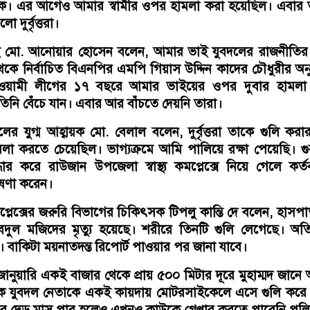
াকে। এর আগেও আমার স্বামীর ওপর হামলা করা হয়েছিল। এবার 
 দুর্বৃত্তরা।
 মো. আনোয়ার হোসেন বলেন, আমার ভাই যুবদলের রাজনীতির স
কে নির্বাচিত বিএনপির এমপি গিয়াস উদ্দিন কাদের চৌধুরীর অন
ওয়ামী লীগের ১৭ বছরে আমার ভাইয়ের ওপর দুবার হামলা
নি বেঁচে যান। এবার আর বাঁচতে দেয়নি তারা।
 যুগ্ম আহ্বায়ক মো. বেলাল বলেন, দুর্বৃত্তরা তাকে গুলি কর
 করতে চেয়েছিল। ভাগ্যক্রমে আমি পালিয়ে রক্ষা পেয়েছি। গ
ধার করে রাউজান উপজেলা স্বাস্থ্য কমপ্লেক্সে নিয়ে গেলে কর্ত
ষণা করেন।
কমপ্লেক্সের জরুরি বিভাগের চিকিৎসক টিপলু কান্তি দে বলেন, হাসপ
ল মজিদের মৃত্যু হয়েছে। শরীরে তিনটি গুলি লেগেছে। অতির
 হয়। বাকিটা ময়নাতদন্ত রিপোর্ট পাওয়ার পর জানা যাবে।
নুয়ারি একই বাজার থেকে প্রায় ৫০০ মিটার দূরে মুহাম্মদ জান
ক যুবদল নেতাকে একই কায়দায় মোটরসাইকেলে এসে গুলি করে হ
র দেড় মাস পার হলেও এখনও কাউকে গ্রেপ্তার করতে পারেনি পু