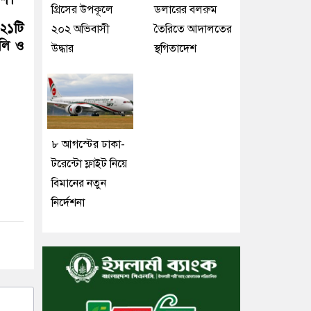
গ্রিসের উপকূলে
ডলারের বলরুম
২১টি
২০২ অভিবাসী
তৈরিতে আদালতের
ুলি ও
উদ্ধার
স্থগিতাদেশ
৮ আগস্টের ঢাকা-
টরেন্টো ফ্লাইট নিয়ে
বিমানের নতুন
নির্দেশনা