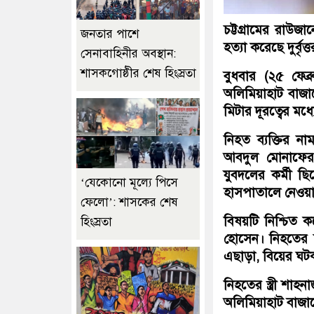
চট্টগ্রামের রাউজা
জনতার পাশে
হত্যা করেছে দুর্বৃত্
সেনাবাহিনীর অবস্থান:
শাসকগোষ্ঠীর শেষ হিংস্রতা
বুধবার (২৫ ফেব্
অলিমিয়াহাট বাজার
মিটার দূরত্বের মধ্য
নিহত ব্যক্তির ন
আবদুল মোনাফের 
যুবদলের কর্মী ছ
‘যেকোনো মূল্যে পিসে
হাসপাতালে নেওয়া
ফেলো’: শাসকের শেষ
বিষয়টি নিশ্চিত ক
হিংস্রতা
হোসেন। নিহতের স
এছাড়া, বিয়ের ঘট
নিহতের স্ত্রী শ
অলিমিয়াহাট বাজা