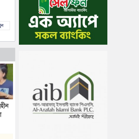
ুন
রহীন
া