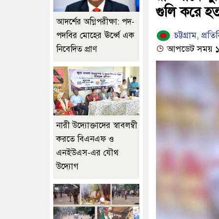
গুলি করে হত্
আদর্শের অগ্নিপরীক্ষা: পদ-
চট্টগ্রাম, প্রতি
পদবির মোহের ঊর্ধ্বে এক
আপডেট সময় ১১:
নিবেদিত প্রাণ
নারী উদ্যোক্তাদের স্বাবলম্বী
করতে বিএনএফ ও
এনইউএস-এর যৌথ
উদ্যোগ