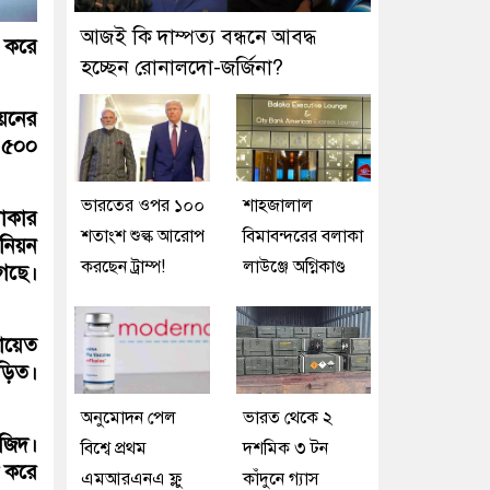
আজই কি দাম্পত্য বন্ধনে আবদ্ধ
ি করে
হচ্ছেন রোনালদো-জর্জিনা?
িয়নের
ে ৫০০
ভারতের ওপর ১০০
শাহজালাল
লাকার
শতাংশ শুল্ক আরোপ
বিমাবন্দরের বলাকা
নিয়ন
করছেন ট্রাম্প!
লাউঞ্জে অগ্নিকাণ্ড
গেছে।
লায়েত
জড়িত।
অনুমোদন পেল
ভারত থেকে ২
মজিদ।
বিশ্বে প্রথম
দশমিক ৩ টন
ি করে
এমআরএনএ ফ্লু
কাঁদুনে গ্যাস