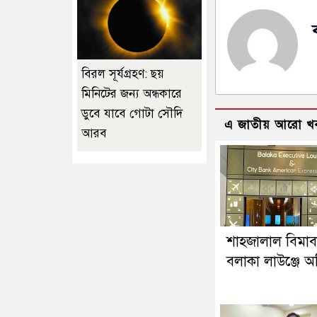
বিরল সূর্যগ্রহণ: ছয়
মিনিটের জন্য অন্ধকারে
ডুবে যাবে গোটা সৌদি
এ জাতীয় আরো খ
আরব
শাহজালাল বিমাব
বলাকা লাউঞ্জে অগ্