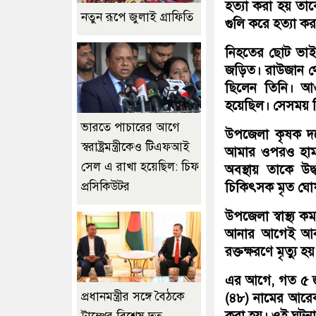
হত্যা করা হয় ত
নতুন রূপে জুলাই গ্রাফিতি
গুলি করে হত্যা করলো
নিহতের ছোট ভাই
জড়িত। রাউজান থে
ছিলেন তিনি। আ
হয়েছিল। সেসময় তি
ভারতে পাচারের আগে
উপজেলা কৃষক দলের
স্বরাষ্ট্রমন্ত্রীকেও টিএফআই
আমার ওপরও হামলা
সেল এ রাখা হয়েছিল: চিফ
অবস্থায় তাকে উদ্
চিকিৎসক মৃত ঘো
প্রসিকিউটর
উপজেলা স্বাস্থ্য 
আনার আগেই আবদু
রক্তক্ষরণে মৃত্যু
এর আগে, গত ৫ জা
প্রধানমন্ত্রীর সঙ্গে বৈঠকে
(৪৮) নামের আরে
করা হয়। ওই ঘটনা