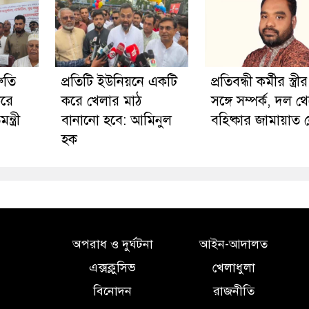
রুতি
প্রতিটি ইউনিয়নে একটি
প্রতিবন্ধী কর্মীর স্ত্রীর
করে
করে খেলার মাঠ
সঙ্গে সম্পর্ক, দল থ
্ত্রী
বানানো হবে: আমিনুল
বহিষ্কার জামায়াত 
হক
অপরাধ ও দুর্ঘটনা
আইন-আদালত
এক্সক্লুসিভ
খেলাধুলা
বিনোদন
রাজনীতি