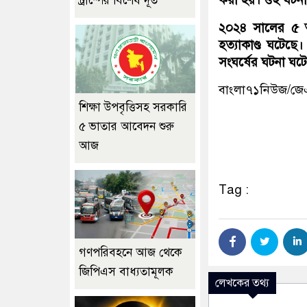
ট্রাম্পের বিশেষ দূত
২০২৪ সালের ৫ 
হত্যাকাণ্ড ঘটেছে
সংঘর্ষের ঘটনা ঘট
বাংলা৭১নিউজ/জ
শিক্ষা উপবৃত্তিসহ সরকারি
৫ ভাতার আবেদন শুরু
আজ
Tag :
গণপরিবহনে আজ থেকে
জিপিএস বাধ্যতামূলক
লেখকের তথ্য