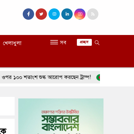
সব
খেলাধুলা
প্রচ্ছদ
শতাংশ শুল্ক আরোপ করছেন ট্রাম্প!
শাহজালাল বিমাবন্দরের ব
কে