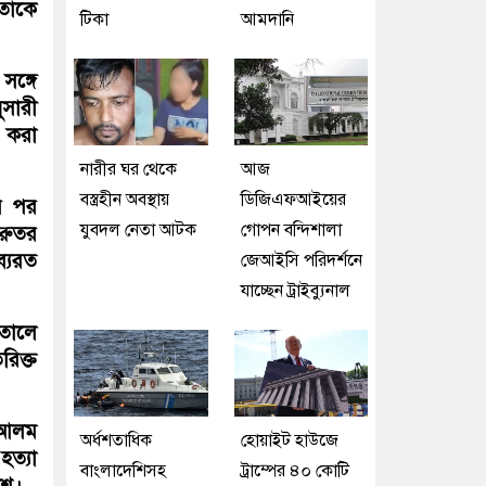
তাকে
টিকা
আমদানি
ঙ্গে
ুসারী
 করা
নারীর ঘর থেকে
আজ
বস্ত্রহীন অবস্থায়
ডিজিএফআইয়ের
ার পর
যুবদল নেতা আটক
গোপন বন্দিশালা
ুরুতর
ব্যরত
জেআইসি পরিদর্শনে
যাচ্ছেন ট্রাইব্যুনাল
াতালে
িক্ত
ে আলম
অর্ধশতাধিক
হোয়াইট হাউজে
ত্যা
বাংলাদেশিসহ
ট্রাম্পের ৪০ কোটি
লিশ।